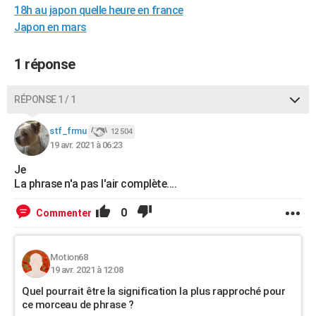
18h au japon quelle heure en france
City break
Voyage de noces
Climat
Destinations
Voyage nature
Forum
+
PHOTO
Japon en mars
GUIDES D'ACHAT
1 réponse
BONS PLANS
RÉPONSE 1 / 1
CARTE DE VOEUX
Carte Bonne année
Carte Pâques
Carte de Noël
Carte Saint-Valentin
Carte d'anniversaire
DICTIONNAIRE
stf_frmu
12 504
19 avr. 2021 à 06:23
Biographies
Expressions
Dictionnaire
Citations
Proverbes
PROGRAMME TV
Je
La phrase n'a pas l'air complète....
COPAINS D'AVANT
0
Commenter
Se connecter
Collèges
Universités
Service militaire
S'inscrire
Lycées
Primaires
Entreprises
Avis de recherche
AVIS DE DÉCÈS
FORUM
Motion68
19 avr. 2021 à 12:08
Lifestyle
Sport
Television
Cinema
Bricolage
Culture
Auto
Voyage
Quel pourrait être la signification la plus rapproché pour
ce morceau de phrase ?