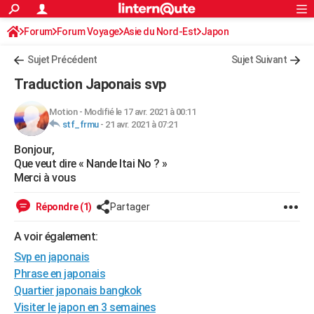
ACTUALITÉS
Forum
Forum Voyage
Asie du Nord-Est
Connexion
S'inscrire
Japon
Rechercher
Société
Education
Villes
Politique
Faits Divers
Monde
+
SPORT
Sujet Précédent
Sujet Suivant
Football
Cyclisme
Forum
Coupe du monde 2026
Tennis
Rugby
CULTURE
Traduction Japonais svp
TNT
Cinéma
Musique
Programme TV
Streaming
Sorties cinéma
+
FINANCE
Motion
-
Modifié le 17 avr. 2021 à 00:11
stf_frmu
-
21 avr. 2021 à 07:21
Impôts
Immobilier
Banque
Crédit
Retraite
Epargne
Risques naturels par ville
Assurance
AUTO
Bonjour,
Réserver un essai
Berlines
Forum auto
Essais
Citadines
SUV
+
HIGH-TECH
Que veut dire « Nande Itai No ? »
Merci à vous
Meilleur smartphone
Ordinateurs
Guide high-tech
Mobiles
Internet
Jeux vidéo
+
BRICOLAGE
Répondre (1)
Partager
Aménagement intérieur
Cuisine
Jardinage
+
Forum
Extérieur
Salle de bains
Rangement
WEEK-END
A voir également:
Escapades
Expositions
Week-end nature
Guides de France
Patrimoine
Musées
+
LIFESTYLE
Svp en japonais
Bien-être
Mode
+
Art de vivre
Loisirs
Modes de vie
Phrase en japonais
SANTE
Quartier japonais bangkok
Guide de la santé
Médicaments
+
Alimentation
Maladies
Sommeil
VOYAGE
Visiter le japon en 3 semaines