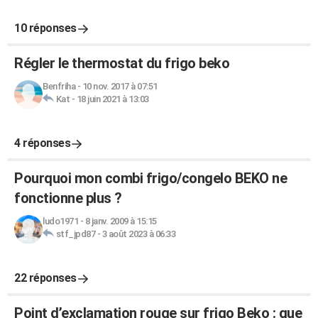
10 réponses
Régler le thermostat du frigo beko
Benfriha
-
10 nov. 2017 à 07:51
Kat
-
18 juin 2021 à 13:03
4 réponses
Pourquoi mon combi frigo/congelo BEKO ne
fonctionne plus ?
ludo1971
-
8 janv. 2009 à 15:15
stf_jpd87
-
3 août 2023 à 06:33
22 réponses
Point d’exclamation rouge sur frigo Beko : que