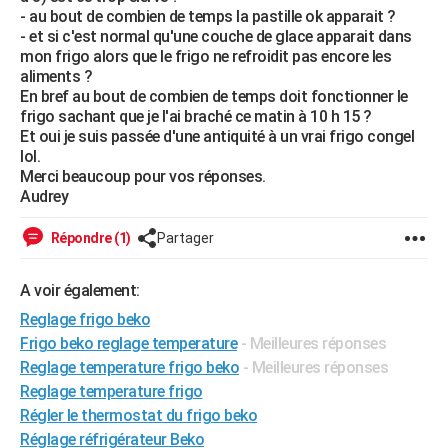
- au bout de combien de temps la pastille ok apparait ?
City break
Voyage de noces
Climat
Destinations
Voyage nature
Forum
+
PHOTO
- et si c'est normal qu'une couche de glace apparait dans
mon frigo alors que le frigo ne refroidit pas encore les
GUIDES D'ACHAT
aliments ?
En bref au bout de combien de temps doit fonctionner le
BONS PLANS
frigo sachant que je l'ai braché ce matin à 10 h 15 ?
Et oui je suis passée d'une antiquité à un vrai frigo congel
CARTE DE VOEUX
lol.
Merci beaucoup pour vos réponses.
Carte Bonne année
Carte Pâques
Carte de Noël
Carte Saint-Valentin
Carte d'anniversaire
DICTIONNAIRE
Audrey
Biographies
Expressions
Dictionnaire
Citations
Proverbes
PROGRAMME TV
Répondre (1)
Partager
COPAINS D'AVANT
A voir également:
Se connecter
Collèges
Universités
Service militaire
S'inscrire
Lycées
Primaires
Entreprises
Avis de recherche
AVIS DE DÉCÈS
Reglage frigo beko
Frigo beko reglage temperature
- Meilleures réponses
FORUM
Reglage temperature frigo beko
- Meilleures réponses
Lifestyle
Sport
Television
Cinema
Bricolage
Culture
Auto
Voyage
Reglage temperature frigo
Régler le thermostat du frigo beko
Réglage réfrigérateur Beko