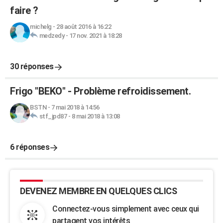
faire ?
michelg
-
28 août 2016 à 16:22
medzedy
-
17 nov. 2021 à 18:28
30 réponses
Frigo "BEKO" - Problème refroidissement.
BSTN
-
7 mai 2018 à 14:56
stf_jpd87
-
8 mai 2018 à 13:08
6 réponses
DEVENEZ MEMBRE EN QUELQUES CLICS
Connectez-vous simplement avec ceux qui
partagent vos intérêts