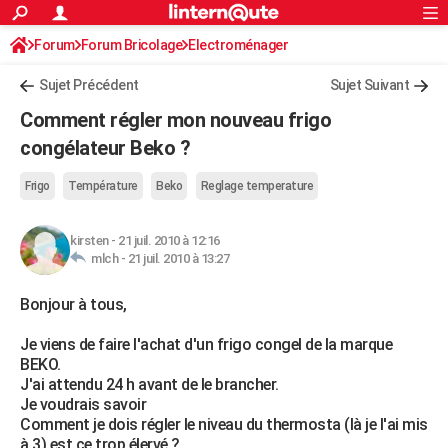
ACTUALITÉS
Forum
Forum Bricolage
Connexion
Electroménager
S'inscrire
Rechercher
Société
Education
Villes
Politique
Faits Divers
Monde
+
SPORT
Sujet Précédent
Sujet Suivant
Football
Cyclisme
Forum
Coupe du monde 2026
Tennis
Rugby
CULTURE
Comment régler mon nouveau frigo
TNT
Cinéma
Musique
Programme TV
Streaming
Sorties cinéma
+
congélateur Beko ?
FINANCE
Impôts
Immobilier
Banque
Crédit
Retraite
Epargne
Risques naturels par ville
Assurance
AUTO
Frigo
Température
Beko
Reglage temperature
Réserver un essai
Berlines
Forum auto
Essais
Citadines
SUV
+
HIGH-TECH
kirsten
-
21 juil. 2010 à 12:16
mlch -
21 juil. 2010 à 13:27
Meilleur smartphone
Ordinateurs
Guide high-tech
Mobiles
Internet
Jeux vidéo
+
BRICOLAGE
Bonjour à tous,
Aménagement intérieur
Cuisine
Jardinage
+
Forum
Extérieur
Salle de bains
Rangement
WEEK-END
Je viens de faire l'achat d'un frigo congel de la marque
Escapades
Expositions
Week-end nature
Guides de France
Patrimoine
Musées
+
LIFESTYLE
BEKO.
J'ai attendu 24 h avant de le brancher.
Bien-être
Mode
+
Art de vivre
Loisirs
Modes de vie
SANTE
Je voudrais savoir
Comment je dois régler le niveau du thermosta (là je l'ai mis
Guide de la santé
Médicaments
+
Alimentation
Maladies
Sommeil
VOYAGE
à 3) est ce trop élervé ?