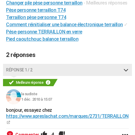
Changer pile pèse personne terraillon
- Meilleures réponses
City break
Voyage de noces
Climat
Destinations
Voyage nature
Forum
+
PHOTO
Pèse personne terraillon T74
Terraillon pèse personne T74
GUIDES D'ACHAT
Comment réinitialiser une balance électronique terraillon
✓
Pése-personne TERRAILLON en verre
BONS PLANS
Pied caoutchouc balance terraillon
CARTE DE VOEUX
2 réponses
Carte Bonne année
Carte Pâques
Carte de Noël
Carte Saint-Valentin
Carte d'anniversaire
DICTIONNAIRE
Biographies
Expressions
Dictionnaire
Citations
Proverbes
PROGRAMME TV
RÉPONSE 1 / 2
COPAINS D'AVANT
Meilleure réponse
Se connecter
Collèges
Universités
Service militaire
S'inscrire
Lycées
Primaires
Entreprises
Avis de recherche
AVIS DE DÉCÈS
la sudiste
1 déc. 2010 à 15:07
FORUM
bonjour, essayez chez
Lifestyle
Sport
Television
Cinema
Bricolage
Culture
Auto
Voyage
https://www.apreslachat.com/marques/2731/TERRAILLON
4
Commenter