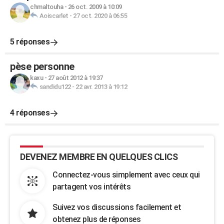
chmaltouha
-
26 oct. 2009 à 10:09
Aoiscarlet
-
27 oct. 2020 à 06:55
5 réponses
pèse personne
kaxu
-
27 août 2012 à 19:37
sandidu122
-
22 avr. 2013 à 19:12
4 réponses
DEVENEZ MEMBRE EN QUELQUES CLICS
Connectez-vous simplement avec ceux qui
partagent vos intérêts
Suivez vos discussions facilement et
obtenez plus de réponses