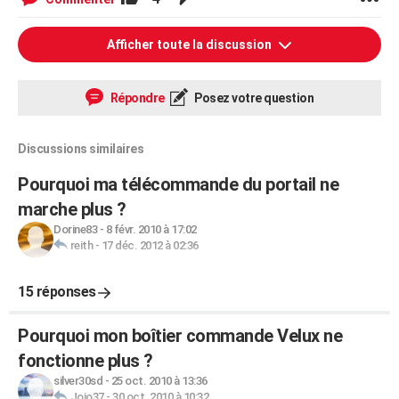
Afficher toute la discussion
Répondre
Posez votre question
Discussions similaires
Pourquoi ma télécommande du portail ne
marche plus ?
Dorine83
-
8 févr. 2010 à 17:02
reith
-
17 déc. 2012 à 02:36
15 réponses
Pourquoi mon boîtier commande Velux ne
fonctionne plus ?
silver30sd
-
25 oct. 2010 à 13:36
Jojo37
-
30 oct. 2010 à 10:32