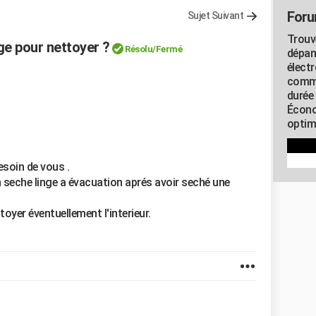
Foru
Sujet Suivant
Trouv
ge pour nettoyer ?
Résolu/Fermé
dépan
élect
commu
durée
Écono
optimi
esoin de vous .
on seche linge a évacuation aprés avoir seché une
oyer éventuellement l'interieur.