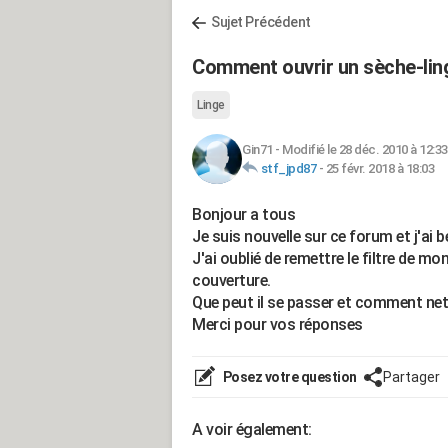
Sujet Précédent
Comment ouvrir un sèche-lin
Linge
Gin71
-
Modifié le 28 déc. 2010 à 12:33
stf_jpd87
-
25 févr. 2018 à 18:03
Bonjour a tous
Je suis nouvelle sur ce forum et j'ai b
J'ai oublié de remettre le filtre de m
couverture.
Que peut il se passer et comment nett
Merci pour vos réponses
Posez votre question
Partager
A voir également: