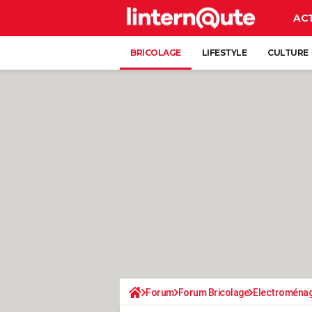
AC
BRICOLAGE
LIFESTYLE
CULTURE
Forum
Forum Bricolage
Electroména