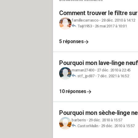
Comment trouver le filtre sur
famillecarrasco
-
28 déc. 2010 à 14:12
Taiji1953
-
26 mai 2017 à 10:01
5 réponses
Pourquoi mon lave-linge neuf
maman27400
-
27 déc. 2010 à 22:45
stf_jpd87
-
7 déc. 2021 à 16:52
10 réponses
Pourquoi mon sèche-linge ne 
barberis
-
29 déc. 2010 à 15:57
CastorMalin
-
29 déc. 2010 à 15:57