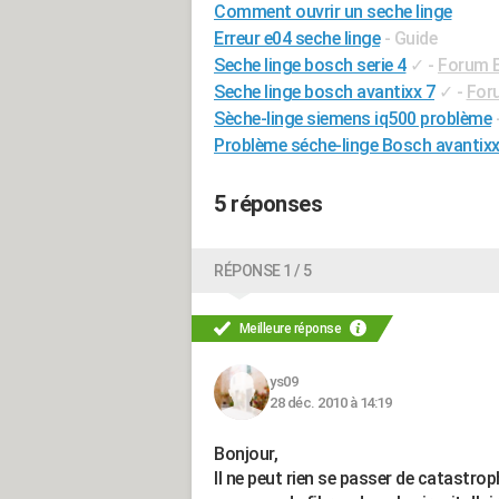
Comment ouvrir un seche linge
Erreur e04 seche linge
- Guide
Seche linge bosch serie 4
✓
-
Forum 
Seche linge bosch avantixx 7
✓
-
For
Sèche-linge siemens iq500 problème
Problème séche-linge Bosch avantixx
5 réponses
RÉPONSE 1 / 5
Meilleure réponse
ys09
28 déc. 2010 à 14:19
Bonjour,
Il ne peut rien se passer de catastrophi