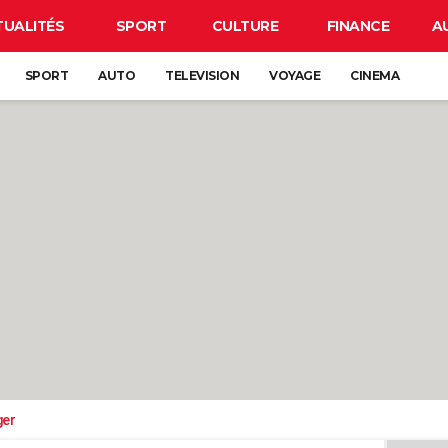
TUALITÉS
SPORT
CULTURE
FINANCE
A
SPORT
AUTO
TELEVISION
VOYAGE
CINEMA
ger