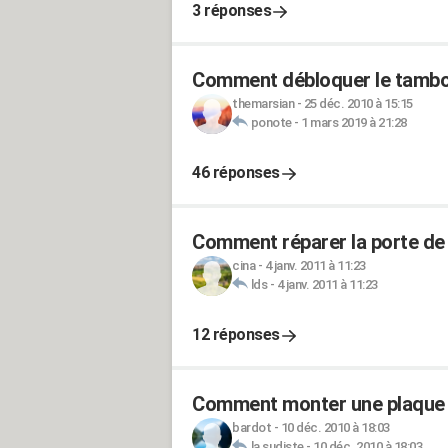
3 réponses
Comment débloquer le tambou
themarsian
-
25 déc. 2010 à 15:15
ponote
-
1 mars 2019 à 21:28
46 réponses
Comment réparer la porte de s
cina
-
4 janv. 2011 à 11:23
lds
-
4 janv. 2011 à 11:23
12 réponses
Comment monter une plaque in
bardot
-
10 déc. 2010 à 18:03
la sudiste
-
10 déc. 2010 à 18:03