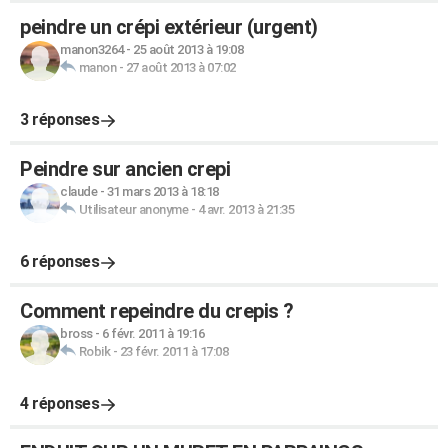
peindre un crépi extérieur (urgent)
manon3264
-
25 août 2013 à 19:08
manon
-
27 août 2013 à 07:02
3 réponses
Peindre sur ancien crepi
claude
-
31 mars 2013 à 18:18
Utilisateur anonyme
-
4 avr. 2013 à 21:35
6 réponses
Comment repeindre du crepis ?
bross
-
6 févr. 2011 à 19:16
Robik
-
23 févr. 2011 à 17:08
4 réponses