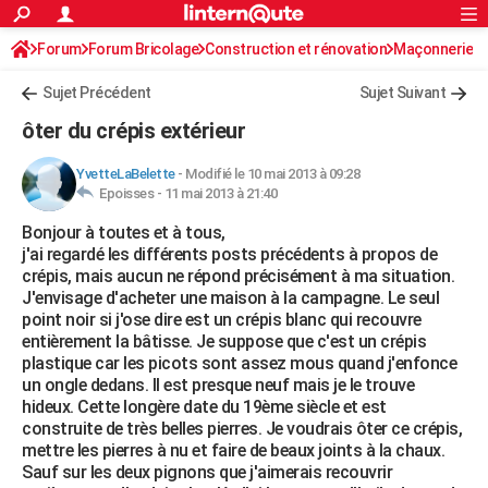
ACTUALITÉS
Forum
Forum Bricolage
Connexion
Construction et rénovation
S'inscrire
Maçonnerie
Rechercher
Société
Education
Villes
Politique
Faits Divers
Monde
+
SPORT
Sujet Précédent
Sujet Suivant
Football
Cyclisme
Forum
Coupe du monde 2026
Tennis
Rugby
CULTURE
ôter du crépis extérieur
TNT
Cinéma
Musique
Programme TV
Streaming
Sorties cinéma
+
FINANCE
YvetteLaBelette
-
Modifié le 10 mai 2013 à 09:28
Epoisses -
11 mai 2013 à 21:40
Impôts
Immobilier
Banque
Crédit
Retraite
Epargne
Risques naturels par ville
Assurance
AUTO
Bonjour à toutes et à tous,
Réserver un essai
Berlines
Forum auto
Essais
Citadines
SUV
+
HIGH-TECH
j'ai regardé les différents posts précédents à propos de
crépis, mais aucun ne répond précisément à ma situation.
Meilleur smartphone
Ordinateurs
Guide high-tech
Mobiles
Internet
Jeux vidéo
+
BRICOLAGE
J'envisage d'acheter une maison à la campagne. Le seul
point noir si j'ose dire est un crépis blanc qui recouvre
Aménagement intérieur
Cuisine
Jardinage
+
Forum
Extérieur
Salle de bains
Rangement
WEEK-END
entièrement la bâtisse. Je suppose que c'est un crépis
plastique car les picots sont assez mous quand j'enfonce
Escapades
Expositions
Week-end nature
Guides de France
Patrimoine
Musées
+
LIFESTYLE
un ongle dedans. Il est presque neuf mais je le trouve
hideux. Cette longère date du 19ème siècle et est
Bien-être
Mode
+
Art de vivre
Loisirs
Modes de vie
SANTE
construite de très belles pierres. Je voudrais ôter ce crépis,
mettre les pierres à nu et faire de beaux joints à la chaux.
Guide de la santé
Médicaments
+
Alimentation
Maladies
Sommeil
VOYAGE
Sauf sur les deux pignons que j'aimerais recouvrir