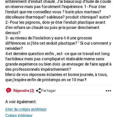
entièrement d'enduit chaulé. J'ai beaucoup d'huile de coude
City break
Voyage de noces
Climat
Destinations
Voyage nature
Forum
+
en réserve mais pas forcément l'expérience. 1- Pour ôter
PHOTO
l'enduit que me conseillez-vous ? burin plus marteau?
décolleuse thermique? sableuse? produit chimique? autre?
GUIDES D'ACHAT
2- Pour les pignons, dois-je ôter l'enduit plastique avant
d'en refaire un chaulé ou puis-je le poser directement
BONS PLANS
dessus?
3- au niveau de l'isolation y aura-t-il une grosses
CARTE DE VOEUX
différences si j'ôte cet enduit plastique? ' Si oui comment y
Carte Bonne année
Carte Pâques
Carte de Noël
Carte Saint-Valentin
Carte d'anniversaire
remédier?
DICTIONNAIRE
4 et dernière question enfin , est -ce que ce travail est long
Biographies
Expressions
Dictionnaire
Citations
Proverbes
fastidieux mais pas compliqué et réalisable meme sans
PROGRAMME TV
grande expérience ou bien dois -je envisager de faire appel à
des professionnels impérativement?
COPAINS D'AVANT
Merci de vos réponses éclairées et bonne journée, à tous,
Se connecter
Collèges
Universités
Service militaire
S'inscrire
Lycées
Primaires
Entreprises
Avis de recherche
que j'espère enfin de printemps en ce 10 mai !!
AVIS DE DÉCÈS
Répondre (2)
Partager
FORUM
Lifestyle
Sport
Television
Cinema
Bricolage
Culture
Auto
Voyage
A voir également:
ôter du crépis extérieur
Crépis intérieur