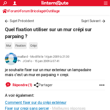
ACTUALITÉS
Forum
Forum Bricolage
Connexion
Outillage
S'inscrire
Rechercher
Société
Education
Villes
Politique
Faits Divers
Monde
+
SPORT
Sujet Précédent
Sujet Suivant
Football
Cyclisme
Forum
Coupe du monde 2026
Tennis
Rugby
CULTURE
Quel fixation utiliser sur un mur crépi sur
TNT
Cinéma
Musique
Programme TV
Streaming
Sorties cinéma
+
parpaing ?
FINANCE
Impôts
Immobilier
Banque
Crédit
Retraite
Epargne
Risques naturels par ville
Assurance
AUTO
Mur
Fixation
Crépi
Réserver un essai
Berlines
Forum auto
Essais
Citadines
SUV
+
HIGH-TECH
maillard
-
Modifié le 14 juin 2009 à 21:30
JCinFo -
15 juin 2009 à 07:41
Meilleur smartphone
Ordinateurs
Guide high-tech
Mobiles
Internet
Jeux vidéo
+
BRICOLAGE
je souhaite fixer sur un mur exterieur un lampadaire
mais c'est un mur en parpaing + crepi.
Aménagement intérieur
Cuisine
Jardinage
+
Forum
Extérieur
Salle de bains
Rangement
WEEK-END
Escapades
Expositions
Week-end nature
Guides de France
Patrimoine
Musées
+
Répondre (1)
Partager
LIFESTYLE
Bien-être
Mode
+
Art de vivre
Loisirs
Modes de vie
A voir également:
SANTE
Comment fixer sur du crépi extérieur
Guide de la santé
Médicaments
+
Alimentation
Maladies
Sommeil
VOYAGE
Fixer sur crepi sans percer
- Meilleures réponses