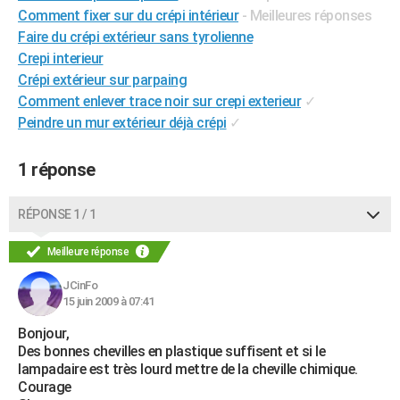
Comment fixer sur du crépi intérieur
- Meilleures réponses
City break
Voyage de noces
Climat
Destinations
Voyage nature
Forum
+
PHOTO
Faire du crépi extérieur sans tyrolienne
Crepi interieur
GUIDES D'ACHAT
Crépi extérieur sur parpaing
BONS PLANS
Comment enlever trace noir sur crepi exterieur
✓
Peindre un mur extérieur déjà crépi
✓
CARTE DE VOEUX
Carte Bonne année
Carte Pâques
Carte de Noël
Carte Saint-Valentin
Carte d'anniversaire
DICTIONNAIRE
1 réponse
Biographies
Expressions
Dictionnaire
Citations
Proverbes
PROGRAMME TV
RÉPONSE 1 / 1
COPAINS D'AVANT
Meilleure réponse
Se connecter
Collèges
Universités
Service militaire
S'inscrire
Lycées
Primaires
Entreprises
Avis de recherche
AVIS DE DÉCÈS
JCinFo
15 juin 2009 à 07:41
FORUM
Bonjour,
Lifestyle
Sport
Television
Cinema
Bricolage
Culture
Auto
Voyage
Des bonnes chevilles en plastique suffisent et si le
lampadaire est très lourd mettre de la cheville chimique.
Courage