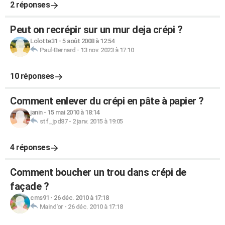
2 réponses
Peut on recrépir sur un mur deja crépi ?
Lolotte31
-
5 août 2008 à 12:54
Paul-Bernard
-
13 nov. 2023 à 17:10
10 réponses
Comment enlever du crépi en pâte à papier ?
janin
-
15 mai 2010 à 18:14
stf_jpd87
-
2 janv. 2015 à 19:05
4 réponses
Comment boucher un trou dans crépi de
façade ?
cms91
-
26 déc. 2010 à 17:18
Maind'or
-
26 déc. 2010 à 17:18