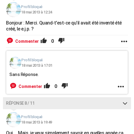
Profil bloqué
18 mai 2013 à 12:24
Bonjour : Merci. Quand-t'est-ce qu'il avait été inventé été
créé, le e.j.p. ?
0
Commenter
Profil bloqué
18 mai 2013 à 17:01
Sans Réponse.
0
Commenter
RÉPONSE 8 / 11
Profil bloqué
18 mai 2013 à 19:49
Oui ... Mais, je veux simplement savoir en quelles année ça