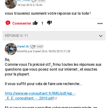
stf_frmu
12 507
18 mai 2013 à 18:44
vous trouverez surement votre reponse sur la toile !
1
Commenter
RÉPONSE 4 / 11
Daniel 26
4 687
Modifié par Daniel 26 le 18/05/2013 21:28
Re,
Comme vous l'à précisé stf_frmu toutes les réponses aux
questions que vous posez sont sur internet , et exactes
pour la plupart.
Il vous suffit pour cela de faire une recherche...
http://www.ee-consultant.fr/IMG/pdf/ejp_-
_E_E_consultant_-_2010.pdf
Et si vous pouvez consulter votre messagerie privée, ce