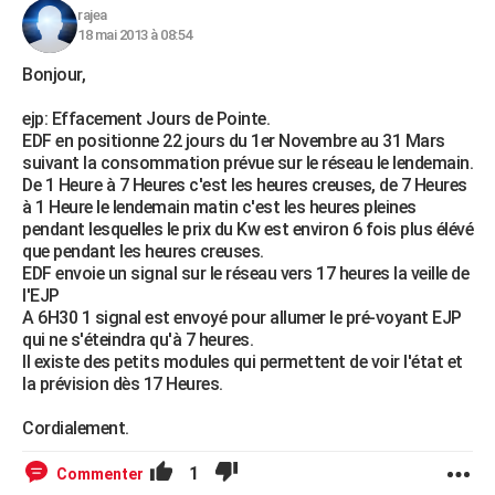
rajea
City break
Voyage de noces
Climat
Destinations
Voyage nature
Forum
+
PHOTO
18 mai 2013 à 08:54
GUIDES D'ACHAT
Bonjour,
BONS PLANS
ejp: Effacement Jours de Pointe.
EDF en positionne 22 jours du 1er Novembre au 31 Mars
CARTE DE VOEUX
suivant la consommation prévue sur le réseau le lendemain.
De 1 Heure à 7 Heures c'est les heures creuses, de 7 Heures
Carte Bonne année
Carte Pâques
Carte de Noël
Carte Saint-Valentin
Carte d'anniversaire
DICTIONNAIRE
à 1 Heure le lendemain matin c'est les heures pleines
pendant lesquelles le prix du Kw est environ 6 fois plus élévé
Biographies
Expressions
Dictionnaire
Citations
Proverbes
que pendant les heures creuses.
PROGRAMME TV
EDF envoie un signal sur le réseau vers 17 heures la veille de
l'EJP
COPAINS D'AVANT
A 6H30 1 signal est envoyé pour allumer le pré-voyant EJP
Se connecter
Collèges
Universités
Service militaire
S'inscrire
Lycées
Primaires
Entreprises
Avis de recherche
qui ne s'éteindra qu'à 7 heures.
AVIS DE DÉCÈS
Il existe des petits modules qui permettent de voir l'état et
la prévision dès 17 Heures.
FORUM
Lifestyle
Sport
Television
Cinema
Bricolage
Culture
Auto
Voyage
Cordialement.
1
Commenter