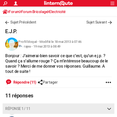
ACTUALITÉS
Forum
Forum Bricolage
Connexion
Electricité
S'inscrire
Rechercher
Société
Education
Villes
Politique
Faits Divers
Monde
+
SPORT
Sujet Précédent
Sujet Suivant
Football
Cyclisme
Forum
Coupe du monde 2026
Tennis
Rugby
CULTURE
E.J.P.
TNT
Cinéma
Musique
Programme TV
Streaming
Sorties cinéma
+
FINANCE
Profil bloqué
-
Modifié le 18 mai 2013 à 07:46
rajea -
19 mai 2013 à 08:49
Impôts
Immobilier
Banque
Crédit
Retraite
Epargne
Risques naturels par ville
Assurance
AUTO
Bonjour : J'aimerai-bien savoir ce que c'est, qu'un e.j.p. ?
Réserver un essai
Berlines
Forum auto
Essais
Citadines
SUV
+
HIGH-TECH
Quand ça s'allume rouge ? Ça m'intéresse beaucoup de le
savoir ? Merci de me donner vos réponses. Guillaume. A
Meilleur smartphone
Ordinateurs
Guide high-tech
Mobiles
Internet
Jeux vidéo
+
BRICOLAGE
tout de suite !
Aménagement intérieur
Cuisine
Jardinage
+
Forum
Extérieur
Salle de bains
Rangement
WEEK-END
Répondre (11)
Partager
Escapades
Expositions
Week-end nature
Guides de France
Patrimoine
Musées
+
LIFESTYLE
11 réponses
Bien-être
Mode
+
Art de vivre
Loisirs
Modes de vie
SANTE
RÉPONSE 1 / 11
Guide de la santé
Médicaments
+
Alimentation
Maladies
Sommeil
VOYAGE