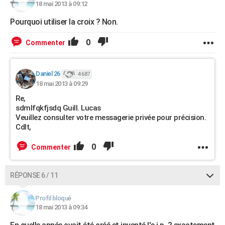
18 mai 2013 à 09:12
Pourquoi utiliser la croix ? Non.
0
Commenter
Daniel 26
4 687
18 mai 2013 à 09:29
Re,
sdmlfqkfjsdq Guill. Lucas
Veuillez consulter votre messagerie privée pour précision.
Cdlt,
0
Commenter
RÉPONSE 6 / 11
Profil bloqué
18 mai 2013 à 09:34