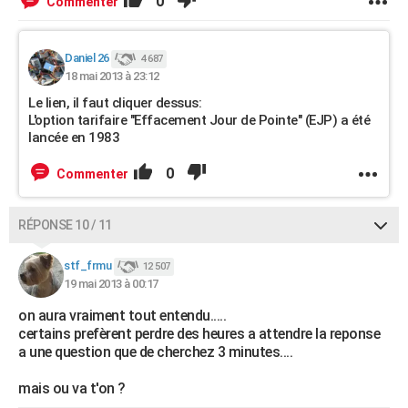
0
Commenter
Daniel 26
4 687
18 mai 2013 à 23:12
Le lien, il faut cliquer dessus:
L'option tarifaire "Effacement Jour de Pointe" (EJP) a été
lancée en 1983
0
Commenter
RÉPONSE 10 / 11
stf_frmu
12 507
19 mai 2013 à 00:17
on aura vraiment tout entendu.....
certains prefèrent perdre des heures a attendre la reponse
a une question que de cherchez 3 minutes....
mais ou va t'on ?