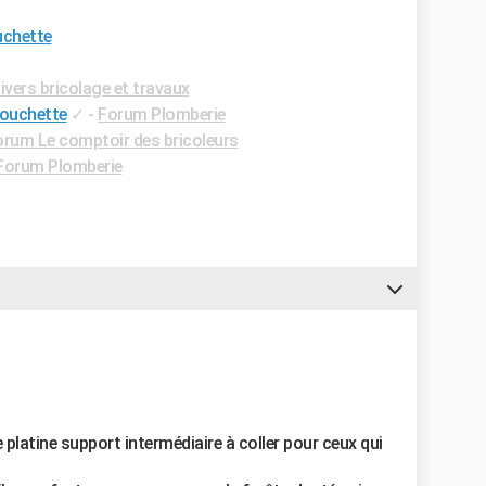
uchette
vers bricolage et travaux
douchette
✓
-
Forum Plomberie
orum Le comptoir des bricoleurs
Forum Plomberie
platine support intermédiaire à coller pour ceux qui