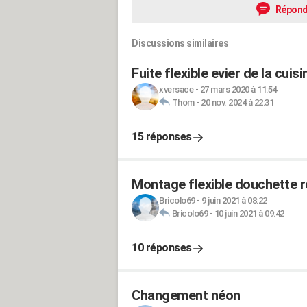
Répond
Discussions similaires
Fuite flexible evier de la cuisi
xversace
-
27 mars 2020 à 11:54
Thom
-
20 nov. 2024 à 22:31
15 réponses
Montage flexible douchette r
Bricolo69
-
9 juin 2021 à 08:22
Bricolo69
-
10 juin 2021 à 09:42
10 réponses
Changement néon