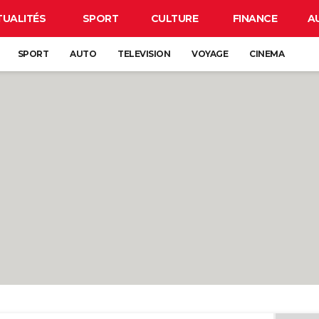
TUALITÉS
SPORT
CULTURE
FINANCE
A
SPORT
AUTO
TELEVISION
VOYAGE
CINEMA