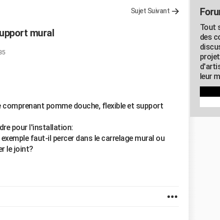
Foru
Sujet Suivant
Tout s
support mural
des c
discu
35
proje
d'art
leur m
he comprenant pomme douche, flexible et support
e pour l'installation:
 exemple faut-il percer dans le carrelage mural ou
r le joint?