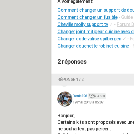
A voir également:
Comment changer un support de do
Comment changer un fusible
- Guide
Cheville molly support tv
✓
-
Forum Di
Changer joint mitigeur cuisine avec 
Changer code valise spilbergen
✓
-
F
Changer douchette robinet cuisine
-
2 réponses
RÉPONSE 1 / 2
Daniel 26
4 688
19 mai 2013 à 05:07
Bonjour,
Certains kits sont proposés avec une 
ne souhaitent pas percer .