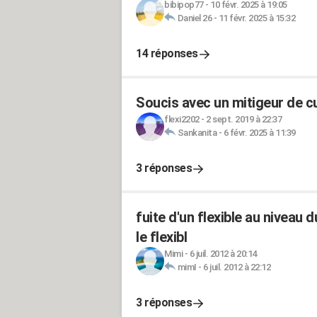
bibipop77
-
10 févr. 2025 à 19:05
Daniel 26
-
11 févr. 2025 à 15:32
14 réponses
Soucis avec un mitigeur de c
flexi2202
-
2 sept. 2019 à 22:37
Sankanita
-
6 févr. 2025 à 11:39
3 réponses
fuite d'un flexible au nivea
le flexibl
Mimi
-
6 juil. 2012 à 20:14
mimI
-
6 juil. 2012 à 22:12
3 réponses