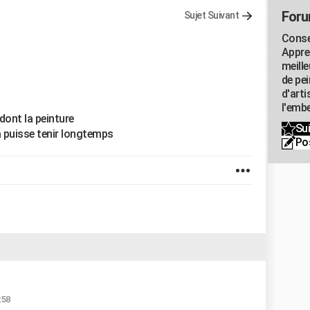
Foru
Sujet Suivant
Consei
Appre
meill
de pe
d'art
l'embe
ont la peinture
Sui
a puisse tenir longtemps
Po
:58