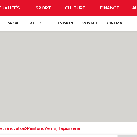
TUALITÉS
SPORT
CULTURE
FINANCE
A
SPORT
AUTO
TELEVISION
VOYAGE
CINEMA
et rénovation
Peinture, Vernis, Tapissserie