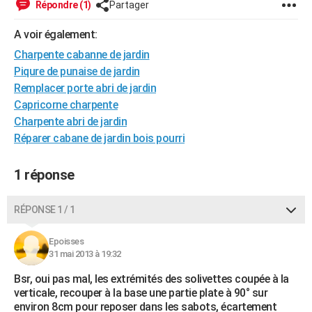
Répondre (1)
Partager
City break
Voyage de noces
Climat
Destinations
Voyage nature
Forum
+
PHOTO
A voir également:
GUIDES D'ACHAT
Charpente cabanne de jardin
Piqure de punaise de jardin
BONS PLANS
Remplacer porte abri de jardin
CARTE DE VOEUX
Capricorne charpente
Charpente abri de jardin
Carte Bonne année
Carte Pâques
Carte de Noël
Carte Saint-Valentin
Carte d'anniversaire
DICTIONNAIRE
Réparer cabane de jardin bois pourri
Biographies
Expressions
Dictionnaire
Citations
Proverbes
PROGRAMME TV
1 réponse
COPAINS D'AVANT
RÉPONSE 1 / 1
Se connecter
Collèges
Universités
Service militaire
S'inscrire
Lycées
Primaires
Entreprises
Avis de recherche
AVIS DE DÉCÈS
Epoisses
FORUM
31 mai 2013 à 19:32
Lifestyle
Sport
Television
Cinema
Bricolage
Culture
Auto
Voyage
Bsr, oui pas mal, les extrémités des solivettes coupée à la
verticale, recouper à la base une partie plate à 90° sur
environ 8cm pour reposer dans les sabots, écartement