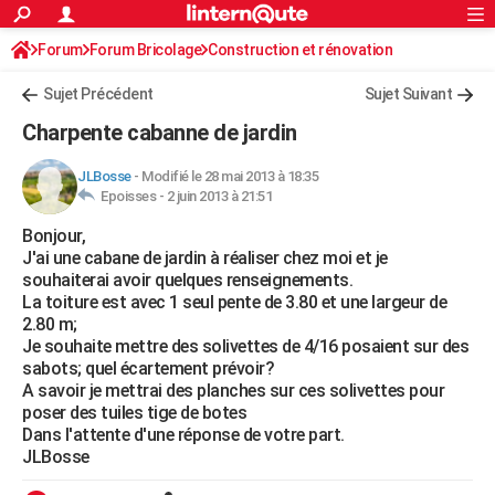
ACTUALITÉS
Forum
Forum Bricolage
Connexion
Construction et rénovation
S'inscrire
Rechercher
Société
Education
Villes
Politique
Faits Divers
Monde
+
SPORT
Charpente, toiture, combles
Sujet Précédent
Sujet Suivant
Football
Cyclisme
Forum
Coupe du monde 2026
Tennis
Rugby
CULTURE
Charpente cabanne de jardin
TNT
Cinéma
Musique
Programme TV
Streaming
Sorties cinéma
+
FINANCE
JLBosse
-
Modifié le 28 mai 2013 à 18:35
Epoisses -
2 juin 2013 à 21:51
Impôts
Immobilier
Banque
Crédit
Retraite
Epargne
Risques naturels par ville
Assurance
AUTO
Bonjour,
Réserver un essai
Berlines
Forum auto
Essais
Citadines
SUV
+
HIGH-TECH
J'ai une cabane de jardin à réaliser chez moi et je
souhaiterai avoir quelques renseignements.
Meilleur smartphone
Ordinateurs
Guide high-tech
Mobiles
Internet
Jeux vidéo
+
BRICOLAGE
La toiture est avec 1 seul pente de 3.80 et une largeur de
2.80 m;
Aménagement intérieur
Cuisine
Jardinage
+
Forum
Extérieur
Salle de bains
Rangement
WEEK-END
Je souhaite mettre des solivettes de 4/16 posaient sur des
sabots; quel écartement prévoir?
Escapades
Expositions
Week-end nature
Guides de France
Patrimoine
Musées
+
LIFESTYLE
A savoir je mettrai des planches sur ces solivettes pour
poser des tuiles tige de botes
Bien-être
Mode
+
Art de vivre
Loisirs
Modes de vie
SANTE
Dans l'attente d'une réponse de votre part.
JLBosse
Guide de la santé
Médicaments
+
Alimentation
Maladies
Sommeil
VOYAGE