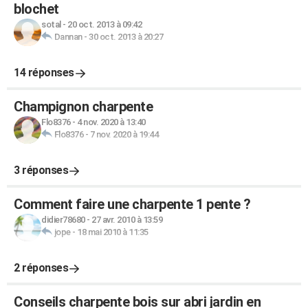
blochet
sotal
-
20 oct. 2013 à 09:42
Dannan
-
30 oct. 2013 à 20:27
14 réponses
Champignon charpente
Flo8376
-
4 nov. 2020 à 13:40
Flo8376
-
7 nov. 2020 à 19:44
3 réponses
Comment faire une charpente 1 pente ?
didier78680
-
27 avr. 2010 à 13:59
jope
-
18 mai 2010 à 11:35
2 réponses
Conseils charpente bois sur abri jardin en