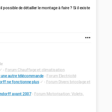
il possible de détailler le montage à faire ? Si il existe
de
✓
-
Forum Chauffage et climatisation
 une autre télécommande
-
Forum Electricité
rff ne fonctionne plus
✓
-
Forum Divers bricolage et
dorff avant 2007
-
Forum Motorisation: Volets,