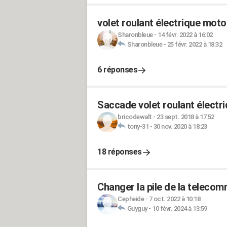
volet roulant électrique mot
Sharonbleue
-
14 févr. 2022 à 16:02
Sharonbleue
-
25 févr. 2022 à 18:32
6 réponses
Saccade volet roulant électr
bricodewalt
-
23 sept. 2018 à 17:52
tony-31
-
30 nov. 2020 à 18:23
18 réponses
Changer la pile de la telec
Cepheide
-
7 oct. 2022 à 10:18
Guyguy
-
10 févr. 2024 à 13:59