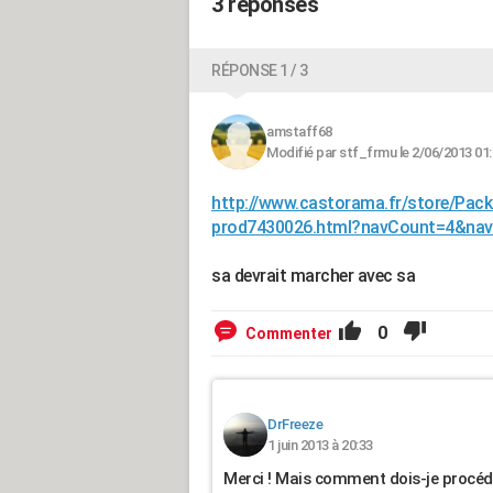
3 réponses
RÉPONSE 1 / 3
amstaff68
Modifié par stf_frmu le 2/06/2013 01
http://www.castorama.fr/store/Pack
prod7430026.html?navCount=4&nav
sa devrait marcher avec sa
0
Commenter
DrFreeze
1 juin 2013 à 20:33
Merci ! Mais comment dois-je procéd