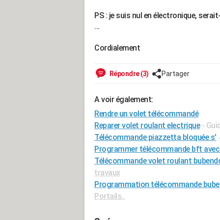
PS : je suis nul en électronique, serait-
...
Cordialement
Répondre (3)
Partager
A voir également:
Rendre un volet télécommandé
Reparer volet roulant electrique
- Gui
Télécommande piazzetta bloquée s'
Programmer télécommande bft avec
Télécommande volet roulant bubendo
travaux
Programmation télécommande buben
Portails..