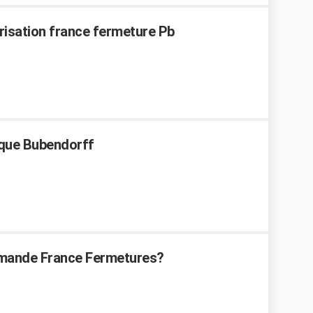
orisation france fermeture Pb
ique Bubendorff
ommande France Fermetures?