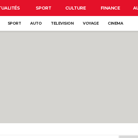
TUALITÉS
SPORT
CULTURE
FINANCE
A
SPORT
AUTO
TELEVISION
VOYAGE
CINEMA