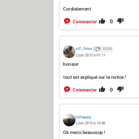
Cordialement
0
Commenter
stf_frmu
12 510
2 juin 2013 à 01:11
bonsoir
tout est expliqué sur la notice !
0
Commenter
DrFreeze
2 juin 2013 à 10:48
Ok merci beaucoup !