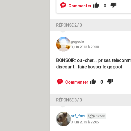
0
Commenter
RÉPONSE 2 / 3
gegecle
3 juin 2013 à 20:30
BONSOIR: ou -cher....:prises telecomm
discount...faire bosser le gogool
0
Commenter
RÉPONSE 3 / 3
stf_frmu
12 510
3 juin 2013 à 22:05