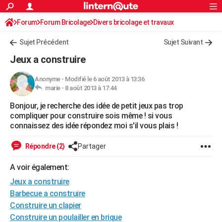
ACTUALITÉS
Forum
Forum Bricolage
Connexion
Divers bricolage et travaux
S'inscrire
Rechercher
Société
Education
Villes
Politique
Faits Divers
Monde
+
SPORT
Sujet Précédent
Sujet Suivant
Football
Cyclisme
Forum
Coupe du monde 2026
Tennis
Rugby
CULTURE
Jeux a construire
TNT
Cinéma
Musique
Programme TV
Streaming
Sorties cinéma
+
FINANCE
Anonyme
-
Modifié le 6 août 2013 à 13:36
marie -
8 août 2013 à 17:44
Impôts
Immobilier
Banque
Crédit
Retraite
Epargne
Risques naturels par ville
Assurance
AUTO
Bonjour, je recherche des idée de petit jeux pas trop
Réserver un essai
Berlines
Forum auto
Essais
Citadines
SUV
+
HIGH-TECH
compliquer pour construire sois même ! si vous
connaissez des idée répondez moi s'il vous plais !
Meilleur smartphone
Ordinateurs
Guide high-tech
Mobiles
Internet
Jeux vidéo
+
BRICOLAGE
Répondre (2)
Partager
Aménagement intérieur
Cuisine
Jardinage
+
Forum
Extérieur
Salle de bains
Rangement
WEEK-END
A voir également:
Escapades
Expositions
Week-end nature
Guides de France
Patrimoine
Musées
+
LIFESTYLE
Jeux a construire
Bien-être
Mode
+
Art de vivre
Loisirs
Modes de vie
Barbecue a construire
SANTE
Construire un clapier
Guide de la santé
Médicaments
+
Alimentation
Maladies
Sommeil
VOYAGE
Construire un poulailler en brique