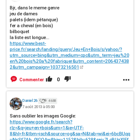
Bjr, dans le meme genre
jeu de dames
palets (idem pétanque)
fer a cheval (en bois)
bilboquet
la liste est longue...
https://www.best-
price.fr/search/landing/query/Jeu+En+Bois/s/yahoo/?
utm_source=bing&utm_medium=cpc&utm_term=jeu%20
en%20bois%20a%20fabriquer&utm_content=206437438
2&utm_campaign=10373216501
0
Commenter
Daniel 26
4 688
7 août 2013 à 05:00
Sans oublier les images Google:
https://www.google.fr/search?
rlz=&q=jeu+en+bois&um=1&ie=UTF-
8&hl=fr&tbm=isch&source=og&sa=N&tab=wi&ei=6bcBUqq
uNsSf7Ab_0IGQAw&biw=1152&bih=628&sei=7LcBUqXlEf