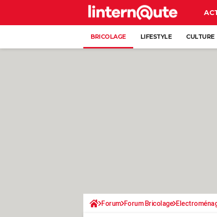
AC
BRICOLAGE
LIFESTYLE
CULTURE
Forum
Forum Bricolage
Electroména