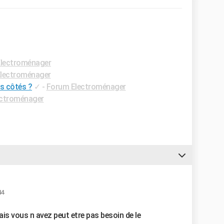
lectroménager
lectroménager
es côtés ?
✓
-
Forum Electroménager
ectroménager
44
mais vous n avez peut etre pas besoin de le