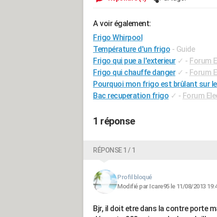
A voir également:
Frigo Whirpool
Température d'un frigo
- Guide
Frigo qui pue a l'exterieur
✓
-
Forum E
Frigo qui chauffe danger
✓
-
Forum E
Pourquoi mon frigo est brûlant sur l
Bac recuperation frigo
✓
-
Forum El
1 réponse
RÉPONSE 1 / 1
Profil bloqué
Modifié par Icare95 le 11/08/2013 19:
Bjr, il doit etre dans la contre porte 