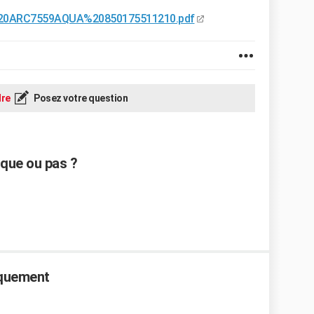
L%20ARC7559AQUA%20850175511210.pdf
re
Posez votre question
sque ou pas ?
aquement