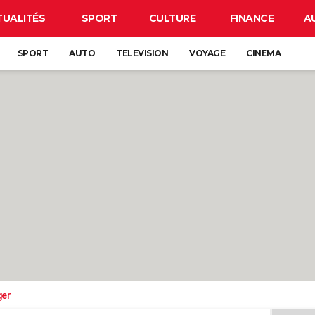
TUALITÉS
SPORT
CULTURE
FINANCE
A
SPORT
AUTO
TELEVISION
VOYAGE
CINEMA
ger