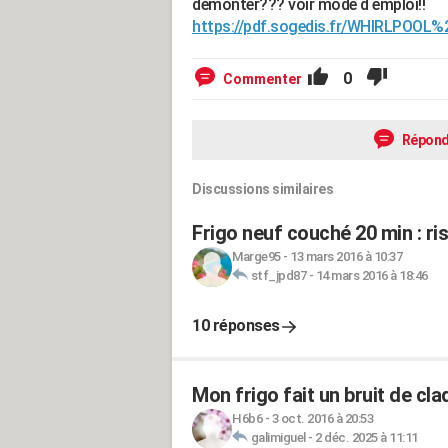
démonter??? voir mode d emploi!!
https://pdf.sogedis.fr/WHIRLPOO
0
Commenter
Répond
Discussions similaires
Frigo neuf couché 20 min : ri
Marge95
-
13 mars 2016 à 10:37
stf_jpd87
-
14 mars 2016 à 18:46
10 réponses
Mon frigo fait un bruit de cl
H6b6
-
3 oct. 2016 à 20:53
galimiguel
-
2 déc. 2025 à 11:11