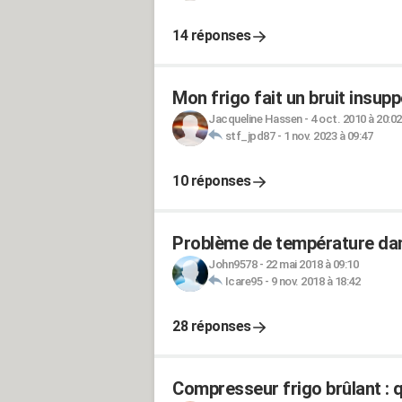
14 réponses
Mon frigo fait un bruit insupp
Jacqueline Hassen
-
4 oct. 2010 à 20:02
stf_jpd87
-
1 nov. 2023 à 09:47
10 réponses
Problème de température dan
John9578
-
22 mai 2018 à 09:10
Icare95
-
9 nov. 2018 à 18:42
28 réponses
Compresseur frigo brûlant : q