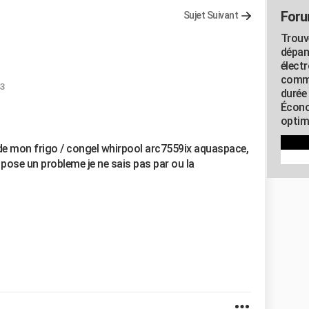
Foru
Sujet Suivant
Trouv
dépan
élect
commu
43
durée
Écono
optimi
 de mon frigo / congel whirpool arc7559ix aquaspace,
 pose un probleme je ne sais pas par ou la