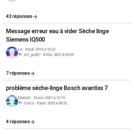
43 réponses
Message erreur eau à vider Sèche linge
Siemens IQ500
Ln
-
24 juil. 2016 à 13:22
stf_jpd87
-
8 févr. 2021 à 09:39
7 réponses
problème séche-linge Bosch avantixx 7
MuGeO
-
15 nov. 2021 à 12:19
Craco
-
8 janv. 2023 à 08:32
4 réponses