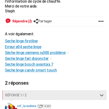
l'information de cycle de chauffe.
City break
Voyage de noces
Climat
Destinations
Voyage nature
Forum
+
Merci de votre aide.
PHOTO
Steph
GUIDES D'ACHAT
Répondre (2)
Partager
BONS PLANS
A voir également:
CARTE DE VOEUX
Seche linge firstline
Carte Bonne année
Carte Pâques
Carte de Noël
Carte Saint-Valentin
Carte d'anniversaire
DICTIONNAIRE
Erreur e04 seche linge
Sèche-linge siemens iq500 problème
✓
Biographies
Expressions
Dictionnaire
Citations
Proverbes
PROGRAMME TV
Seche linge fait disjoncter
✓
Seche linge bosch avantixx 7
COPAINS D'AVANT
Seche linge candy smart touch
Se connecter
Collèges
Universités
Service militaire
S'inscrire
Lycées
Primaires
Entreprises
Avis de recherche
AVIS DE DÉCÈS
2 réponses
FORUM
Lifestyle
Sport
Television
Cinema
Bricolage
Culture
Auto
Voyage
RÉPONSE 1 / 2
stf_la sudiste
8 269