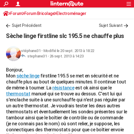
ACTUALITÉS
Forum
Forum Bricolage
Connexion
Electroménager
S'inscrire
Rechercher
Société
Education
Villes
Politique
Faits Divers
Monde
+
SPORT
Sujet Précédent
Sujet Suivant
Football
Cyclisme
Forum
Coupe du monde 2026
Tennis
Rugby
CULTURE
Sèche linge firstline slc 195.5 ne chauffe plus
TNT
Cinéma
Musique
Programme TV
Streaming
Sorties cinéma
+
FINANCE
stéphane31
-
Modifié le 20 sept. 2013 à 18:22
Impôts
Immobilier
Banque
Crédit
Retraite
Epargne
Risques naturels par ville
Assurance
AUTO
stephane31 -
26 sept. 2013 à 14:23
Réserver un essai
Berlines
Forum auto
Essais
Citadines
SUV
+
HIGH-TECH
Bonjour,
Mon
sèche linge
firstline 195.5 se met en sécurité et ne
Meilleur smartphone
Ordinateurs
Guide high-tech
Mobiles
Internet
Jeux vidéo
+
BRICOLAGE
chauffe plus au bout de quelques minutes. Il continue tout
de même à tourner. La
résistance
est ok ainsi que le
Aménagement intérieur
Cuisine
Jardinage
+
Forum
Extérieur
Salle de bains
Rangement
WEEK-END
thermostat
manuel qui se trouve au dessus. C'est lui qui
s'enclache suite à une surchauffe qui n'est pas réguler par
Escapades
Expositions
Week-end nature
Guides de France
Patrimoine
Musées
+
LIFESTYLE
un autre thermostat. Je voudrais tester les deus autres
thermostats et éventuellement les sondes présentes sur le
Bien-être
Mode
+
Art de vivre
Loisirs
Modes de vie
SANTE
tambour ainsi que le boîtier de contrôle ou de commande
(je ne connais pas le nom) où sont relier, je suppose, les
Guide de la santé
Médicaments
+
Alimentation
Maladies
Sommeil
VOYAGE
connectiques des thermostats pour que ce boîtier envoie