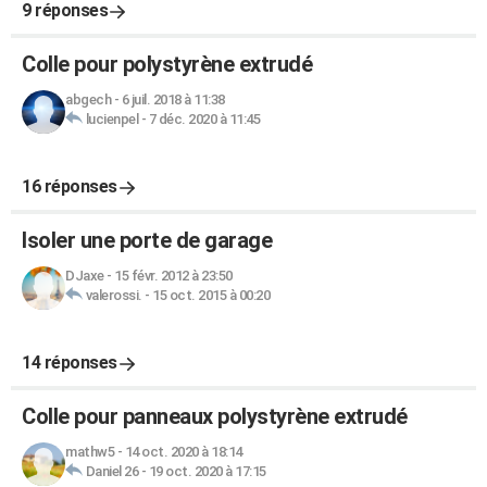
9 réponses
Colle pour polystyrène extrudé
abgech
-
6 juil. 2018 à 11:38
lucienpel
-
7 déc. 2020 à 11:45
16 réponses
Isoler une porte de garage
DJaxe
-
15 févr. 2012 à 23:50
valerossi.
-
15 oct. 2015 à 00:20
14 réponses
Colle pour panneaux polystyrène extrudé
mathw5
-
14 oct. 2020 à 18:14
Daniel 26
-
19 oct. 2020 à 17:15