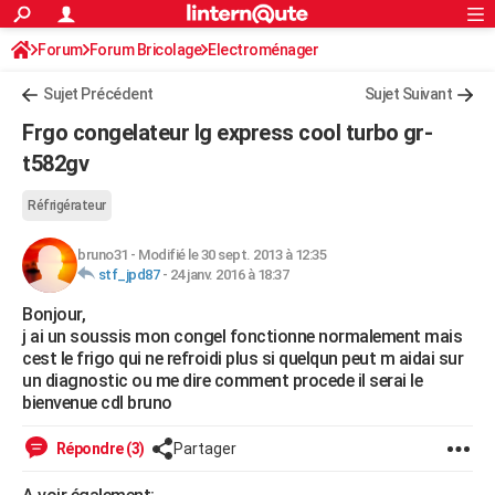
ACTUALITÉS
Forum
Forum Bricolage
Connexion
Electroménager
S'inscrire
Rechercher
Société
Education
Villes
Politique
Faits Divers
Monde
+
SPORT
Sujet Précédent
Sujet Suivant
Football
Cyclisme
Forum
Coupe du monde 2026
Tennis
Rugby
CULTURE
Frgo congelateur lg express cool turbo gr-
TNT
Cinéma
Musique
Programme TV
Streaming
Sorties cinéma
+
t582gv
FINANCE
Impôts
Immobilier
Banque
Crédit
Retraite
Epargne
Risques naturels par ville
Assurance
AUTO
Réfrigérateur
Réserver un essai
Berlines
Forum auto
Essais
Citadines
SUV
+
HIGH-TECH
bruno31
-
Modifié le 30 sept. 2013 à 12:35
stf_jpd87
-
24 janv. 2016 à 18:37
Meilleur smartphone
Ordinateurs
Guide high-tech
Mobiles
Internet
Jeux vidéo
+
BRICOLAGE
Bonjour,
j ai un soussis mon congel fonctionne normalement mais
Aménagement intérieur
Cuisine
Jardinage
+
Forum
Extérieur
Salle de bains
Rangement
WEEK-END
cest le frigo qui ne refroidi plus si quelqun peut m aidai sur
un diagnostic ou me dire comment procede il serai le
Escapades
Expositions
Week-end nature
Guides de France
Patrimoine
Musées
+
LIFESTYLE
bienvenue cdl bruno
Bien-être
Mode
+
Art de vivre
Loisirs
Modes de vie
SANTE
Répondre (3)
Partager
Guide de la santé
Médicaments
+
Alimentation
Maladies
Sommeil
VOYAGE