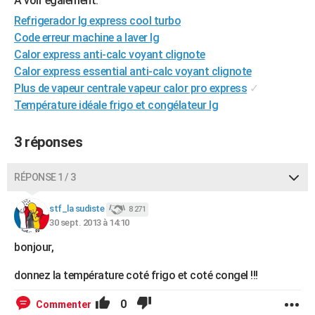
A voir également:
City break
Voyage de noces
Climat
Destinations
Voyage nature
Forum
+
PHOTO
Refrigerador lg express cool turbo
Code erreur machine a laver lg
GUIDES D'ACHAT
Calor express anti-calc voyant clignote
Calor express essential anti-calc voyant clignote
BONS PLANS
Plus de vapeur centrale vapeur calor pro express
✓
CARTE DE VOEUX
Température idéale frigo et congélateur lg
Carte Bonne année
Carte Pâques
Carte de Noël
Carte Saint-Valentin
Carte d'anniversaire
DICTIONNAIRE
3 réponses
Biographies
Expressions
Dictionnaire
Citations
Proverbes
PROGRAMME TV
RÉPONSE 1 / 3
COPAINS D'AVANT
stf_la sudiste
8 271
Se connecter
Collèges
Universités
Service militaire
S'inscrire
Lycées
Primaires
Entreprises
Avis de recherche
AVIS DE DÉCÈS
30 sept. 2013 à 14:10
FORUM
bonjour,
Lifestyle
Sport
Television
Cinema
Bricolage
Culture
Auto
Voyage
donnez la température coté frigo et coté congel !!!
0
Commenter