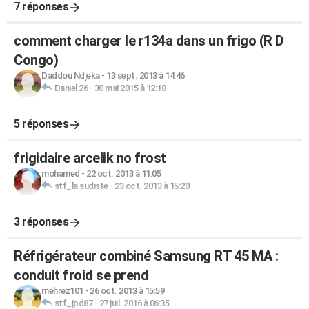
7 réponses
comment charger le r134a dans un frigo (R D
Congo)
Daddou Ndjeka
-
13 sept. 2013 à 14:46
Daniel 26
-
30 mai 2015 à 12:18
5 réponses
frigidaire arcelik no frost
mohamed
-
22 oct. 2013 à 11:05
stf_la sudiste
-
23 oct. 2013 à 15:20
3 réponses
Réfrigérateur combiné Samsung RT 45 MA :
conduit froid se prend
mehrez101
-
26 oct. 2013 à 15:59
stf_jpd87
-
27 juil. 2016 à 06:35