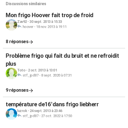
Discussions similaires
Mon frigo Hoover fait trop de froid
Zav92
-
30 sept. 2013 à 15:33
hoover
-
18 nov. 2013 à 19:11
8 réponses
Problème frigo qui fait du bruit et ne refroidit
plus
Toto
-
2 oct. 2013 à 13:01
stf_jpd87
-
8 sept. 2020 à 07:31
9 réponses
température de16°dans frigo liebherr
luzrok
-
24 sept. 2013 à 23:46
stf_jpd87
-
27 oct. 2022 à 17:50