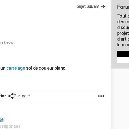
Foru
Sujet Suivant
Tout s
des c
discu
proje
d'art
13 à 15:46
leur m
 un
carrelage
sol de couleur blanc!
tion
Partager
ge
es réponses