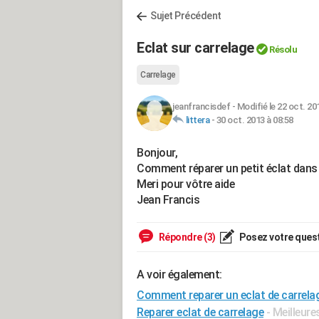
Sujet Précédent
Eclat sur carrelage
Résolu
Carrelage
jeanfrancisdef
-
Modifié le 22 oct. 20
littera
-
30 oct. 2013 à 08:58
Bonjour,
Comment réparer un petit éclat dans
Meri pour vôtre aide
Jean Francis
Répondre (3)
Posez votre ques
A voir également:
Comment reparer un eclat de carrela
Reparer eclat de carrelage
- Meilleur