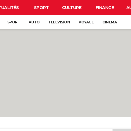
TUALITÉS
SPORT
CULTURE
FINANCE
A
SPORT
AUTO
TELEVISION
VOYAGE
CINEMA