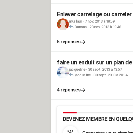
Enlever carrelage ou carreler
murilaur
-
7 nov. 2013 à 18:59
Dannan
-
28 nov. 2013 à 19:48
5 réponses
faire un enduit sur un plan de 
jacqueline
-
30 sept. 2013 à 13:57
jacqueline
-
30 sept. 2013 à 20:14
4 réponses
DEVENEZ MEMBRE EN QUELQ