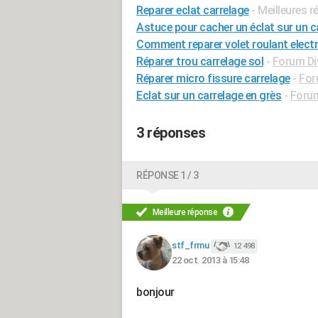
Reparer eclat carrelage
- Meilleures 
Astuce pour cacher un éclat sur un c
Comment reparer volet roulant electr
Réparer trou carrelage sol
-
Forum Div
Réparer micro fissure carrelage
-
For
Eclat sur un carrelage en grès
-
Forum
3 réponses
RÉPONSE 1 / 3
Meilleure réponse
stf_frmu
12 498
22 oct. 2013 à 15:48
bonjour