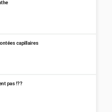
nthe
ontées capillaires
nt pas !??