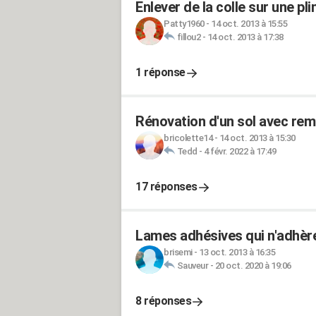
Enlever de la colle sur une pli
Patty1960
-
14 oct. 2013 à 15:55
fillou2
-
14 oct. 2013 à 17:38
1 réponse
Rénovation d'un sol avec rem
bricolette14
-
14 oct. 2013 à 15:30
Tedd
-
4 févr. 2022 à 17:49
17 réponses
Lames adhésives qui n'adhère
brisemi
-
13 oct. 2013 à 16:35
Sauveur
-
20 oct. 2020 à 19:06
8 réponses