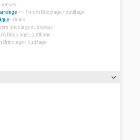
réponses
arrelage
✓
-
Forum Bricolage / outillage
ique
- Guide
ers bricolage et travaux
um Bricolage / outillage
 Bricolage / outillage