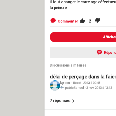
il faut changer le carrelage défectueu
la peindre
2
Commenter
Affiche
Répond
Discussions similaires
délai de perçage dans la faie
kyross
-
18 oct. 2013 à 09:45
patrickbricol
-
3 nov. 2013 à 13:13
7 réponses