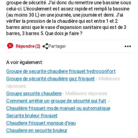
groupe de sécurité. J'ai donc du remettre une bassine sous
City break
Voyage de noces
Climat
Destinations
Voyage nature
Forum
+
PHOTO
celui-ci. L'écoulement est assez rapide et rempli la bassine
(au moins 30 L) en une journée, une journée et demi. J'ai
GUIDES D'ACHAT
vérifier la pression de la chaudière qui est entre 1 et 2
barres ainsi que le vase d'expansion sanitaire qui est de 3
BONS PLANS
barres, 3 barres 5. Que dois je faire ?
CARTE DE VOEUX
Répondre (2)
Partager
Carte Bonne année
Carte Pâques
Carte de Noël
Carte Saint-Valentin
Carte d'anniversaire
DICTIONNAIRE
A voir également:
Biographies
Expressions
Dictionnaire
Citations
Proverbes
PROGRAMME TV
Groupe de securite chaudiere frisquet hydroconfort
Groupe de sécurité chaudière gaz frisquet
- Meilleures
COPAINS D'AVANT
réponses
Groupe securite chaudiere
- Meilleures réponses
Se connecter
Collèges
Universités
Service militaire
S'inscrire
Lycées
Primaires
Entreprises
Avis de recherche
AVIS DE DÉCÈS
Comment arrêter un groupe de sécurité qui fuit
✓
FORUM
Chaudière frisquet mode manuel ou automatique
Securite bruleur frisquet
Lifestyle
Sport
Television
Cinema
Bricolage
Culture
Auto
Voyage
Chaudiere frisquet manque d'eau
Chaudiere en securite bruleur