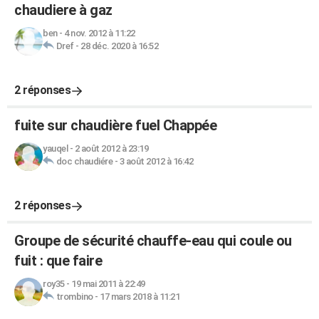
chaudiere à gaz
ben
-
4 nov. 2012 à 11:22
Dref
-
28 déc. 2020 à 16:52
2 réponses
fuite sur chaudière fuel Chappée
yauqel
-
2 août 2012 à 23:19
doc chaudiére
-
3 août 2012 à 16:42
2 réponses
Groupe de sécurité chauffe-eau qui coule ou
fuit : que faire
roy35
-
19 mai 2011 à 22:49
trombino
-
17 mars 2018 à 11:21