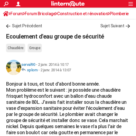
ACTUALITÉS
Forum
Forum Bricolage
Connexion
Construction et rénovation
S'inscrire
Plomberie
Rechercher
Société
Education
Villes
Politique
Faits Divers
Monde
+
SPORT
Sujet Précédent
Sujet Suivant
Football
Cyclisme
Forum
Coupe du monde 2026
Tennis
Rugby
CULTURE
Ecoulement d'eau groupe de sécurité
TNT
Cinéma
Musique
Programme TV
Streaming
Sorties cinéma
+
FINANCE
Chaudière
Groupe
Impôts
Immobilier
Banque
Crédit
Retraite
Epargne
Risques naturels par ville
Assurance
AUTO
serval90
-
2 janv. 2014 à 10:17
Réserver un essai
Berlines
Forum auto
Essais
Citadines
SUV
+
HIGH-TECH
xplom
-
2 janv. 2014 à 13:07
Meilleur smartphone
Ordinateurs
Guide high-tech
Mobiles
Internet
Jeux vidéo
+
BRICOLAGE
Bonjour à tous, et tout d'abord bonne année.
Mon problème est le suivant : je possède une chaudière
Aménagement intérieur
Cuisine
Jardinage
+
Forum
Extérieur
Salle de bains
Rangement
WEEK-END
frisquet hydroconfort avec un ballon d'eau chaude
sanitaire de 80L. J'avais fait installer sous la chaudière un
Escapades
Expositions
Week-end nature
Guides de France
Patrimoine
Musées
+
LIFESTYLE
vase d'expansion sanitaire pour éviter l'écoulement d'eau
par le groupe de sécurité. Le plombier avait changer le
Bien-être
Mode
+
Art de vivre
Loisirs
Modes de vie
SANTE
groupe de sécurité et installer donc se vase. Cela marchait
nickel. Depuis quelques semaines le vase n'a plus l'air de
Guide de la santé
Médicaments
+
Alimentation
Maladies
Sommeil
VOYAGE
faire son boulot car cela goutte en permanence par le