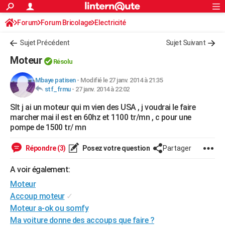
ACTUALITÉS
Forum
Forum Bricolage
Connexion
Electricité
S'inscrire
Rechercher
Société
Education
Villes
Politique
Faits Divers
Monde
+
SPORT
Sujet Précédent
Sujet Suivant
Football
Cyclisme
Forum
Coupe du monde 2026
Tennis
Rugby
CULTURE
Moteur
Résolu
TNT
Cinéma
Musique
Programme TV
Streaming
Sorties cinéma
+
FINANCE
Mbaye patisen
-
Modifié le 27 janv. 2014 à 21:35
stf_frmu
-
27 janv. 2014 à 22:02
Impôts
Immobilier
Banque
Crédit
Retraite
Epargne
Risques naturels par ville
Assurance
AUTO
Slt j ai un moteur qui m vien des USA , j voudrai le faire
Réserver un essai
Berlines
Forum auto
Essais
Citadines
SUV
+
HIGH-TECH
marcher mai il est en 60hz et 1100 tr/mn , c pour une
pompe de 1500 tr/ mn
Meilleur smartphone
Ordinateurs
Guide high-tech
Mobiles
Internet
Jeux vidéo
+
BRICOLAGE
Répondre (3)
Posez votre question
Partager
Aménagement intérieur
Cuisine
Jardinage
+
Forum
Extérieur
Salle de bains
Rangement
WEEK-END
A voir également:
Escapades
Expositions
Week-end nature
Guides de France
Patrimoine
Musées
+
LIFESTYLE
Moteur
Bien-être
Mode
+
Art de vivre
Loisirs
Modes de vie
Accoup moteur
✓
SANTE
Moteur a-ok ou somfy
Guide de la santé
Médicaments
+
Alimentation
Maladies
Sommeil
VOYAGE
Ma voiture donne des accoups que faire ?