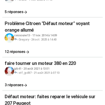
5 réponses
Problème Citroen "Défaut moteur" voyant
orange allumé
cessoune13
-
17 nov. 2014 à 14:09
Gregory
-
24 oct. 2025 à 14:40
12 réponses
faire tourner un moteur 380 en 220
jpb41
-
20 août 2021 à 13:01
stf_jpd87
-
21 août 2021 à 07:13
3 réponses
Défaut moteur: faites reparer le vehicule sur
207 Peugeot