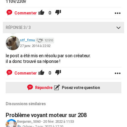
110v/230v
0
Commenter
RÉPONSE 3 / 3
stf_frmu
12 510
27 janv. 2014 à 22:02
le post a été mis en résolu par son créateur.
il a donc trouvé sa réponse !
0
Commenter
Répondre
Posez votre question
Discussions similaires
Problème voyant moteur sur 208
Benjamin_5060
-
20 févr. 2022 à 11:53
Orlane
-
7 nov. 2022 à 17:10