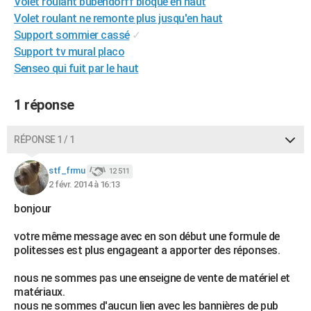
Volet roulant bubendorff bloqué en haut
City break
Voyage de noces
Climat
Destinations
Voyage nature
Forum
+
PHOTO
Volet roulant ne remonte plus jusqu'en haut
Support sommier cassé
✓
GUIDES D'ACHAT
Support tv mural placo
Senseo qui fuit par le haut
BONS PLANS
CARTE DE VOEUX
1 réponse
Carte Bonne année
Carte Pâques
Carte de Noël
Carte Saint-Valentin
Carte d'anniversaire
DICTIONNAIRE
RÉPONSE 1 / 1
Biographies
Expressions
Dictionnaire
Citations
Proverbes
PROGRAMME TV
stf_frmu
12 511
2 févr. 2014 à 16:13
COPAINS D'AVANT
bonjour
Se connecter
Collèges
Universités
Service militaire
S'inscrire
Lycées
Primaires
Entreprises
Avis de recherche
AVIS DE DÉCÈS
votre même message avec en son début une formule de
FORUM
politesses est plus engageant a apporter des réponses.
Lifestyle
Sport
Television
Cinema
Bricolage
Culture
Auto
Voyage
nous ne sommes pas une enseigne de vente de matériel et
matériaux.
nous ne sommes d'aucun lien avec les bannières de pub