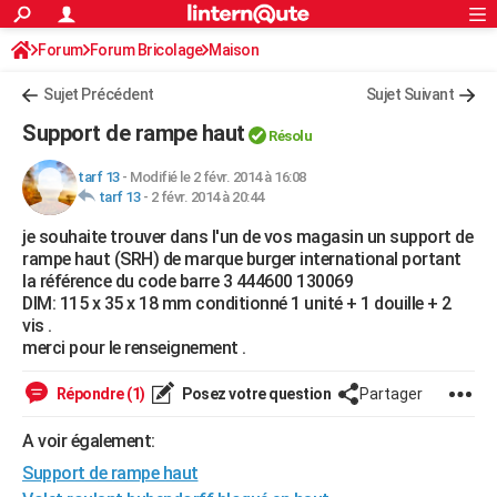
ACTUALITÉS
Forum
Forum Bricolage
Connexion
Maison
S'inscrire
Rechercher
Société
Education
Villes
Politique
Faits Divers
Monde
+
SPORT
Sujet Précédent
Sujet Suivant
Football
Cyclisme
Forum
Coupe du monde 2026
Tennis
Rugby
CULTURE
Support de rampe haut
Résolu
TNT
Cinéma
Musique
Programme TV
Streaming
Sorties cinéma
+
FINANCE
tarf 13
-
Modifié le 2 févr. 2014 à 16:08
tarf 13
-
2 févr. 2014 à 20:44
Impôts
Immobilier
Banque
Crédit
Retraite
Epargne
Risques naturels par ville
Assurance
AUTO
je souhaite trouver dans l'un de vos magasin un support de
Réserver un essai
Berlines
Forum auto
Essais
Citadines
SUV
+
HIGH-TECH
rampe haut (SRH) de marque burger international portant
la référence du code barre 3 444600 130069
Meilleur smartphone
Ordinateurs
Guide high-tech
Mobiles
Internet
Jeux vidéo
+
BRICOLAGE
DIM: 115 x 35 x 18 mm conditionné 1 unité + 1 douille + 2
vis .
Aménagement intérieur
Cuisine
Jardinage
+
Forum
Extérieur
Salle de bains
Rangement
WEEK-END
merci pour le renseignement .
Escapades
Expositions
Week-end nature
Guides de France
Patrimoine
Musées
+
LIFESTYLE
Répondre (1)
Posez votre question
Partager
Bien-être
Mode
+
Art de vivre
Loisirs
Modes de vie
SANTE
A voir également:
Support de rampe haut
Guide de la santé
Médicaments
+
Alimentation
Maladies
Sommeil
VOYAGE