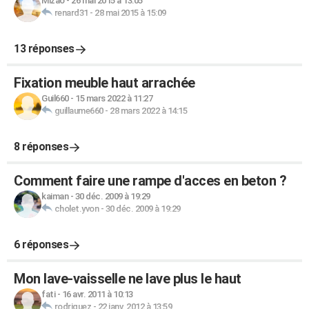
Mizao
-
26 mai 2015 à 13:05
renard31
-
28 mai 2015 à 15:09
13 réponses
Fixation meuble haut arrachée
Guil660
-
15 mars 2022 à 11:27
guillaume660
-
28 mars 2022 à 14:15
8 réponses
Comment faire une rampe d'acces en beton ?
kaiman
-
30 déc. 2009 à 19:29
cholet.yvon
-
30 déc. 2009 à 19:29
6 réponses
Mon lave-vaisselle ne lave plus le haut
fati
-
16 avr. 2011 à 10:13
rodriguez
-
22 janv. 2012 à 13:59