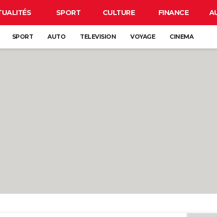
TUALITÉS
SPORT
CULTURE
FINANCE
A
SPORT
AUTO
TELEVISION
VOYAGE
CINEMA