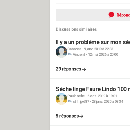
Répond
Discussions similaires
Il y a un problème sur mon sè
Bataviaa
-
9 janv. 2019 à 22:33
Vincent
-
12 mai 2026 à 20:00
29 réponses
Sèche linge Faure Lindo 100 
Pauldoche
-
6 oct. 2019 à 19:01
stf_jpd87
-
28 janv. 2020 à 08:34
5 réponses