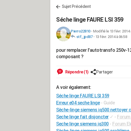
Sujet Précédent
Séche linge FAURE LSI 359
Pierro22810
-
Modifié le 13 févr. 2014 
stf_jpd87
-
13 févr. 2014 à 06:58
pour remplacer l'autotransfo 250v-12v
composant ?
Répondre (1)
Partager
A voir également:
Séche linge FAURE LSI 359
Erreur e04 seche linge
- Guide
Sèche-linge siemens iq500 nettoyer 
Seche linge fait disjoncter
✓
-
Forum 
Seche linge siemens iq300
-
Forum El
Sèche-linge siemens iq500 problème