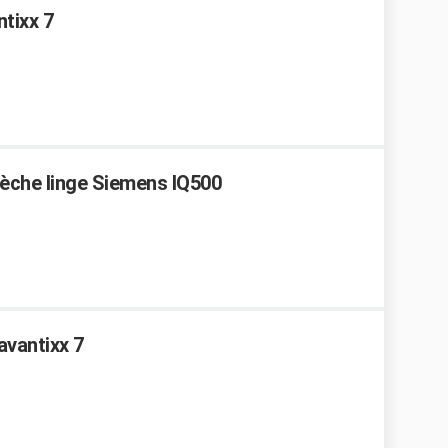
tixx 7
Sèche linge Siemens IQ500
avantixx 7