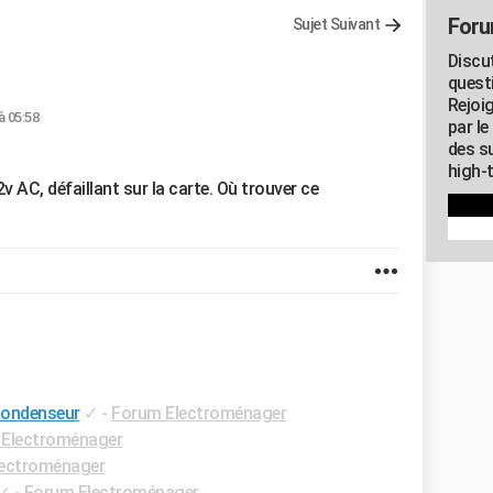
Foru
Sujet Suivant
Discu
quest
Rejoi
à 05:58
par l
des su
high-
 AC, défaillant sur la carte. Où trouver ce
condenseur
✓
-
Forum Electroménager
Electroménager
ectroménager
✓
-
Forum Electroménager