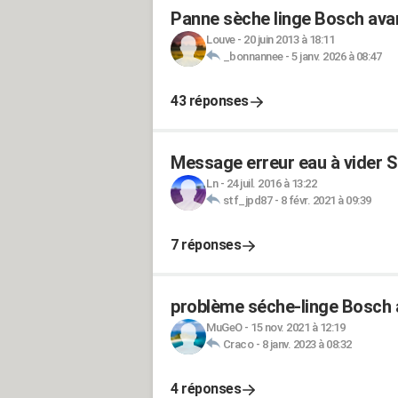
Panne sèche linge Bosch avan
Louve
-
20 juin 2013 à 18:11
_bonnannee
-
5 janv. 2026 à 08:47
43 réponses
Message erreur eau à vider 
Ln
-
24 juil. 2016 à 13:22
stf_jpd87
-
8 févr. 2021 à 09:39
7 réponses
problème séche-linge Bosch 
MuGeO
-
15 nov. 2021 à 12:19
Craco
-
8 janv. 2023 à 08:32
4 réponses