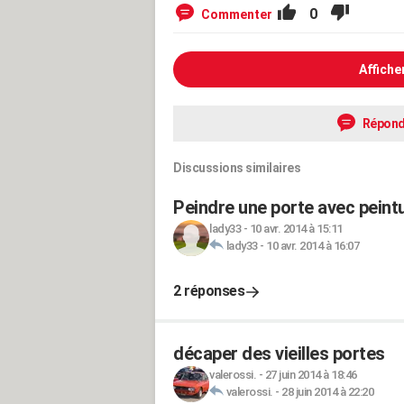
0
Commenter
Affiche
Répond
Discussions similaires
Peindre une porte avec peint
lady33
-
10 avr. 2014 à 15:11
lady33
-
10 avr. 2014 à 16:07
2 réponses
décaper des vieilles portes
valerossi.
-
27 juin 2014 à 18:46
valerossi.
-
28 juin 2014 à 22:20