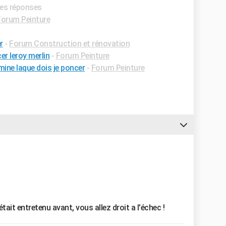
res réponses
Forum Peinture
r
-
Forum Construction et rénovation
er leroy merlin
-
Forum Peinture
ne laque dois je poncer
-
Forum Peinture
tait entretenu avant, vous allez droit a l'échec !