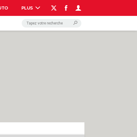
UTO
PLUS
AUTO
HIGH-TECH
BRICOLAGE
WEEK-END
LIFESTYLE
SANTE
VOYAGE
PHOTO
GUIDES D'ACHAT
BONS PLANS
CARTE DE VOEUX
DICTIONNAIRE
PROGRAMME TV
COPAINS D'AVANT
AVIS DE DÉCÈS
FORUM
Connexion
S'inscrire
Rechercher