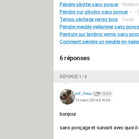
Peindre plinthe sans poncer
- Meilleu
Peindre sur glycéro sans poncer
✓
-
Temps séchage vernis bois
- Guide
Peindre meuble mélaminé sans ponce
Peinture sur lambris vernis sans ponc
Comment peindre un meuble en melami
6 réponses
RÉPONSE 1 / 6
stf_frmu
12 511
12 mars 2014 à 16:26
bonjour
sans ponçage et suivant avec quoi il é