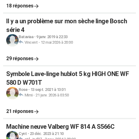
18 réponses
Il y a un problème sur mon sèche linge Bosch
série 4
Bataviaa
-
9 janv. 2019 à 22:33
Vincent
-
12 mai 2026 à 20:00
29 réponses
Symbole Lave-linge hublot 5 kg HIGH ONE WF
580 D W701T
Rose
-
13 sept. 2021 à 13:01
Mimi
-
21 janv. 2026 à 03:50
21 réponses
Machine neuve Valberg WF 814 A S566C
Cynt
-
23 déc. 2023 à 21:10