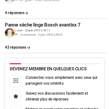
stf_jpd87
-
2 nov. 2024 à 08:09
4 réponses
Panne sèche linge Bosch avantixx 7
Louve
-
20 juin 2013 à 18:11
_bonnannee
-
5 janv. 2026 à 08:47
43 réponses
DEVENEZ MEMBRE EN QUELQUES CLICS
Connectez-vous simplement avec ceux qui
partagent vos intérêts
Suivez vos discussions facilement et
obtenez plus de réponses