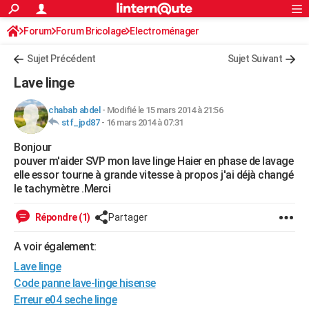
ACTUALITÉS
Forum
Forum Bricolage
Connexion
Electroménager
S'inscrire
Rechercher
Société
Education
Villes
Politique
Faits Divers
Monde
+
SPORT
Sujet Précédent
Sujet Suivant
Football
Cyclisme
Forum
Coupe du monde 2026
Tennis
Rugby
CULTURE
Lave linge
TNT
Cinéma
Musique
Programme TV
Streaming
Sorties cinéma
+
FINANCE
chabab abdel
-
Modifié le 15 mars 2014 à 21:56
stf_jpd87
-
16 mars 2014 à 07:31
Impôts
Immobilier
Banque
Crédit
Retraite
Epargne
Risques naturels par ville
Assurance
AUTO
Bonjour
Réserver un essai
Berlines
Forum auto
Essais
Citadines
SUV
+
HIGH-TECH
pouver m'aider SVP mon lave linge Haier en phase de lavage
elle essor tourne à grande vitesse à propos j'ai déjà changé
Meilleur smartphone
Ordinateurs
Guide high-tech
Mobiles
Internet
Jeux vidéo
+
BRICOLAGE
le tachymètre .Merci
Aménagement intérieur
Cuisine
Jardinage
+
Forum
Extérieur
Salle de bains
Rangement
WEEK-END
Répondre (1)
Partager
Escapades
Expositions
Week-end nature
Guides de France
Patrimoine
Musées
+
LIFESTYLE
A voir également:
Lave linge
Bien-être
Mode
+
Art de vivre
Loisirs
Modes de vie
SANTE
Code panne lave-linge hisense
Guide de la santé
Médicaments
+
Alimentation
Maladies
Sommeil
VOYAGE
Erreur e04 seche linge