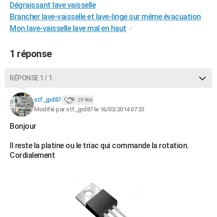
Dégraissant lave vaisselle
City break
Voyage de noces
Climat
Destinations
Voyage nature
Forum
+
PHOTO
Brancher lave-vaisselle et lave-linge sur même évacuation
Mon lave-vaisselle lave mal en haut
✓
GUIDES D'ACHAT
BONS PLANS
1 réponse
CARTE DE VOEUX
RÉPONSE 1 / 1
Carte Bonne année
Carte Pâques
Carte de Noël
Carte Saint-Valentin
Carte d'anniversaire
DICTIONNAIRE
stf_jpd87
29 966
Biographies
Expressions
Dictionnaire
Citations
Proverbes
Modifié par stf_jpd87 le 16/03/2014 07:33
PROGRAMME TV
Bonjour
COPAINS D'AVANT
Il reste la platine ou le triac qui commande la rotation.
Se connecter
Collèges
Universités
Service militaire
S'inscrire
Lycées
Primaires
Entreprises
Avis de recherche
AVIS DE DÉCÈS
Cordialement
FORUM
Lifestyle
Sport
Television
Cinema
Bricolage
Culture
Auto
Voyage