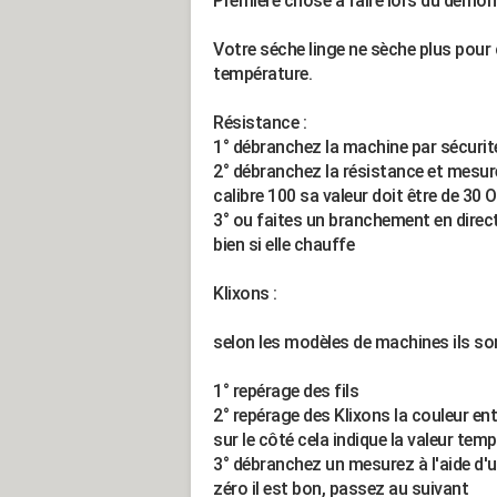
Première chose à faire lors du démon
Votre séche linge ne sèche plus pour c
température.
Résistance :
1° débranchez la machine par sécurit
2° débranchez la résistance et mesure
calibre 100 sa valeur doit être de 30
3° ou faites un branchement en direc
bien si elle chauffe
Klixons :
selon les modèles de machines ils son
1° repérage des fils
2° repérage des Klixons la couleur ent
sur le côté cela indique la valeur tem
3° débranchez un mesurez à l'aide d'
zéro il est bon, passez au suivant