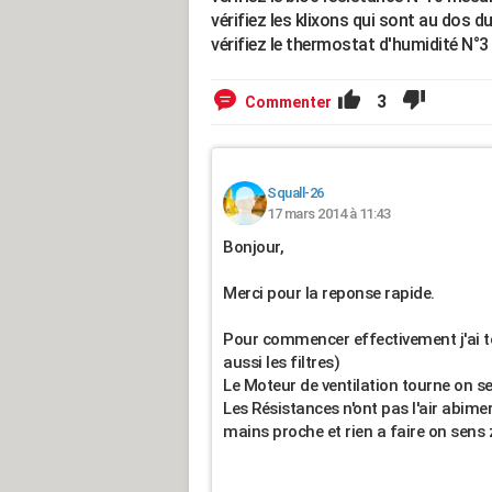
vérifiez les klixons qui sont au dos d
vérifiez le thermostat d'humidité N°3
3
Commenter
Squall-26
17 mars 2014 à 11:43
Bonjour,
Merci pour la reponse rapide.
Pour commencer effectivement j'ai tou
aussi les filtres)
Le Moteur de ventilation tourne on sens
Les Résistances n'ont pas l'air abime
mains proche et rien a faire on sens 