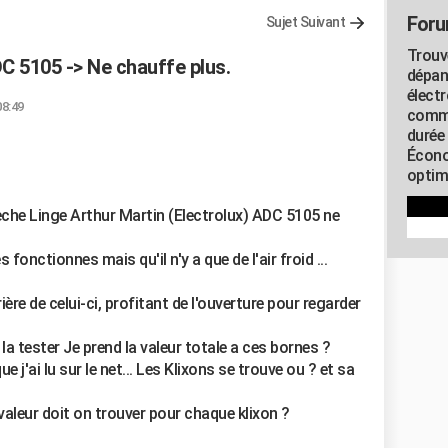
Foru
Sujet Suivant
Trouv
C 5105 -> Ne chauffe plus.
dépan
élect
08:49
commu
durée
Écono
optimi
che Linge Arthur Martin (Electrolux) ADC 5105 ne
fonctionnes mais qu'il n'y a que de l'air froid ...
ère de celui-ci, profitant de l'ouverture pour regarder
la tester Je prend la valeur totale a ces bornes ?
ue j'ai lu sur le net... Les Klixons se trouve ou ? et sa
le valeur doit on trouver pour chaque klixon ?