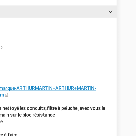
32
s.fr/marque-ARTHURMARTIN+ARTHUR+MARTIN-
tm
 nettoyé les conduits,filtre à peluche ,avez vous la
ain sur le bloc résistance
le
e à faire