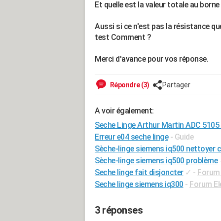
Et quelle est la valeur totale au borne
Aussi si ce n'est pas la résistance qu
test Comment ?
Merci d'avance pour vos réponse.
Répondre (3)
Partager
A voir également:
Seche Linge Arthur Martin ADC 5105 -
Erreur e04 seche linge
- Guide
Sèche-linge siemens iq500 nettoyer 
Sèche-linge siemens iq500 problème
Seche linge fait disjoncter
✓
-
Forum 
Seche linge siemens iq300
-
Forum El
3 réponses