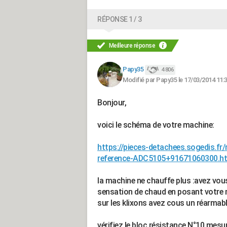
RÉPONSE 1 / 3
Meilleure réponse
Papy35
4 806
Modifié par Papy35 le 17/03/2014 11:
Bonjour,
voici le schéma de votre machine:
https://pieces-detachees.sogedi
reference-ADC5105+91671060300.h
la machine ne chauffe plus :avez vous
sensation de chaud en posant votre m
sur les klixons avez cous un réarmab
vérifiez le bloc résistance N°10 mesur