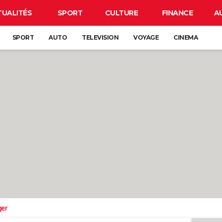
TUALITÉS
SPORT
CULTURE
FINANCE
A
SPORT
AUTO
TELEVISION
VOYAGE
CINEMA
ger