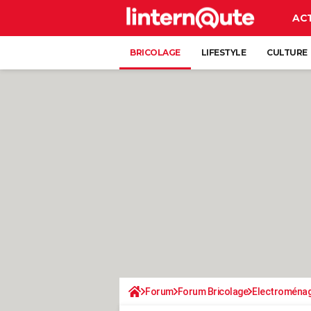
AC
BRICOLAGE
LIFESTYLE
CULTURE
Forum
Forum Bricolage
Electroména