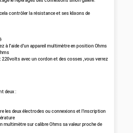
tage le repérages des connexions sinon galère.
ela contrôler la résistance et ses klixons de
é
z à l'aide d'un appareil multimètre en position Ohms
 Ohms
t 220volts avec un cordon et des cosses ,vous verrez
t deux :
re les deux électrodes ou connexions et l'inscription
pérature
un multimètre sur calibre Ohms sa valeur proche de