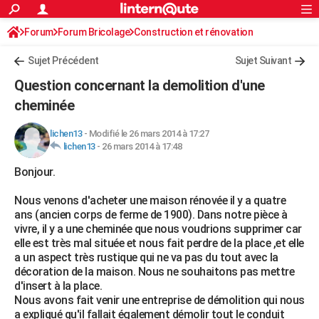
ACTUALITÉS
Forum
Forum Bricolage
Connexion
Construction et rénovation
S'inscrire
Rechercher
Société
Education
Villes
Politique
Faits Divers
Monde
+
SPORT
Sujet Précédent
Sujet Suivant
Football
Cyclisme
Forum
Coupe du monde 2026
Tennis
Rugby
CULTURE
Question concernant la demolition d'une
TNT
Cinéma
Musique
Programme TV
Streaming
Sorties cinéma
+
cheminée
FINANCE
Impôts
Immobilier
Banque
Crédit
Retraite
Epargne
Risques naturels par ville
Assurance
AUTO
lichen13
-
Modifié le 26 mars 2014 à 17:27
lichen13
-
26 mars 2014 à 17:48
Réserver un essai
Berlines
Forum auto
Essais
Citadines
SUV
+
HIGH-TECH
Bonjour.
Meilleur smartphone
Ordinateurs
Guide high-tech
Mobiles
Internet
Jeux vidéo
+
BRICOLAGE
Nous venons d'acheter une maison rénovée il y a quatre
ans (ancien corps de ferme de 1900). Dans notre pièce à
Aménagement intérieur
Cuisine
Jardinage
+
Forum
Extérieur
Salle de bains
Rangement
WEEK-END
vivre, il y a une cheminée que nous voudrions supprimer car
elle est très mal située et nous fait perdre de la place ,et elle
Escapades
Expositions
Week-end nature
Guides de France
Patrimoine
Musées
+
LIFESTYLE
a un aspect très rustique qui ne va pas du tout avec la
décoration de la maison. Nous ne souhaitons pas mettre
Bien-être
Mode
+
Art de vivre
Loisirs
Modes de vie
SANTE
d'insert à la place.
Nous avons fait venir une entreprise de démolition qui nous
Guide de la santé
Médicaments
+
Alimentation
Maladies
Sommeil
VOYAGE
a expliqué qu'il fallait également démolir tout le conduit