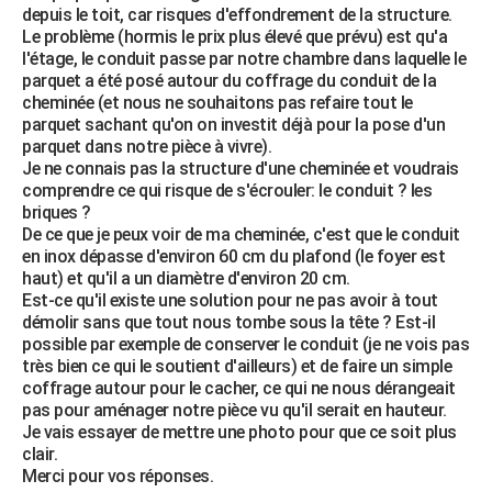
depuis le toit, car risques d'effondrement de la structure.
City break
Voyage de noces
Climat
Destinations
Voyage nature
Forum
+
PHOTO
Le problème (hormis le prix plus élevé que prévu) est qu'a
l'étage, le conduit passe par notre chambre dans laquelle le
GUIDES D'ACHAT
parquet a été posé autour du coffrage du conduit de la
cheminée (et nous ne souhaitons pas refaire tout le
BONS PLANS
parquet sachant qu'on on investit déjà pour la pose d'un
parquet dans notre pièce à vivre).
CARTE DE VOEUX
Je ne connais pas la structure d'une cheminée et voudrais
comprendre ce qui risque de s'écrouler: le conduit ? les
Carte Bonne année
Carte Pâques
Carte de Noël
Carte Saint-Valentin
Carte d'anniversaire
DICTIONNAIRE
briques ?
De ce que je peux voir de ma cheminée, c'est que le conduit
Biographies
Expressions
Dictionnaire
Citations
Proverbes
PROGRAMME TV
en inox dépasse d'environ 60 cm du plafond (le foyer est
haut) et qu'il a un diamètre d'environ 20 cm.
COPAINS D'AVANT
Est-ce qu'il existe une solution pour ne pas avoir à tout
démolir sans que tout nous tombe sous la tête ? Est-il
Se connecter
Collèges
Universités
Service militaire
S'inscrire
Lycées
Primaires
Entreprises
Avis de recherche
AVIS DE DÉCÈS
possible par exemple de conserver le conduit (je ne vois pas
très bien ce qui le soutient d'ailleurs) et de faire un simple
FORUM
coffrage autour pour le cacher, ce qui ne nous dérangeait
pas pour aménager notre pièce vu qu'il serait en hauteur.
Lifestyle
Sport
Television
Cinema
Bricolage
Culture
Auto
Voyage
Je vais essayer de mettre une photo pour que ce soit plus
clair.
Merci pour vos réponses.