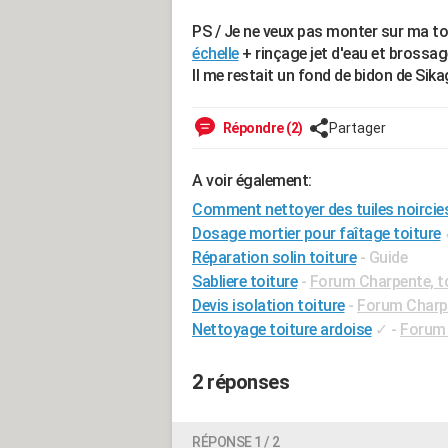
PS / Je ne veux pas monter sur ma toit
échelle
+ rinçage jet d'eau et brossag
Il me restait un fond de bidon de Sik
Répondre (2)
Partager
A voir également:
Comment nettoyer des tuiles noircie
Dosage mortier pour faîtage toiture
Réparation solin toiture
- Guide
Sabliere toiture
-
Forum Charpente, t
Devis isolation toiture
-
Forum Charpe
Nettoyage toiture ardoise
✓
-
Forum 
2 réponses
RÉPONSE 1 / 2