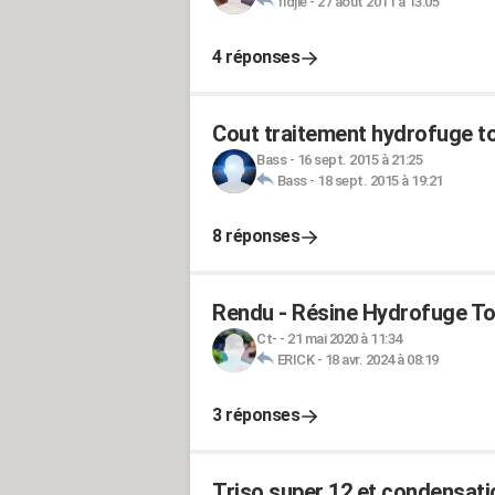
fidjie
-
27 août 2011 à 13:05
4 réponses
Cout traitement hydrofuge to
Bass
-
16 sept. 2015 à 21:25
Bass
-
18 sept. 2015 à 19:21
8 réponses
Rendu - Résine Hydrofuge To
Ct-
-
21 mai 2020 à 11:34
ERICK
-
18 avr. 2024 à 08:19
3 réponses
Triso super 12 et condensat