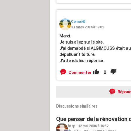
Cemoi45
31 mars 2014 à 19:02
Merci.
Je suis allez sur le site.
J'ai demabdé si ALGIMOUSS était auss
dépolluant toiture.
J'attends leur réponse.
0
Commenter
Répond
Discussions similaires
Que penser de la rénovation d
http
-
12 mai 2006 à 16:52