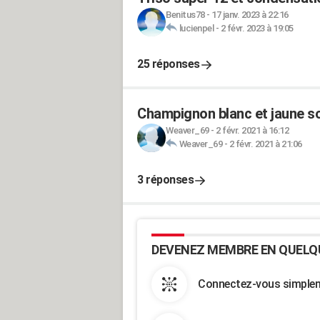
Benitus78
-
17 janv. 2023 à 22:16
lucienpel
-
2 févr. 2023 à 19:05
25 réponses
Champignon blanc et jaune s
Weaver_69
-
2 févr. 2021 à 16:12
Weaver_69
-
2 févr. 2021 à 21:06
3 réponses
DEVENEZ MEMBRE EN QUELQ
Connectez-vous simpleme