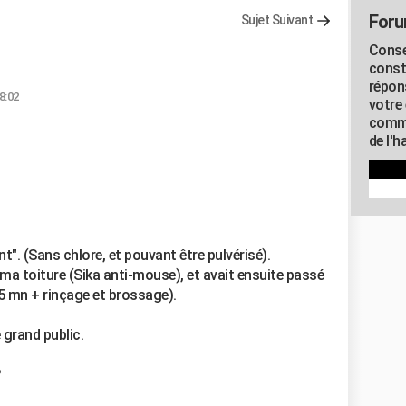
Foru
Sujet Suivant
Conse
const
répon
8:02
votre 
commu
de l'h
t". (Sans chlore, et pouvant être pulvérisé).
 ma toiture (Sika anti-mouse), et avait ensuite passé
 5 mn + rinçage et brossage).
 grand public.
?