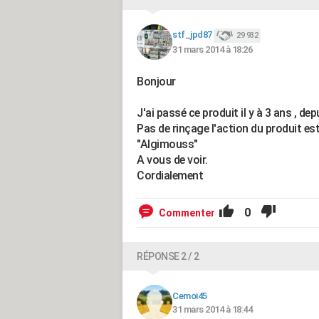
stf_jpd87
29 932
31 mars 2014 à 18:26
Bonjour
J'ai passé ce produit il y à 3 ans , de
Pas de rinçage l'action du produit es
"Algimouss"
A vous de voir.
Cordialement
0
Commenter
RÉPONSE 2 / 2
Cemoi45
31 mars 2014 à 18:44