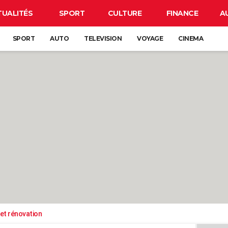
TUALITÉS
SPORT
CULTURE
FINANCE
A
SPORT
AUTO
TELEVISION
VOYAGE
CINEMA
et rénovation