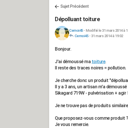
Sujet Précédent
Dépolluant toiture
Cemoi45
-
Modifié le 31 mars 2014 à 1
Cemoi45
-
31 mars 2014 à 19:02
Bonjour.
J'ai démoussé ma
toiture
.
Il reste des traces noires = pollution.
Je cherche donc un produit "dépolluan
Il y a 3 ans, un artisan m'a démoussé
Sikagard 719W - pulvérisation + agir
Je ne trouve pas de produits similaire
Que proposez-vous comme produit 
Je vous remercie.