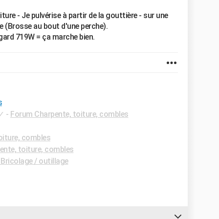
ure - Je pulvérise à partir de la gouttière - sur une
e (Brosse au bout d'une perche).
agard 719W = ça marche bien.
s
✓
-
Forum Charpente, toiture, combles
oiture, combles
nte, toiture, combles
Bricolage / outillage