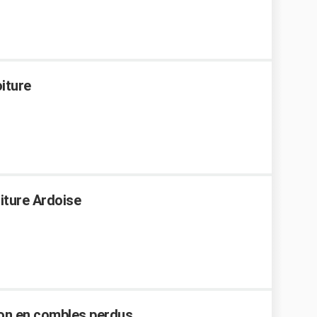
iture
iture Ardoise
ion en combles perdus