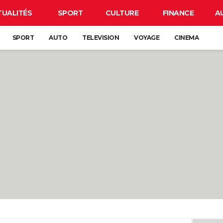
TUALITÉS
SPORT
CULTURE
FINANCE
A
SPORT
AUTO
TELEVISION
VOYAGE
CINEMA