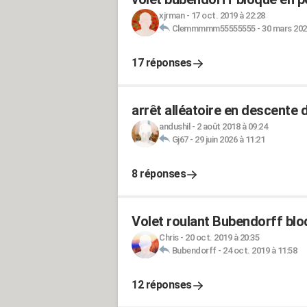
xjrman
-
17 oct. 2019 à 22:28
Clemmmmm55555555
-
30 mars 202
17 réponses
arrêt alléatoire en descente d
andushil
-
2 août 2018 à 09:24
Gj67
-
29 juin 2026 à 11:21
8 réponses
Volet roulant Bubendorff blo
Chris
-
20 oct. 2019 à 20:35
Bubendorff
-
24 oct. 2019 à 11:58
12 réponses