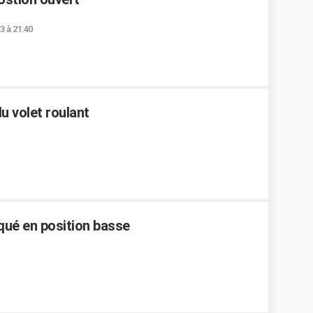
3 à 21:40
u volet roulant
qué en position basse