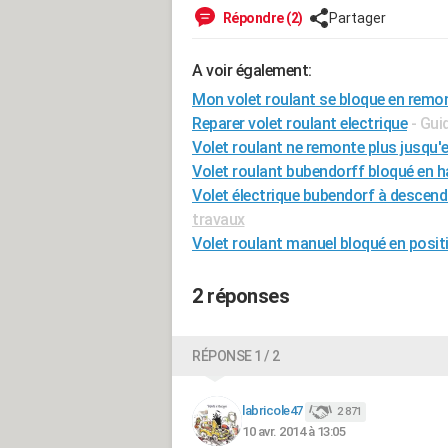
Répondre (2)
Partager
A voir également:
Mon volet roulant se bloque en remo
Reparer volet roulant electrique
- Gui
Volet roulant ne remonte plus jusqu'
Volet roulant bubendorff bloqué en h
Volet électrique bubendorf à descen
travaux
Volet roulant manuel bloqué en posit
2 réponses
RÉPONSE 1 / 2
labricole47
2 871
10 avr. 2014 à 13:05