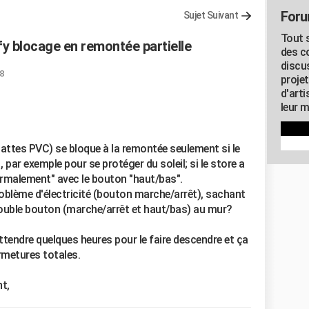
Foru
Sujet Suivant
Tout s
fy blocage en remontée partielle
des c
discu
8
proje
d'art
leur m
lattes PVC) se bloque à la remontée seulement si le
, par exemple pour se protéger du soleil; si le store a
normalement" avec le bouton "haut/bas".
oblème d'électricité (bouton marche/arrêt), sachant
ouble bouton (marche/arrêt et haut/bas) au mur?
'attendre quelques heures pour le faire descendre et ça
rmetures totales.
t,