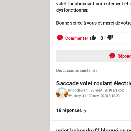
volet fonctionnant correctement et su
dysfonctionner.
Bonne soirée à vous et merci de votre
0
Commenter
Répond
Discussions similaires
Saccade volet roulant électr
bricodewalt
-
23 sept. 2018 à 17:52
tony-31
-
30 nov. 2020 à 18:23
18 réponses
volet bubendorff bloqué en p