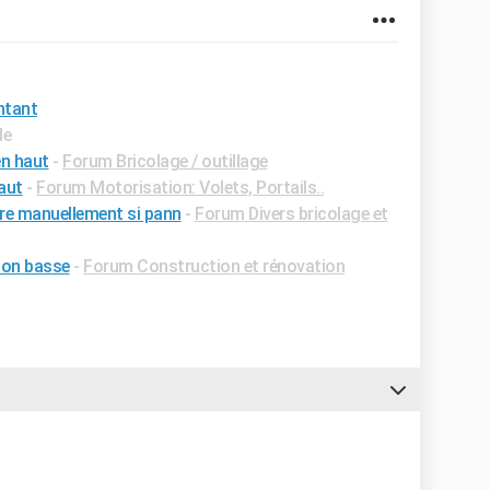
ntant
de
en haut
-
Forum Bricolage / outillage
aut
-
Forum Motorisation: Volets, Portails..
dre manuellement si pann
-
Forum Divers bricolage et
ion basse
-
Forum Construction et rénovation