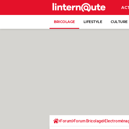
AC
BRICOLAGE
LIFESTYLE
CULTURE
Forum
Forum Bricolage
Electroména