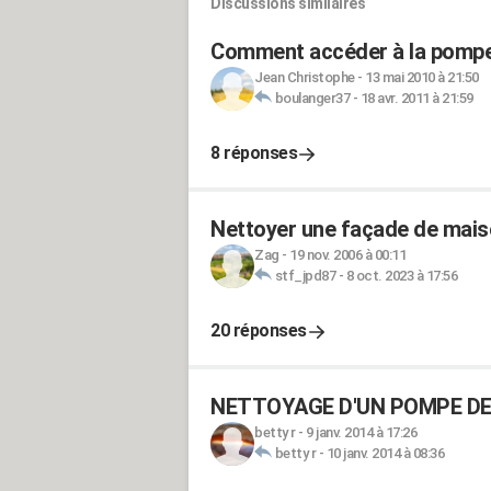
Discussions similaires
Comment accéder à la pompe 
Jean Christophe
-
13 mai 2010 à 21:50
boulanger37
-
18 avr. 2011 à 21:59
8 réponses
Nettoyer une façade de maiso
Zag
-
19 nov. 2006 à 00:11
stf_jpd87
-
8 oct. 2023 à 17:56
20 réponses
NETTOYAGE D'UN POMPE DE
betty r
-
9 janv. 2014 à 17:26
betty r
-
10 janv. 2014 à 08:36