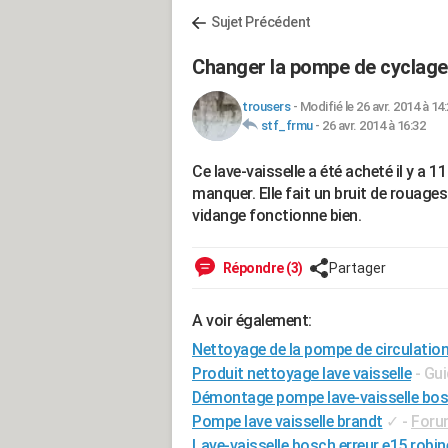
Sujet Précédent
Changer la pompe de cyclage
trousers
-
Modifié le 26 avr. 2014 à 14
stf_frmu
-
26 avr. 2014 à 16:32
Ce lave-vaisselle a été acheté il y a 1
manquer. Elle fait un bruit de rouages
vidange fonctionne bien.
Répondre (3)
Partager
A voir également:
Nettoyage de la pompe de circulation 
Produit nettoyage lave vaisselle
- Gu
Démontage pompe lave-vaisselle bo
Pompe lave vaisselle brandt
✓
-
Foru
Lave-vaisselle bosch erreur e15 robin