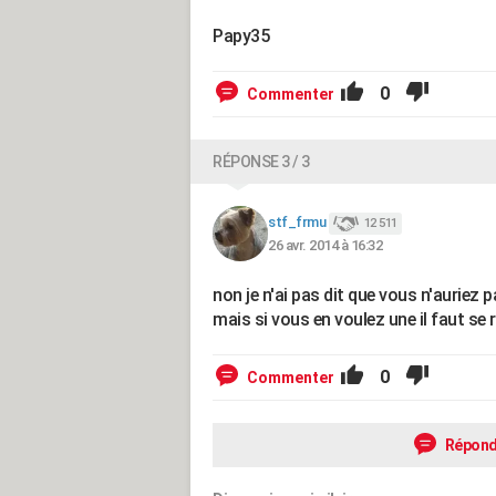
Papy35
0
Commenter
RÉPONSE 3 / 3
stf_frmu
12 511
26 avr. 2014 à 16:32
non je n'ai pas dit que vous n'auriez p
mais si vous en voulez une il faut s
0
Commenter
Répond