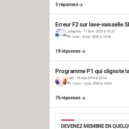
3 réponses
Erreur F2 sur lave-vaisselle 
Johjuma
-
17 févr. 2021 à 15:37
Urve
-
4 nov. 2025 à 10:09
19 réponses
Programme P1 qui clignote la
Lolo
-
16 mai 2018 à 22:34
Coco
-
2 juil. 2026 à 14:29
76 réponses
DEVENEZ MEMBRE EN QUELQ