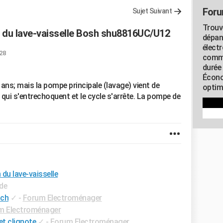
Foru
Sujet Suivant
Trouv
 du lave-vaisselle Bosh shu8816UC/U12
dépan
élect
:28
commu
durée
Écono
1 ans; mais la pompe principale (lavage) vient de
optimi
 qui s'entrechoquent et le cycle s'arrête. La pompe de
du lave-vaisselle
ide
sch
✓
-
Forum Electroménager
m Electroménager
et clignote
✓
-
Forum Electroménager