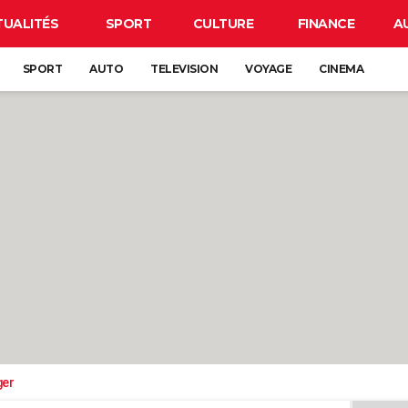
TUALITÉS
SPORT
CULTURE
FINANCE
A
SPORT
AUTO
TELEVISION
VOYAGE
CINEMA
ger