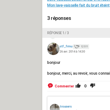
Mon lave-vaisselle fait du bruit éteint
3 réponses
RÉPONSE 1 / 3
stf_frmu
12 511
26 avr. 2014 à 14:30
bonjour
bonjour, merci, au revoir, vous conna
0
Commenter
trousers