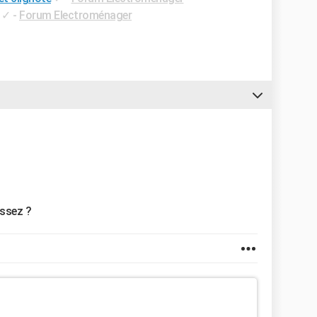
✓
-
Forum Electroménager
issez ?