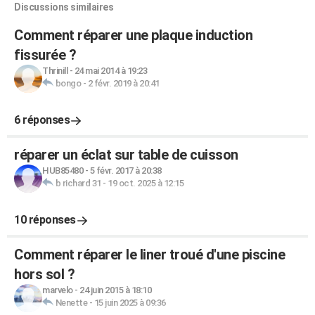
Discussions similaires
Comment réparer une plaque induction
fissurée ?
Thrinill
-
24 mai 2014 à 19:23
bongo
-
2 févr. 2019 à 20:41
6 réponses
réparer un éclat sur table de cuisson
HUB85480
-
5 févr. 2017 à 20:38
b richard 31
-
19 oct. 2025 à 12:15
10 réponses
Comment réparer le liner troué d'une piscine
hors sol ?
marvelo
-
24 juin 2015 à 18:10
Nenette
-
15 juin 2025 à 09:36