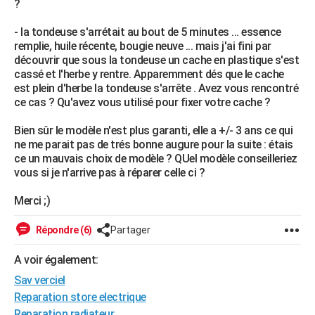
?
City break
Voyage de noces
Climat
Destinations
Voyage nature
Forum
+
PHOTO
- la tondeuse s'arrétait au bout de 5 minutes ... essence
remplie, huile récente, bougie neuve ... mais j'ai fini par
GUIDES D'ACHAT
découvrir que sous la tondeuse un cache en plastique s'est
cassé et l'herbe y rentre. Apparemment dés que le cache
BONS PLANS
est plein d'herbe la tondeuse s'arrête . Avez vous rencontré
ce cas ? Qu'avez vous utilisé pour fixer votre cache ?
CARTE DE VOEUX
Carte Bonne année
Carte Pâques
Carte de Noël
Carte Saint-Valentin
Carte d'anniversaire
Bien sûr le modèle n'est plus garanti, elle a +/- 3 ans ce qui
DICTIONNAIRE
ne me parait pas de trés bonne augure pour la suite : étais
Biographies
Expressions
Dictionnaire
Citations
Proverbes
ce un mauvais choix de modèle ? QUel modèle conseilleriez
PROGRAMME TV
vous si je n'arrive pas à réparer celle ci ?
COPAINS D'AVANT
Merci ;)
Se connecter
Collèges
Universités
Service militaire
S'inscrire
Lycées
Primaires
Entreprises
Avis de recherche
AVIS DE DÉCÈS
Répondre (6)
Partager
FORUM
A voir également:
Lifestyle
Sport
Television
Cinema
Bricolage
Culture
Auto
Voyage
Sav verciel
Reparation store electrique
Reparation radiateur