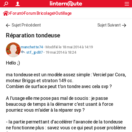
ACTUALITÉS
Forum
Forum Bricolage
Connexion
Outillage
S'inscrire
Rechercher
Société
Education
Villes
Politique
Faits Divers
Monde
+
SPORT
Sujet Précédent
Sujet Suivant
Football
Cyclisme
Forum
Coupe du monde 2026
Tennis
Rugby
CULTURE
Réparation tondeuse
TNT
Cinéma
Musique
Programme TV
Streaming
Sorties cinéma
+
FINANCE
manchette74
-
Modifié le 18 mai 2014 à 14:19
stf_jpd87
-
19 mai 2014 à 18:24
Impôts
Immobilier
Banque
Crédit
Retraite
Epargne
Risques naturels par ville
Assurance
AUTO
Hello ;)
Réserver un essai
Berlines
Forum auto
Essais
Citadines
SUV
+
HIGH-TECH
ma tondeuse est un modèle assez simple : Verciel par Cora,
Meilleur smartphone
Ordinateurs
Guide high-tech
Mobiles
Internet
Jeux vidéo
+
BRICOLAGE
moteur Briggs et straton 149 cc.
Combien de surface peut t'on tondre avec cela svp ?
Aménagement intérieur
Cuisine
Jardinage
+
Forum
Extérieur
Salle de bains
Rangement
WEEK-END
A l'usage elle me pose pas mal de soucis : je passe
Escapades
Expositions
Week-end nature
Guides de France
Patrimoine
Musées
+
LIFESTYLE
beaucoup de temps à la démarrer c'est usant à force
pourriez vous m'aider à la réparer svp ?
Bien-être
Mode
+
Art de vivre
Loisirs
Modes de vie
SANTE
- la partie permettant d'accélérer l'avancée de la tondeuse
Guide de la santé
Médicaments
+
Alimentation
Maladies
Sommeil
VOYAGE
ne fonctionne plus : savez vous ce qui peut poser problème