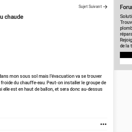
Foru
Sujet Suivant
au chaude
Solut
Trouv
plomb
répar
Rejoi
de la 
 dans mon sous sol mais l'évacuation va se trouver
 froide du chauffe-eau. Peut-on installer le groupe de
ui elle est en haut de ballon, et sera donc au-dessus