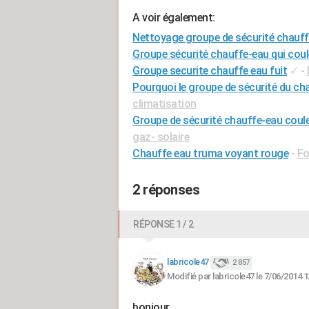
A voir également:
Nettoyage groupe de sécurité chauff
Groupe sécurité chauffe-eau qui coul
Groupe securite chauffe eau fuit
✓
-
Pourquoi le groupe de sécurité du cha
climatisation
Groupe de sécurité chauffe-eau coul
gaz- solaire
Chauffe eau truma voyant rouge
-
Fo
2 réponses
RÉPONSE 1 / 2
labricole47
2 857
Modifié par labricole47 le 7/06/2014 1
bonjour