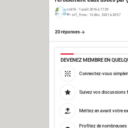
cml16
-
1 août 2016 à 17:29
stf_frmu
-
12 déc. 2021 à 20:57
20 réponses
DEVENEZ MEMBRE EN QUELQ
Connectez-vous simpleme
Suivez vos discussions 
Mettez en avant votre ex
Profitez de nombreuses 