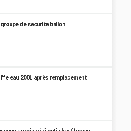
e groupe de securite ballon
auffe eau 200L après remplacement
roupe de sécurité peti chauffe-eau