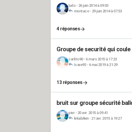
ludo
-
26 juin 2014 à 09:03
montaco
-
29 juin 2014 à 07:53
4 réponses
Groupe de securité qui coul
carlito90
-
6 mars 2015 à 17:23
Icare95
-
6 mai 2019 à 21:29
13 réponses
bruit sur groupe sécurité bal
pier
-
20 avr. 2015 à 09:41
lekabilien
-
21 avr. 2015 à 19:27