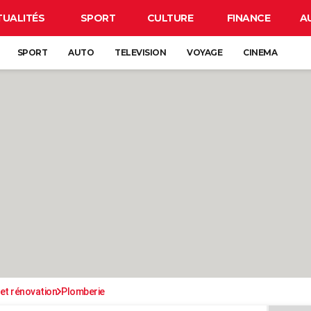
TUALITÉS
SPORT
CULTURE
FINANCE
A
SPORT
AUTO
TELEVISION
VOYAGE
CINEMA
et rénovation
Plomberie