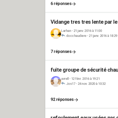
6 réponses
Vidange tres tres lente par l
Larhan
-
21 janv. 2016 à 11:00
docchaudiere
-
21 janv. 2016 à 18:29
7 réponses
fuite groupe de sécurité ch
avrell
-
12 févr. 2016 à 19:21
Jos17
-
24 nov. 2020 à 10:32
92 réponses
refoulement eaux usées par g