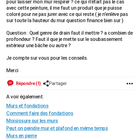
pour laisser mon mur respirer ? ce qui n'était pas le cas
City break
Voyage de noces
Climat
Destinations
Voyage nature
Forum
+
avec cette peinture, il me faut un produit que je puisse
PHOTO
coloré pour ne pas jurer avec ce qui reste ( je n'enlève pas
sur toute la hauteur du mur question finance bien sur )
GUIDES D'ACHAT
Question : Quel genre de drain faut il mettre ? a combien de
BONS PLANS
profondeur ? Faut il que je mette sur le soubassement
extérieur une bâche ou autre ?
CARTE DE VOEUX
Carte Bonne année
Carte Pâques
Carte de Noël
Carte Saint-Valentin
Carte d'anniversaire
Je compte sur vous pour les conseils.
DICTIONNAIRE
Biographies
Expressions
Dictionnaire
Citations
Proverbes
Merci
PROGRAMME TV
COPAINS D'AVANT
Répondre (1)
Partager
Se connecter
Collèges
Universités
Service militaire
S'inscrire
Lycées
Primaires
Entreprises
Avis de recherche
AVIS DE DÉCÈS
A voir également:
Murs et fondations
FORUM
Comment faire des fondations
Lifestyle
Sport
Television
Cinema
Bricolage
Culture
Auto
Voyage
Moisissure sur les murs
Peut on peindre mur et plafond en même temps
Murs en pierre