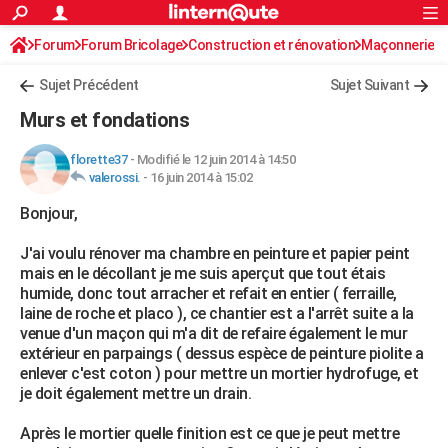
ACTUALITÉS
Forum
Forum Bricolage
Connexion
Construction et rénovation
S'inscrire
Maçonnerie
Rechercher
Société
Education
Villes
Politique
Faits Divers
Monde
+
SPORT
Sujet Précédent
Sujet Suivant
Football
Cyclisme
Forum
Coupe du monde 2026
Tennis
Rugby
CULTURE
Murs et fondations
TNT
Cinéma
Musique
Programme TV
Streaming
Sorties cinéma
+
FINANCE
florette37
-
Modifié le 12 juin 2014 à 14:50
valerossi.
-
16 juin 2014 à 15:02
Impôts
Immobilier
Banque
Crédit
Retraite
Epargne
Risques naturels par ville
Assurance
AUTO
Bonjour,
Réserver un essai
Berlines
Forum auto
Essais
Citadines
SUV
+
HIGH-TECH
J'ai voulu rénover ma chambre en peinture et papier peint
Meilleur smartphone
Ordinateurs
Guide high-tech
Mobiles
Internet
Jeux vidéo
+
BRICOLAGE
mais en le décollant je me suis aperçut que tout étais
humide, donc tout arracher et refait en entier ( ferraille,
Aménagement intérieur
Cuisine
Jardinage
+
Forum
Extérieur
Salle de bains
Rangement
WEEK-END
laine de roche et placo ), ce chantier est a l'arrêt suite a la
venue d'un maçon qui m'a dit de refaire également le mur
Escapades
Expositions
Week-end nature
Guides de France
Patrimoine
Musées
+
LIFESTYLE
extérieur en parpaings ( dessus espèce de peinture piolite a
enlever c'est coton ) pour mettre un mortier hydrofuge, et
Bien-être
Mode
+
Art de vivre
Loisirs
Modes de vie
SANTE
je doit également mettre un drain.
Guide de la santé
Médicaments
+
Alimentation
Maladies
Sommeil
VOYAGE
Après le mortier quelle finition est ce que je peut mettre