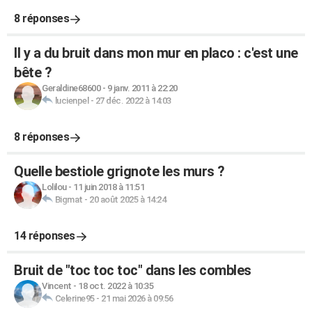
8 réponses
Il y a du bruit dans mon mur en placo : c'est une
bête ?
Geraldine68600
-
9 janv. 2011 à 22:20
lucienpel
-
27 déc. 2022 à 14:03
8 réponses
Quelle bestiole grignote les murs ?
Lolilou
-
11 juin 2018 à 11:51
Bigmat
-
20 août 2025 à 14:24
14 réponses
Bruit de "toc toc toc" dans les combles
Vincent
-
18 oct. 2022 à 10:35
Celerine95
-
21 mai 2026 à 09:56