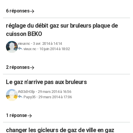
6 réponses
réglage du débit gaz sur bruleurs plaque de
cuisson BEKO
vieuxnc
-
3 avr. 2014 à 14:14
vieux nc
-
10 juin 2014 à 18:02
2 réponses
Le gaz n'arrive pas aux bruleurs
iN33dH3lp
-
29 mars 2014 à 16:56
Papy35
-
29 mars 2014 à 17:06
1 réponse
changer les gicleurs de gaz de ville en gaz