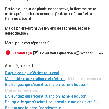
City break
Voyage de noces
Climat
Destinations
Voyage nature
Forum
+
PHOTO
Parfois au bout de plusieurs tentative, la flamme reste
mais après quelques seconde j'entend un " tac " et la
GUIDES D'ACHAT
flamme s'éteint.
BONS PLANS
Ma gazinière est neuve je viens de l'acheter, est elle
défectueuse ?
CARTE DE VOEUX
Merci pour vos réponses :)
Carte Bonne année
Carte Pâques
Carte de Noël
Carte Saint-Valentin
Carte d'anniversaire
DICTIONNAIRE
Répondre (3)
Posez votre question
Partager
Biographies
Expressions
Dictionnaire
Citations
Proverbes
PROGRAMME TV
COPAINS D'AVANT
A voir également:
Plaque gaz qui s'éteint tout seul
Se connecter
Collèges
Universités
Service militaire
S'inscrire
Lycées
Primaires
Entreprises
Avis de recherche
AVIS DE DÉCÈS
Mon brûleur gaz s'allume et s'éteint
- Meilleures réponses
Bruleur gaz qui s'eteint quand on lache le bouton
-
FORUM
Meilleures réponses
Lifestyle
Sport
Television
Cinema
Bricolage
Culture
Auto
Voyage
Bruleur gaz qui s'eteint quand on lache le bouton
Pourquoi le gaz s'éteint-il tout seul sur ma gazinière ?
✓
Bruit quand je lache l'accelerateur