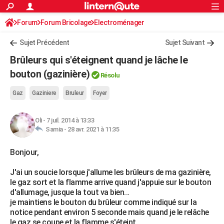
ACTUALITÉS
Forum
Forum Bricolage
Connexion
Electroménager
S'inscrire
Rechercher
Société
Education
Villes
Politique
Faits Divers
Monde
+
SPORT
Sujet Précédent
Sujet Suivant
Football
Cyclisme
Forum
Coupe du monde 2026
Tennis
Rugby
CULTURE
Brûleurs qui s'éteignent quand je lâche le
TNT
Cinéma
Musique
Programme TV
Streaming
Sorties cinéma
+
bouton (gazinière)
FINANCE
Résolu
Impôts
Immobilier
Banque
Crédit
Retraite
Epargne
Risques naturels par ville
Assurance
AUTO
Gaz
Gaziniere
Bruleur
Foyer
Réserver un essai
Berlines
Forum auto
Essais
Citadines
SUV
+
HIGH-TECH
Oli
-
7 juil. 2014 à 13:33
Samia -
28 avr. 2021 à 11:35
Meilleur smartphone
Ordinateurs
Guide high-tech
Mobiles
Internet
Jeux vidéo
+
BRICOLAGE
Bonjour,
Aménagement intérieur
Cuisine
Jardinage
+
Forum
Extérieur
Salle de bains
Rangement
WEEK-END
J'ai un soucie lorsque j'allume les brûleurs de ma gazinière,
Escapades
Expositions
Week-end nature
Guides de France
Patrimoine
Musées
+
LIFESTYLE
le gaz sort et la flamme arrive quand j'appuie sur le bouton
d'allumage, jusque la tout va bien...
Bien-être
Mode
+
Art de vivre
Loisirs
Modes de vie
SANTE
je maintiens le bouton du brûleur comme indiqué sur la
notice pendant environ 5 seconde mais quand je le relâche
Guide de la santé
Médicaments
+
Alimentation
Maladies
Sommeil
VOYAGE
le gaz se coupe et la flamme s'éteint...