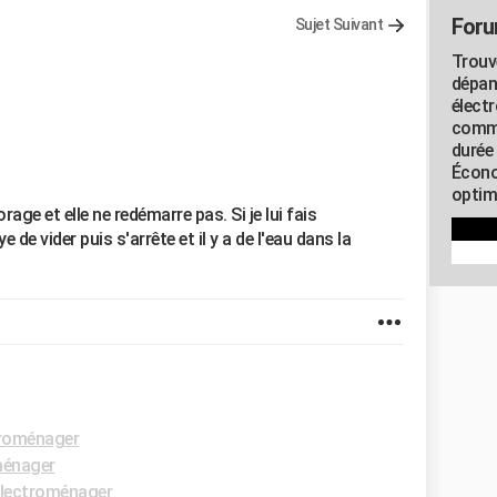
Foru
Sujet Suivant
Trouv
dépan
élect
commu
durée
Écono
optimi
age et elle ne redémarre pas. Si je lui fais
de vider puis s'arrête et il y a de l'eau dans la
roménager
ménager
lectroménager