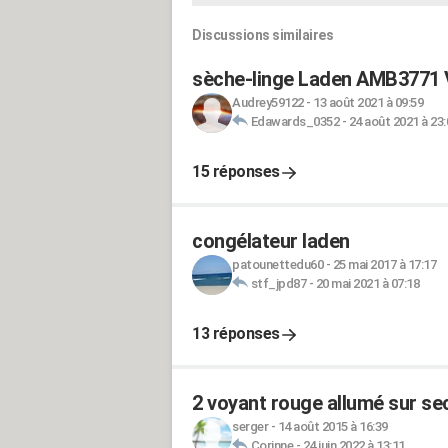
Discussions similaires
sèche-linge Laden AMB3771 V
Audrey59122
-
13 août 2021 à 09:59
Edawards_0352
-
24 août 2021 à 23:
15 réponses
congélateur laden
patounettedu60
-
25 mai 2017 à 17:17
stf_jpd87
-
20 mai 2021 à 07:18
13 réponses
2 voyant rouge allumé sur s
serger
-
14 août 2015 à 16:39
Corinne
-
24 juin 2022 à 13:11