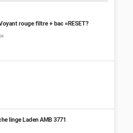
oyant rouge filtre + bac =RESET?
04
eche linge Laden AMB 3771