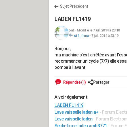
Sujet Précédent
LADEN FL1419
pat
-
Modifié le 7 juil. 2014 à 23:10
stf_frmu
-
7 juil. 2014 à 23:19
Bonjour,
ma machine s'est arrêtée avant l'essor
recommencer un cycle (7/7) elle essaye 
pompe à l'avant
Répondre (1)
Partager
A voir également:
LADEN FL1419
Lave vaisselle laden a+
-
Forum Elect
Lave vaisselle laden
-
Forum Electro
Seche linge laden amb3771
-
Forum E