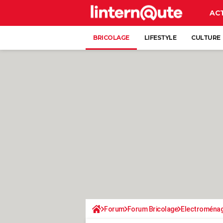
AC
BRICOLAGE
LIFESTYLE
CULTURE
Forum
Forum Bricolage
Electroména