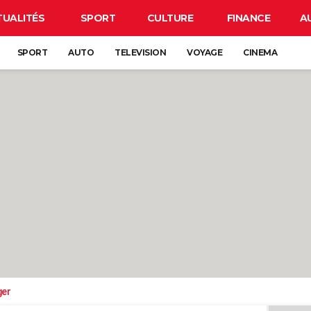
TUALITÉS
SPORT
CULTURE
FINANCE
A
SPORT
AUTO
TELEVISION
VOYAGE
CINEMA
ger