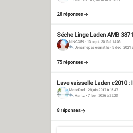
28 réponses
Séche Linge Laden AMB 3871 
NINCO59
-
13 sept. 2013 à 14:03
Jenaimepaslesmaths
-
5 déc. 2021 
75 réponses
Lave vaisselle Laden c2010 : 
MotoDad
-
28 juin 2017 à 15:47
Hantz
-
7 févr. 2026 à 22:23
8 réponses