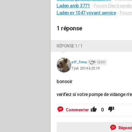
Laden amb 3771
-
Forum Electromén
Laden ev 1047 voyant service
-
Forum
1 réponse
RÉPONSE 1 / 1
stf_frmu
12 511
7 juil. 2014 à 23:19
bonsoir
verifiez si votre pompe de vidange n'
0
Commenter
Répond