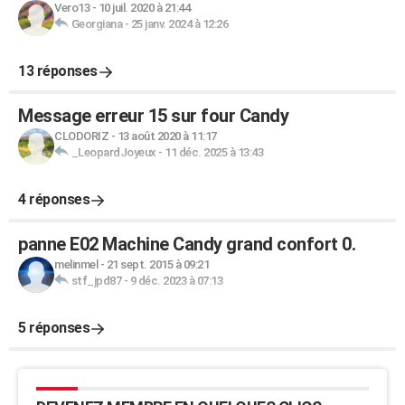
Vero13
-
10 juil. 2020 à 21:44
Georgiana
-
25 janv. 2024 à 12:26
13 réponses
Message erreur 15 sur four Candy
CLODORIZ
-
13 août 2020 à 11:17
_LeopardJoyeux
-
11 déc. 2025 à 13:43
4 réponses
panne E02 Machine Candy grand confort 0.
melinmel
-
21 sept. 2015 à 09:21
stf_jpd87
-
9 déc. 2023 à 07:13
5 réponses