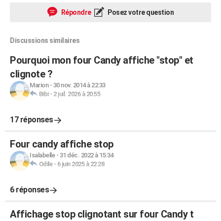
Répondre
Posez votre question
Discussions similaires
Pourquoi mon four Candy affiche "stop" et
clignote ?
Marion
-
30 nov. 2014 à 22:33
Bibi
-
2 juil. 2026 à 20:55
17 réponses
Four candy affiche stop
Isalabelle
-
31 déc. 2022 à 15:34
Odile
-
6 juin 2025 à 22:28
6 réponses
Affichage stop clignotant sur four Candy t