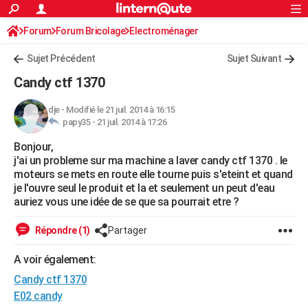
ACTUALITÉS
Forum
Forum Bricolage
Connexion
Electroménager
S'inscrire
Rechercher
Société
Education
Villes
Politique
Faits Divers
Monde
+
SPORT
Sujet Précédent
Sujet Suivant
Football
Cyclisme
Forum
Coupe du monde 2026
Tennis
Rugby
CULTURE
Candy ctf 1370
TNT
Cinéma
Musique
Programme TV
Streaming
Sorties cinéma
+
FINANCE
dje
-
Modifié le 21 juil. 2014 à 16:15
papy35 -
21 juil. 2014 à 17:26
Impôts
Immobilier
Banque
Crédit
Retraite
Epargne
Risques naturels par ville
Assurance
AUTO
Bonjour,
Réserver un essai
Berlines
Forum auto
Essais
Citadines
SUV
+
HIGH-TECH
j'ai un probleme sur ma machine a laver candy ctf 1370 . le
moteurs se mets en route elle tourne puis s'eteint et quand
Meilleur smartphone
Ordinateurs
Guide high-tech
Mobiles
Internet
Jeux vidéo
+
BRICOLAGE
je l'ouvre seul le produit et la et seulement un peut d'eau
auriez vous une idée de se que sa pourrait etre ?
Aménagement intérieur
Cuisine
Jardinage
+
Forum
Extérieur
Salle de bains
Rangement
WEEK-END
Répondre (1)
Partager
Escapades
Expositions
Week-end nature
Guides de France
Patrimoine
Musées
+
LIFESTYLE
A voir également:
Bien-être
Mode
+
Art de vivre
Loisirs
Modes de vie
SANTE
Candy ctf 1370
Guide de la santé
Médicaments
+
Alimentation
Maladies
Sommeil
E02 candy
VOYAGE