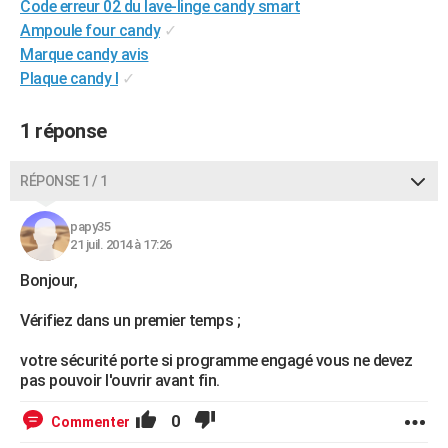
Code erreur 02 du lave-linge candy smart
City break
Voyage de noces
Climat
Destinations
Voyage nature
Forum
+
PHOTO
Ampoule four candy
✓
Marque candy avis
GUIDES D'ACHAT
Plaque candy l
✓
BONS PLANS
1 réponse
CARTE DE VOEUX
Carte Bonne année
Carte Pâques
Carte de Noël
Carte Saint-Valentin
Carte d'anniversaire
RÉPONSE 1 / 1
DICTIONNAIRE
Biographies
Expressions
Dictionnaire
Citations
Proverbes
PROGRAMME TV
papy35
21 juil. 2014 à 17:26
COPAINS D'AVANT
Bonjour,
Se connecter
Collèges
Universités
Service militaire
S'inscrire
Lycées
Primaires
Entreprises
Avis de recherche
AVIS DE DÉCÈS
Vérifiez dans un premier temps ;
FORUM
votre sécurité porte si programme engagé vous ne devez
pas pouvoir l'ouvrir avant fin.
Lifestyle
Sport
Television
Cinema
Bricolage
Culture
Auto
Voyage
0
Commenter