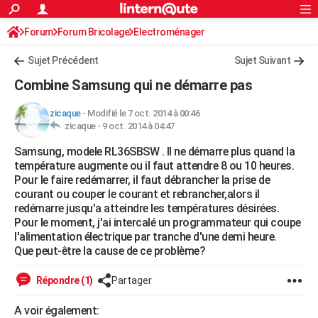
ACTUALITÉS
Forum
Forum Bricolage
Connexion
Electroménager
S'inscrire
Rechercher
Société
Education
Villes
Politique
Faits Divers
Monde
+
SPORT
Sujet Précédent
Sujet Suivant
Football
Cyclisme
Forum
Coupe du monde 2026
Tennis
Rugby
CULTURE
Combine Samsung qui ne démarre pas
TNT
Cinéma
Musique
Programme TV
Streaming
Sorties cinéma
+
FINANCE
zicaque
-
Modifié le 7 oct. 2014 à 00:46
zicaque -
9 oct. 2014 à 04:47
Impôts
Immobilier
Banque
Crédit
Retraite
Epargne
Risques naturels par ville
Assurance
AUTO
Samsung, modele RL36SBSW . Il ne démarre plus quand la
Réserver un essai
Berlines
Forum auto
Essais
Citadines
SUV
+
HIGH-TECH
température augmente ou il faut attendre 8 ou 10 heures.
Pour le faire redémarrer, il faut débrancher la prise de
Meilleur smartphone
Ordinateurs
Guide high-tech
Mobiles
Internet
Jeux vidéo
+
BRICOLAGE
courant ou couper le courant et rebrancher,alors il
redémarre jusqu'a atteindre les températures désirées.
Aménagement intérieur
Cuisine
Jardinage
+
Forum
Extérieur
Salle de bains
Rangement
WEEK-END
Pour le moment, j'ai intercalé un programmateur qui coupe
l'alimentation électrique par tranche d'une demi heure.
Escapades
Expositions
Week-end nature
Guides de France
Patrimoine
Musées
+
LIFESTYLE
Que peut-être la cause de ce problème?
Bien-être
Mode
+
Art de vivre
Loisirs
Modes de vie
SANTE
Répondre (1)
Partager
Guide de la santé
Médicaments
+
Alimentation
Maladies
Sommeil
VOYAGE
A voir également: