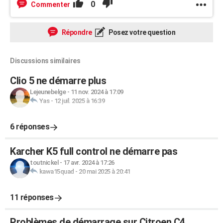
0
Commenter
Répondre
Posez votre question
Discussions similaires
Clio 5 ne démarre plus
Lejeunebelge
-
11 nov. 2024 à 17:09
Yas
-
12 juil. 2025 à 16:39
6 réponses
Karcher K5 full control ne démarre pas
toutnickel
-
17 avr. 2024 à 17:26
kawa15quad
-
20 mai 2025 à 20:41
11 réponses
Problèmes de démarrage sur Citroen C4