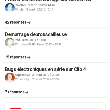
isalou73
-
9 sept. 2012 à 14:48
bh
-
19 sept. 2024 à 10:14
42 réponses
Demarrage debroussailleuse
Phil
-
3 mai 2014 à 14:49
Ulysse5818
-
9 nov. 2022 à 13:48
15 réponses
Bugs électroniques en série sur Clio 4
Argelesr83
-
22 août 2019 à 22:26
snocky.
-
23 août 2019 à 13:37
7 réponses