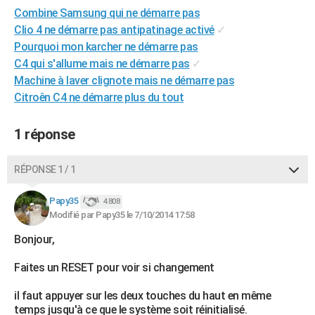
Combine Samsung qui ne démarre pas
City break
Voyage de noces
Climat
Destinations
Voyage nature
Forum
+
PHOTO
Clio 4 ne démarre pas antipatinage activé
✓
GUIDES D'ACHAT
Pourquoi mon karcher ne démarre pas
C4 qui s'allume mais ne démarre pas
✓
BONS PLANS
Machine à laver clignote mais ne démarre pas
Citroên C4 ne démarre plus du tout
CARTE DE VOEUX
Carte Bonne année
Carte Pâques
Carte de Noël
Carte Saint-Valentin
Carte d'anniversaire
DICTIONNAIRE
1 réponse
Biographies
Expressions
Dictionnaire
Citations
Proverbes
PROGRAMME TV
RÉPONSE 1 / 1
COPAINS D'AVANT
Papy35
4 808
Se connecter
Collèges
Universités
Service militaire
S'inscrire
Lycées
Primaires
Entreprises
Avis de recherche
Modifié par Papy35 le 7/10/2014 17:58
AVIS DE DÉCÈS
Bonjour,
FORUM
Faites un RESET pour voir si changement
Lifestyle
Sport
Television
Cinema
Bricolage
Culture
Auto
Voyage
il faut appuyer sur les deux touches du haut en même
temps jusqu'à ce que le système soit réinitialisé.