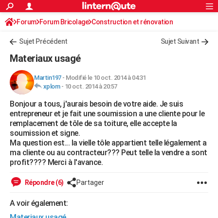
ACTUALITÉS
Forum
Forum Bricolage
Connexion
Construction et rénovation
S'inscrire
Rechercher
Société
Education
Villes
Politique
Faits Divers
Monde
+
SPORT
Sujet Précédent
Sujet Suivant
Football
Cyclisme
Forum
Coupe du monde 2026
Tennis
Rugby
CULTURE
Materiaux usagé
TNT
Cinéma
Musique
Programme TV
Streaming
Sorties cinéma
+
FINANCE
Martin197
-
Modifié le 10 oct. 2014 à 04:31
xplom
-
10 oct. 2014 à 20:57
Impôts
Immobilier
Banque
Crédit
Retraite
Epargne
Risques naturels par ville
Assurance
AUTO
Bonjour a tous, j'aurais besoin de votre aide. Je suis
Réserver un essai
Berlines
Forum auto
Essais
Citadines
SUV
+
HIGH-TECH
entrepreneur et je fait une soumission a une cliente pour le
remplacement de tôle de sa toiture, elle accepte la
Meilleur smartphone
Ordinateurs
Guide high-tech
Mobiles
Internet
Jeux vidéo
+
BRICOLAGE
soumission et signe.
Ma question est... la vielle tôle appartient telle légalement a
Aménagement intérieur
Cuisine
Jardinage
+
Forum
Extérieur
Salle de bains
Rangement
WEEK-END
ma cliente ou au contracteur??? Peut telle la vendre a sont
profit???? Merci à l'avance.
Escapades
Expositions
Week-end nature
Guides de France
Patrimoine
Musées
+
LIFESTYLE
Répondre (6)
Partager
Bien-être
Mode
+
Art de vivre
Loisirs
Modes de vie
SANTE
A voir également:
Guide de la santé
Médicaments
+
Alimentation
Maladies
Sommeil
VOYAGE
Materiaux usagé