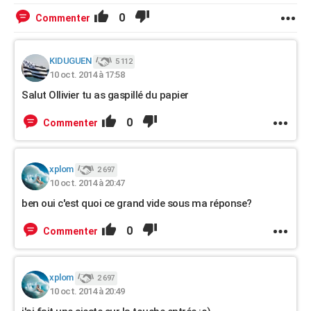
0
Commenter
KIDUGUEN
5 112
10 oct. 2014 à 17:58
Salut Ollivier tu as gaspillé du papier
0
Commenter
xplom
2 697
10 oct. 2014 à 20:47
ben oui c'est quoi ce grand vide sous ma réponse?
0
Commenter
xplom
2 697
10 oct. 2014 à 20:49