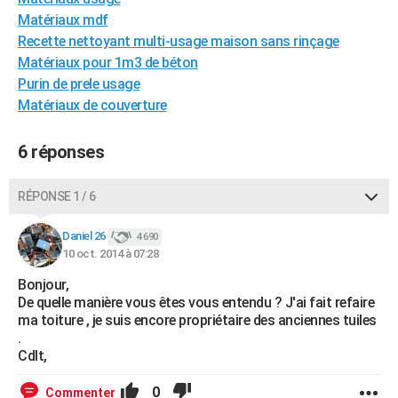
City break
Voyage de noces
Climat
Destinations
Voyage nature
Forum
+
Matériaux mdf
PHOTO
Recette nettoyant multi-usage maison sans rinçage
GUIDES D'ACHAT
Matériaux pour 1m3 de béton
Purin de prele usage
BONS PLANS
Matériaux de couverture
CARTE DE VOEUX
6 réponses
Carte Bonne année
Carte Pâques
Carte de Noël
Carte Saint-Valentin
Carte d'anniversaire
DICTIONNAIRE
RÉPONSE 1 / 6
Biographies
Expressions
Dictionnaire
Citations
Proverbes
PROGRAMME TV
Daniel 26
COPAINS D'AVANT
4 690
10 oct. 2014 à 07:28
Se connecter
Collèges
Universités
Service militaire
S'inscrire
Lycées
Primaires
Entreprises
Avis de recherche
AVIS DE DÉCÈS
Bonjour,
De quelle manière vous êtes vous entendu ? J'ai fait refaire
FORUM
ma toiture , je suis encore propriétaire des anciennes tuiles
.
Lifestyle
Sport
Television
Cinema
Bricolage
Culture
Auto
Voyage
Cdlt,
0
Commenter