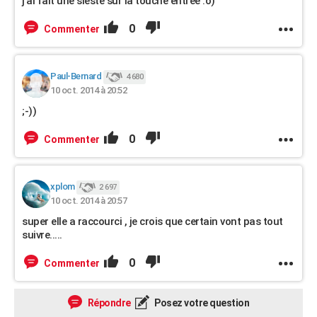
j'ai fait une sieste sur la touche entrée :o)
0
Commenter
Paul-Bernard
4 680
10 oct. 2014 à 20:52
;-))
0
Commenter
xplom
2 697
10 oct. 2014 à 20:57
super elle a raccourci , je crois que certain vont pas tout
suivre.....
0
Commenter
Répondre
Posez votre question