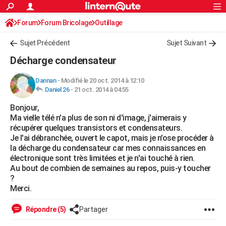
ACTUALITÉS
Forum
Forum Bricolage
Connexion
Outillage
S'inscrire
Rechercher
Société
Education
Villes
Politique
Faits Divers
Monde
+
SPORT
Sujet Précédent
Sujet Suivant
Football
Cyclisme
Forum
Coupe du monde 2026
Tennis
Rugby
CULTURE
Décharge condensateur
TNT
Cinéma
Musique
Programme TV
Streaming
Sorties cinéma
+
FINANCE
Dannan
-
Modifié le 20 oct. 2014 à 12:10
Daniel 26
-
21 oct. 2014 à 04:55
Impôts
Immobilier
Banque
Crédit
Retraite
Epargne
Risques naturels par ville
Assurance
AUTO
Bonjour,
Réserver un essai
Berlines
Forum auto
Essais
Citadines
SUV
+
HIGH-TECH
Ma vielle télé n'a plus de son ni d'image, j'aimerais y
récupérer quelques transistors et condensateurs.
Meilleur smartphone
Ordinateurs
Guide high-tech
Mobiles
Internet
Jeux vidéo
+
BRICOLAGE
Je l'ai débranchée, ouvert le capot, mais je n'ose procéder à
la décharge du condensateur car mes connaissances en
Aménagement intérieur
Cuisine
Jardinage
+
Forum
Extérieur
Salle de bains
Rangement
WEEK-END
électronique sont très limitées et je n'ai touché à rien.
Au bout de combien de semaines au repos, puis-y toucher
Escapades
Expositions
Week-end nature
Guides de France
Patrimoine
Musées
+
LIFESTYLE
?
Merci.
Bien-être
Mode
+
Art de vivre
Loisirs
Modes de vie
SANTE
Répondre (5)
Partager
Guide de la santé
Médicaments
+
Alimentation
Maladies
Sommeil
VOYAGE