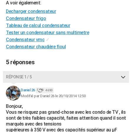
A voir également:
City break
Voyage de noces
Climat
Destinations
Voyage nature
Forum
+
PHOTO
Decharger condensateur
Condensateur frigo
GUIDES D'ACHAT
Tableau de calcul condensateur
BONS PLANS
Tester un condensateur sans multimetre
Condensateur vmc
✓
CARTE DE VOEUX
Condensateur chaudière fioul
Carte Bonne année
Carte Pâques
Carte de Noël
Carte Saint-Valentin
Carte d'anniversaire
DICTIONNAIRE
5 réponses
Biographies
Expressions
Dictionnaire
Citations
Proverbes
PROGRAMME TV
RÉPONSE 1 / 5
COPAINS D'AVANT
Se connecter
Collèges
Universités
Service militaire
S'inscrire
Lycées
Primaires
Entreprises
Avis de recherche
Daniel 26
4 690
AVIS DE DÉCÈS
Modifié par Daniel 26 le 20/10/2014 12:50
FORUM
Bonjour,
Vous ne risquez pas grand-chose avec les condo de TV , ils
Lifestyle
Sport
Television
Cinema
Bricolage
Culture
Auto
Voyage
sont de très faibles capacité, faites attention quand il sont
marqués avec des tensions
supérieures à 350 V avec des capacités supérieur au µF