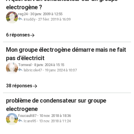
electrogène ?
reg24
-
30 janv. 2009 à 12:55
irruddy
-
27 févr. 2019 à 16:09
6 réponses
Mon groupe électrogène démarre mais ne fait
pas d'électricit
Tomwal
-
8 janv. 2024 à 15:15
labricole47
-
19 janv. 2024 à 10:07
38 réponses
problème de condensateur sur groupe
electrogene
foucault87
-
10 nov. 2018 à 18:36
Icare95
-
13 nov. 2018 à 11:24