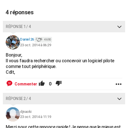
4 réponses
RÉPONSE 1 / 4
Daniel 26
4 690
23 oct. 2014 à 06:29
Bonjour,
Il vous faudra rechercher ou concevoir un logiciel pilote
comme tout périphérique.
Cdlt,
0
Commenter
RÉPONSE 2 / 4
djnaoki
23 oct. 2014 à 11:19
Merci pour cette reponce rapide ! Je pense que le mieuq est