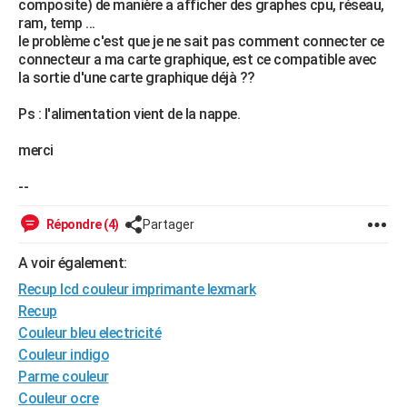
composite) de manière a afficher des graphes cpu, réseau,
City break
Voyage de noces
Climat
Destinations
Voyage nature
Forum
+
ram, temp ...
PHOTO
le problème c'est que je ne sait pas comment connecter ce
connecteur a ma carte graphique, est ce compatible avec
GUIDES D'ACHAT
la sortie d'une carte graphique déjà ??
BONS PLANS
Ps : l'alimentation vient de la nappe.
CARTE DE VOEUX
merci
Carte Bonne année
Carte Pâques
Carte de Noël
Carte Saint-Valentin
Carte d'anniversaire
DICTIONNAIRE
--
Biographies
Expressions
Dictionnaire
Citations
Proverbes
PROGRAMME TV
Répondre (4)
Partager
COPAINS D'AVANT
A voir également:
Se connecter
Collèges
Universités
Service militaire
S'inscrire
Lycées
Primaires
Entreprises
Avis de recherche
AVIS DE DÉCÈS
Recup lcd couleur imprimante lexmark
Recup
FORUM
Couleur bleu electricité
Lifestyle
Sport
Television
Cinema
Bricolage
Culture
Auto
Voyage
Couleur indigo
Parme couleur
Couleur ocre