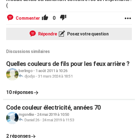
(
0
Commenter
Répondre
Posez votre question
Discussions similaires
Quelles couleurs de fils pour les feux arrière ?
berlingo
-
1 août 2011 à 10:26
djodjo
-
31 mars 2024 à 18:51
10 réponses
Code couleur électricité, années 70
mgsn4ke
-
24 mai 2019 à 10:50
Daniel 26
-
24 mai 2019 à 11:53
2 réponses