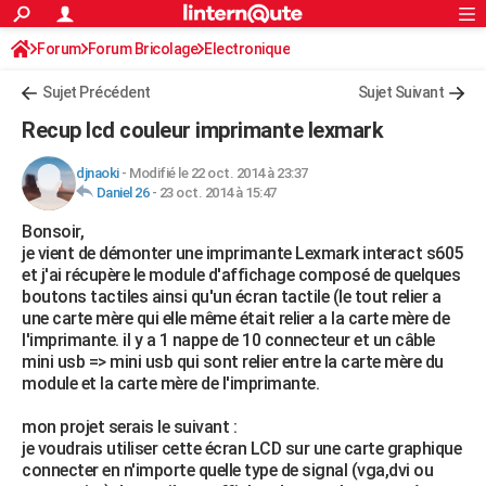
ACTUALITÉS
Forum
Forum Bricolage
Connexion
Electronique
S'inscrire
Rechercher
Société
Education
Villes
Politique
Faits Divers
Monde
+
SPORT
Sujet Précédent
Sujet Suivant
Football
Cyclisme
Forum
Coupe du monde 2026
Tennis
Rugby
CULTURE
Recup lcd couleur imprimante lexmark
TNT
Cinéma
Musique
Programme TV
Streaming
Sorties cinéma
+
FINANCE
djnaoki
-
Modifié le 22 oct. 2014 à 23:37
Daniel 26
-
23 oct. 2014 à 15:47
Impôts
Immobilier
Banque
Crédit
Retraite
Epargne
Risques naturels par ville
Assurance
AUTO
Bonsoir,
Réserver un essai
Berlines
Forum auto
Essais
Citadines
SUV
+
HIGH-TECH
je vient de démonter une imprimante Lexmark interact s605
et j'ai récupère le module d'affichage composé de quelques
Meilleur smartphone
Ordinateurs
Guide high-tech
Mobiles
Internet
Jeux vidéo
+
BRICOLAGE
boutons tactiles ainsi qu'un écran tactile (le tout relier a
une carte mère qui elle même était relier a la carte mère de
Aménagement intérieur
Cuisine
Jardinage
+
Forum
Extérieur
Salle de bains
Rangement
WEEK-END
l'imprimante. il y a 1 nappe de 10 connecteur et un câble
mini usb => mini usb qui sont relier entre la carte mère du
Escapades
Expositions
Week-end nature
Guides de France
Patrimoine
Musées
+
LIFESTYLE
module et la carte mère de l'imprimante.
Bien-être
Mode
+
Art de vivre
Loisirs
Modes de vie
SANTE
mon projet serais le suivant :
je voudrais utiliser cette écran LCD sur une carte graphique
Guide de la santé
Médicaments
+
Alimentation
Maladies
Sommeil
VOYAGE
connecter en n'importe quelle type de signal (vga,dvi ou