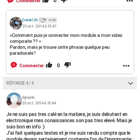
0
Commenter
Daniel 26
4 690
23 oct. 2014 à 15:47
«Comment puis je connecter mon module a mon video
composite ?? »
Pardon, mais je trouve cette phrase quelque peu
paradoxale !
0
Commenter
RÉPONSE 4 / 4
djnaoki
23 oct. 2014 à 15:44
Je ne suis pas tres calé en la matiere, je suis debutant en
electronique mes conaissances son pas tres elevé. Mais je
suis bon en info :)
J'ai fait quelques testes et je me suis rendu compte que le
module devais sertainement contenire l'os de l'imprimante :