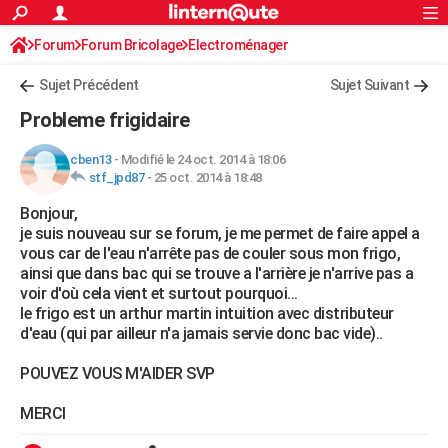
ACTUALITÉS
Forum
Forum Bricolage
Connexion
Electroménager
S'inscrire
Rechercher
Société
Education
Villes
Politique
Faits Divers
Monde
+
SPORT
Sujet Précédent
Sujet Suivant
Football
Cyclisme
Forum
Coupe du monde 2026
Tennis
Rugby
CULTURE
Probleme frigidaire
TNT
Cinéma
Musique
Programme TV
Streaming
Sorties cinéma
+
FINANCE
cben13
-
Modifié le 24 oct. 2014 à 18:06
stf_jpd87
-
25 oct. 2014 à 18:48
Impôts
Immobilier
Banque
Crédit
Retraite
Epargne
Risques naturels par ville
Assurance
AUTO
Bonjour,
Réserver un essai
Berlines
Forum auto
Essais
Citadines
SUV
+
HIGH-TECH
je suis nouveau sur se forum, je me permet de faire appel a
vous car de l'eau n'arrête pas de couler sous mon frigo,
Meilleur smartphone
Ordinateurs
Guide high-tech
Mobiles
Internet
Jeux vidéo
+
BRICOLAGE
ainsi que dans bac qui se trouve a l'arrière je n'arrive pas a
voir d'où cela vient et surtout pourquoi...
Aménagement intérieur
Cuisine
Jardinage
+
Forum
Extérieur
Salle de bains
Rangement
WEEK-END
le frigo est un arthur martin intuition avec distributeur
d'eau (qui par ailleur n'a jamais servie donc bac vide)..
Escapades
Expositions
Week-end nature
Guides de France
Patrimoine
Musées
+
LIFESTYLE
POUVEZ VOUS M'AIDER SVP
Bien-être
Mode
+
Art de vivre
Loisirs
Modes de vie
SANTE
MERCI
Guide de la santé
Médicaments
+
Alimentation
Maladies
Sommeil
VOYAGE