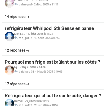
H6b6
-
3 oct. 2016 à 20:53
galimiguel
-
2 déc. 2025 à 11:11
14 réponses
refrigérateur Whirlpool 6th Sense en panne
Dan.I.EL
-
12 févr. 2015 à 11:22
stf_jpd87
-
15 août 2025 à 07:52
12 réponses
Pourquoi mon frigo est brûlant sur les côtés ?
bjm
-
20 juil. 2005 à 14:09
b richard 31
-
14 août 2025 à 19:03
17 réponses
Réfrigérateur qui chauffe sur le côté, danger ?
bemol
-
29 juin 2010 à 11:59
stf_jpd87
-
25 juin 2026 à 18:52