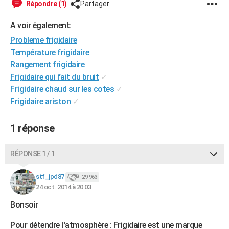
Répondre (1)
Partager
City break
Voyage de noces
Climat
Destinations
Voyage nature
Forum
+
PHOTO
A voir également:
GUIDES D'ACHAT
Probleme frigidaire
Température frigidaire
BONS PLANS
Rangement frigidaire
CARTE DE VOEUX
Frigidaire qui fait du bruit
✓
Frigidaire chaud sur les cotes
✓
Carte Bonne année
Carte Pâques
Carte de Noël
Carte Saint-Valentin
Carte d'anniversaire
DICTIONNAIRE
Frigidaire ariston
✓
Biographies
Expressions
Dictionnaire
Citations
Proverbes
PROGRAMME TV
1 réponse
COPAINS D'AVANT
RÉPONSE 1 / 1
Se connecter
Collèges
Universités
Service militaire
S'inscrire
Lycées
Primaires
Entreprises
Avis de recherche
AVIS DE DÉCÈS
stf_jpd87
29 963
FORUM
24 oct. 2014 à 20:03
Lifestyle
Sport
Television
Cinema
Bricolage
Culture
Auto
Voyage
Bonsoir
Pour détendre l'atmosphère : Frigidaire est une marque