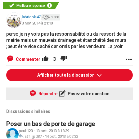
Meilleure réponse
labricole47
2 868
3 nov. 2014 à 21:10
perso je n'y vois pas la responsabilité ou du ressort de la
mairie mais un mauvais drainage et étanchéité des murs
;peut être vice caché car omis par les vendeurs ...a ;voir
3
Commenter
Afficher toute la discussion
Répondre
Posez votre question
Discussions similaires
Poser un bas de porte de garage
paul:123
-
13 oct. 2013 à 18:39
stf_jpd87
-
14 oct. 2013 à 07:32