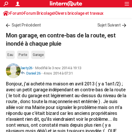
ACTUALITÉS
Forum
Forum Bricolage
Connexion
Divers bricolage et travaux
S'inscrire
Rechercher
Société
Education
Villes
Politique
Faits Divers
Monde
+
SPORT
Sujet Précédent
Sujet Suivant
Football
Cyclisme
Forum
Coupe du monde 2026
Tennis
Rugby
CULTURE
Mon garage, en contre-bas de la route, est
TNT
Cinéma
Musique
Programme TV
Streaming
Sorties cinéma
+
inondé à chaque pluie
FINANCE
Impôts
Immobilier
Banque
Crédit
Retraite
Epargne
Risques naturels par ville
Assurance
AUTO
Eau
Porte
Garage
Réserver un essai
Berlines
Forum auto
Essais
Citadines
SUV
+
HIGH-TECH
laety26
-
Modifié le 3 nov. 2014 à 19:13
Daniel 26
-
4 nov. 2014 à 07:31
Meilleur smartphone
Ordinateurs
Guide high-tech
Mobiles
Internet
Jeux vidéo
+
BRICOLAGE
Bonjour, j'ai acheté ma maison en avril 2013 ( y a 1an1/2) ;
avec un petit garage indépendant en contre-bas de la route
Aménagement intérieur
Cuisine
Jardinage
+
Forum
Extérieur
Salle de bains
Rangement
WEEK-END
( le toit du garage est légèrement au-dessus du niveau de la
route , donc toute la maçonnerie est entérrée ) . Je suis
Escapades
Expositions
Week-end nature
Guides de France
Patrimoine
Musées
+
LIFESTYLE
allée voir ma Mairie pour signaler le problème mais on m'a
répondu que c'était bizard car les anciens propriétaires
Bien-être
Mode
+
Art de vivre
Loisirs
Modes de vie
SANTE
n'avaient rien dit, qu'ils viendraient voir le problème.... ils
sont venus, ont constaté mais depuis plus rien ( y a
Guide de la santé
Médicaments
+
Alimentation
Maladies
Sommeil
VOYAGE
plusieurs mois déjà) et je suis toujours inondée :( , QUE