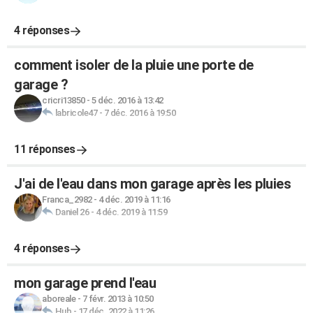
4 réponses
comment isoler de la pluie une porte de
garage ?
cricri13850
-
5 déc. 2016 à 13:42
labricole47
-
7 déc. 2016 à 19:50
11 réponses
J'ai de l'eau dans mon garage après les pluies
Franca_2982
-
4 déc. 2019 à 11:16
Daniel 26
-
4 déc. 2019 à 11:59
4 réponses
mon garage prend l'eau
aboreale
-
7 févr. 2013 à 10:50
Hub
-
17 déc. 2022 à 11:26