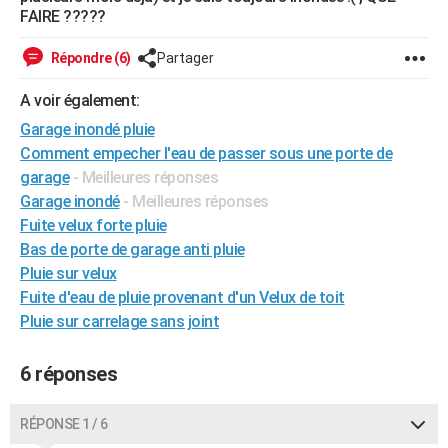
FAIRE ?????
City break
Voyage de noces
Climat
Destinations
Voyage nature
Forum
+
PHOTO
Répondre (6)
Partager
GUIDES D'ACHAT
A voir également:
BONS PLANS
Garage inondé pluie
CARTE DE VOEUX
Comment empecher l'eau de passer sous une porte de
garage
- Meilleures réponses
Carte Bonne année
Carte Pâques
Carte de Noël
Carte Saint-Valentin
Carte d'anniversaire
DICTIONNAIRE
Garage inondé
- Meilleures réponses
Biographies
Expressions
Dictionnaire
Citations
Proverbes
Fuite velux forte pluie
PROGRAMME TV
Bas de porte de garage anti pluie
COPAINS D'AVANT
Pluie sur velux
Fuite d'eau de pluie provenant d'un Velux de toit
Se connecter
Collèges
Universités
Service militaire
S'inscrire
Lycées
Primaires
Entreprises
Avis de recherche
AVIS DE DÉCÈS
Pluie sur carrelage sans joint
FORUM
6 réponses
Lifestyle
Sport
Television
Cinema
Bricolage
Culture
Auto
Voyage
RÉPONSE 1 / 6