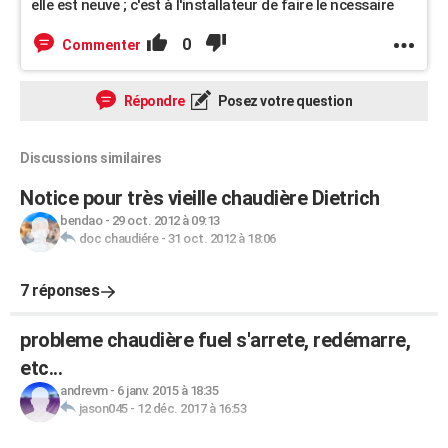
elle est neuve ; c'est à l'installateur de faire le ncessaire
0
Commenter
Répondre
Posez votre question
Discussions similaires
Notice pour très vieille chaudière Dietrich
bendao
-
29 oct. 2012 à 09:13
doc chaudiére
-
31 oct. 2012 à 18:06
7 réponses
probleme chaudière fuel s'arrete, redémarre,
etc...
andrevm
-
6 janv. 2015 à 18:35
jason045
-
12 déc. 2017 à 16:53