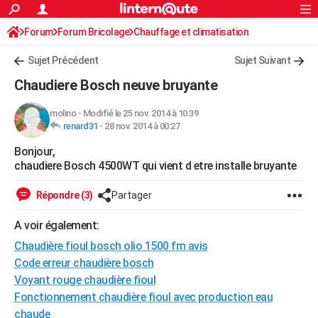
ACTUALITÉS
Forum
Forum Bricolage
Connexion
Chauffage et climatisation
S'inscrire
Rechercher
Société
Education
Villes
Politique
Faits Divers
Monde
+
SPORT
Sujet Précédent
Sujet Suivant
Football
Cyclisme
Forum
Coupe du monde 2026
Tennis
Rugby
CULTURE
Chaudiere Bosch neuve bruyante
TNT
Cinéma
Musique
Programme TV
Streaming
Sorties cinéma
+
FINANCE
molino
-
Modifié le 25 nov. 2014 à 10:39
renard31
-
28 nov. 2014 à 00:27
Impôts
Immobilier
Banque
Crédit
Retraite
Epargne
Risques naturels par ville
Assurance
AUTO
Bonjour,
Réserver un essai
Berlines
Forum auto
Essais
Citadines
SUV
+
HIGH-TECH
chaudiere Bosch 4500WT qui vient d etre installe bruyante
Meilleur smartphone
Ordinateurs
Guide high-tech
Mobiles
Internet
Jeux vidéo
+
BRICOLAGE
Répondre (3)
Partager
Aménagement intérieur
Cuisine
Jardinage
+
Forum
Extérieur
Salle de bains
Rangement
WEEK-END
A voir également:
Escapades
Expositions
Week-end nature
Guides de France
Patrimoine
Musées
+
Chaudière fioul bosch olio 1500 fm avis
LIFESTYLE
Code erreur chaudière bosch
Bien-être
Mode
+
Art de vivre
Loisirs
Modes de vie
SANTE
Voyant rouge chaudière fioul
Fonctionnement chaudière fioul avec production eau
Guide de la santé
Médicaments
+
Alimentation
Maladies
Sommeil
VOYAGE
chaude