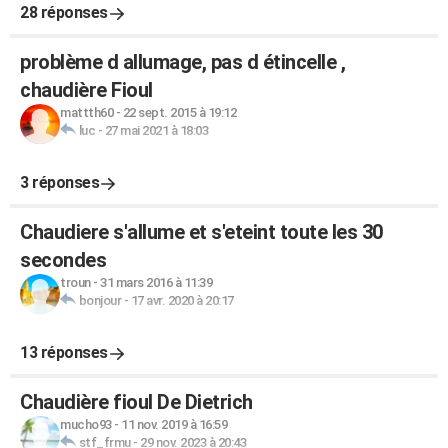
28 réponses
problème d allumage, pas d étincelle ,
chaudière Fioul
mattth60
-
22 sept. 2015 à 19:12
luc
-
27 mai 2021 à 18:03
3 réponses
Chaudiere s'allume et s'eteint toute les 30
secondes
troun
-
31 mars 2016 à 11:39
bonjour
-
17 avr. 2020 à 20:17
13 réponses
Chaudière fioul De Dietrich
mucho93
-
11 nov. 2019 à 16:59
stf_frmu
-
29 nov. 2023 à 20:43