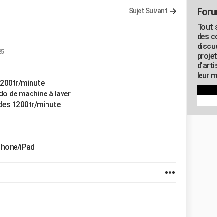
Foru
Sujet Suivant
Tout s
des c
discu
25
proje
d'art
leur m
 1200tr/minute
do de machine à laver
n des 1200tr/minute
Phone/iPad