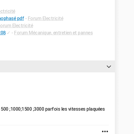
ctricité
nophasé pdf
-
Forum Electricité
orum Electricité
208
✓
-
Forum Mécanique, entretien et pannes
500 ;1000;1500 ;3000 parfois les vitesses plaquées