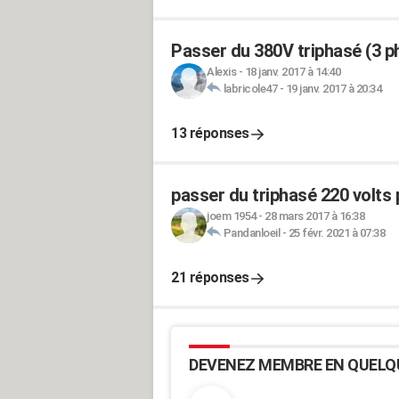
Passer du 380V triphasé (3 p
Alexis
-
18 janv. 2017 à 14:40
labricole47
-
19 janv. 2017 à 20:34
13 réponses
passer du triphasé 220 volts
joem 1954
-
28 mars 2017 à 16:38
Pandanloeil
-
25 févr. 2021 à 07:38
21 réponses
DEVENEZ MEMBRE EN QUELQ