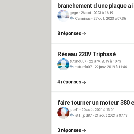
branchement d une plaque a i
gege
-
26 oct. 2023 à 16:19
Carminas
-
27 oct. 2023 à 07:36
8 réponses
Réseau 220V Triphasé
tuturdu07
-
22 janv. 2019 à 10:43
tuturdu07
-
22 janv. 2019 à 11:46
4 réponses
faire tourner un moteur 380 
jpb41
-
20 août 2021 à 13:01
stf_jpd87
-
21 août 2021 à 07:13
3 réponses