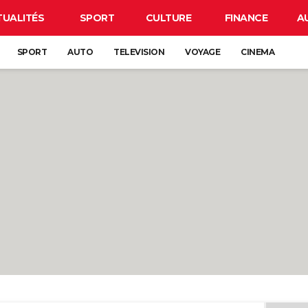
TUALITÉS
SPORT
CULTURE
FINANCE
A
SPORT
AUTO
TELEVISION
VOYAGE
CINEMA