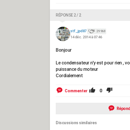
RÉPONSE 2 / 2
stf_jpd87
29 968
14 déc. 2014 à 07:46
Bonjour
Le condensateur n'y est pour rien , vo
puissance du moteur
Cordialement
0
Commenter
Répond
Discussions similaires