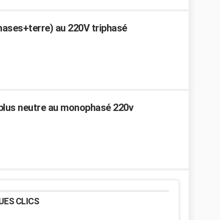
hases+terre) au 220V triphasé
 plus neutre au monophasé 220v
UES CLICS