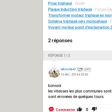
Prise triphasé
- Guide
Plaque induction triphasé
-
Forum Ele
Transformer moteur triphasé en mo
Schéma triphasé vers monophasé
-
F
Voyant moteur point d'exclamation 
2 réponses
RÉPONSE 1 / 2
labricole47
2 871
13 déc. 2014 à 23:30
bonsoir
les vitesses les plus communes sont 
sont erronées de quelques tours
0
Commenter