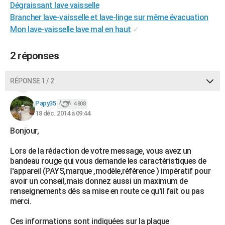
Dégraissant lave vaisselle
City break
Voyage de noces
Climat
Destinations
Voyage nature
Forum
+
PHOTO
Brancher lave-vaisselle et lave-linge sur même évacuation
Mon lave-vaisselle lave mal en haut
✓
GUIDES D'ACHAT
BONS PLANS
2 réponses
CARTE DE VOEUX
RÉPONSE 1 / 2
Carte Bonne année
Carte Pâques
Carte de Noël
Carte Saint-Valentin
Carte d'anniversaire
DICTIONNAIRE
Papy35
4 808
Biographies
Expressions
Dictionnaire
Citations
Proverbes
18 déc. 2014 à 09:44
PROGRAMME TV
Bonjour,
COPAINS D'AVANT
Lors de la rédaction de votre message, vous avez un
Se connecter
Collèges
Universités
Service militaire
S'inscrire
Lycées
Primaires
Entreprises
Avis de recherche
AVIS DE DÉCÈS
bandeau rouge qui vous demande les caractéristiques de
l'appareil (PAYS,marque ,modèle,référence ) impératif pour
FORUM
avoir un conseil,mais donnez aussi un maximum de
renseignements dés sa mise en route ce qu'il fait ou pas
Lifestyle
Sport
Television
Cinema
Bricolage
Culture
Auto
Voyage
merci.
Ces informations sont indiquées sur la plaque