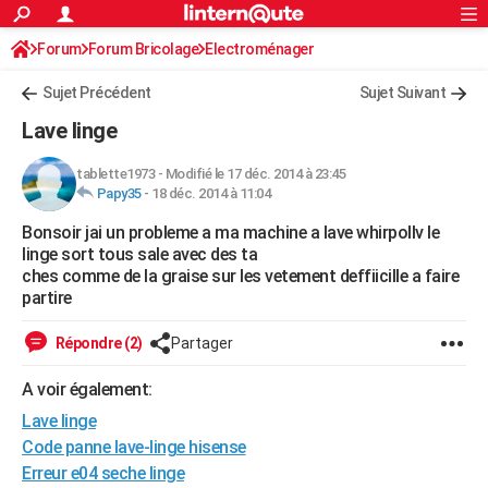
ACTUALITÉS
Forum
Forum Bricolage
Connexion
Electroménager
S'inscrire
Rechercher
Société
Education
Villes
Politique
Faits Divers
Monde
+
SPORT
Sujet Précédent
Sujet Suivant
Football
Cyclisme
Forum
Coupe du monde 2026
Tennis
Rugby
CULTURE
Lave linge
TNT
Cinéma
Musique
Programme TV
Streaming
Sorties cinéma
+
FINANCE
tablette1973
-
Modifié le 17 déc. 2014 à 23:45
Papy35
-
18 déc. 2014 à 11:04
Impôts
Immobilier
Banque
Crédit
Retraite
Epargne
Risques naturels par ville
Assurance
AUTO
Bonsoir jai un probleme a ma machine a lave whirpollv le
Réserver un essai
Berlines
Forum auto
Essais
Citadines
SUV
+
HIGH-TECH
linge sort tous sale avec des ta
ches comme de la graise sur les vetement deffiicille a faire
Meilleur smartphone
Ordinateurs
Guide high-tech
Mobiles
Internet
Jeux vidéo
+
BRICOLAGE
partire
Aménagement intérieur
Cuisine
Jardinage
+
Forum
Extérieur
Salle de bains
Rangement
WEEK-END
Répondre (2)
Partager
Escapades
Expositions
Week-end nature
Guides de France
Patrimoine
Musées
+
LIFESTYLE
A voir également:
Lave linge
Bien-être
Mode
+
Art de vivre
Loisirs
Modes de vie
SANTE
Code panne lave-linge hisense
Guide de la santé
Médicaments
+
Alimentation
Maladies
Sommeil
VOYAGE
Erreur e04 seche linge