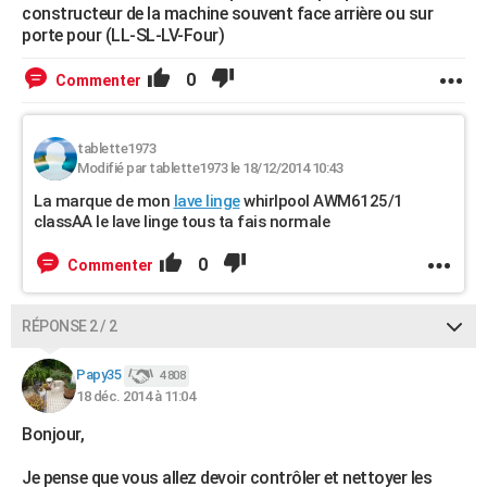
constructeur de la machine souvent face arrière ou sur
porte pour (LL-SL-LV-Four)
0
Commenter
tablette1973
Modifié par tablette1973 le 18/12/2014 10:43
La marque de mon
lave linge
whirlpool AWM6125/1
classAA le lave linge tous ta fais normale
0
Commenter
RÉPONSE 2 / 2
Papy35
4 808
18 déc. 2014 à 11:04
Bonjour,
Je pense que vous allez devoir contrôler et nettoyer les