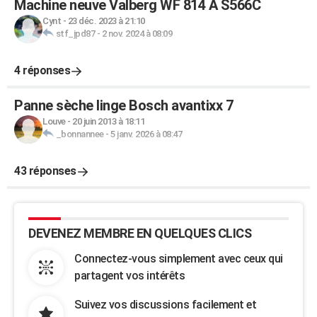
Machine neuve Valberg WF 814 A S566C
Cynt
-
23 déc. 2023 à 21:10
stf_jpd87
-
2 nov. 2024 à 08:09
4 réponses
Panne sèche linge Bosch avantixx 7
Louve
-
20 juin 2013 à 18:11
_bonnannee
-
5 janv. 2026 à 08:47
43 réponses
DEVENEZ MEMBRE EN QUELQUES CLICS
Connectez-vous simplement avec ceux qui
partagent vos intérêts
Suivez vos discussions facilement et