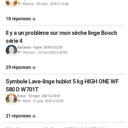
Mimita
-
29 sept. 2025 à 10:46
18 réponses
Il y a un problème sur mon sèche linge Bosch
série 4
Bataviaa
-
9 janv. 2019 à 22:33
Vincent
-
12 mai 2026 à 20:00
29 réponses
Symbole Lave-linge hublot 5 kg HIGH ONE WF
580 D W701T
Rose
-
13 sept. 2021 à 13:01
Mimi
-
21 janv. 2026 à 03:50
21 réponses