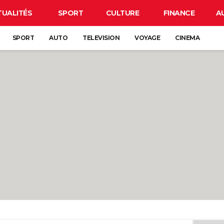
TUALITÉS
SPORT
CULTURE
FINANCE
A
SPORT
AUTO
TELEVISION
VOYAGE
CINEMA