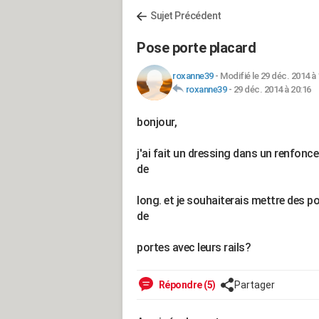
Sujet Précédent
Pose porte placard
roxanne39
-
Modifié le 29 déc. 2014 à 
roxanne39
-
29 déc. 2014 à 20:16
bonjour,
j'ai fait un dressing dans un renfonc
de
long. et je souhaiterais mettre des p
de
portes avec leurs rails?
Répondre (5)
Partager