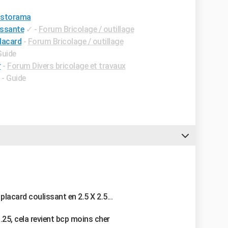
castorama
issante
✓
-
Forum Bricolage / outillage
lacard
-
Forum Bricolage / outillage
Guide
r
-
Forum Divers bricolage et travaux
- Guide
 placard coulissant en 2.5 X 2.5...
1.25, cela revient bcp moins cher