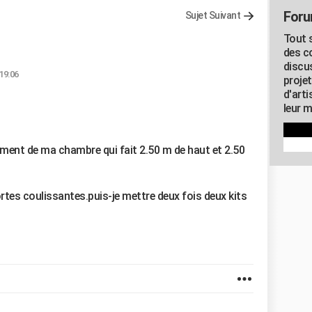
Foru
Sujet Suivant
Tout s
des c
discu
19:06
proje
d'art
leur m
ement de ma chambre qui fait 2.50 m de haut et 2.50
ortes coulissantes.puis-je mettre deux fois deux kits