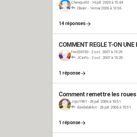
Chewps92
-
14 juil. 2020 à 15:44
Olivier
-
14 mai 2026 à 13:36
14 réponses
COMMENT REGLE T-ON UNE 
fred38150
-
2 oct. 2007 à 15:29
JCinFo
-
2 oct. 2007 à 15:29
1 réponse
Comment remettre les roues 
Jojo1981
-
26 juil. 2006 à 10:51
davdelablot
-
26 juil. 2006 à 10:51
1 réponse