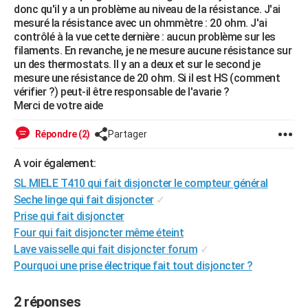
donc qu'il y a un problème au niveau de la résistance. J'ai
City break
Voyage de noces
Climat
Destinations
Voyage nature
Forum
+
PHOTO
mesuré la résistance avec un ohmmètre : 20 ohm. J'ai
contrôlé à la vue cette dernière : aucun problème sur les
GUIDES D'ACHAT
filaments. En revanche, je ne mesure aucune résistance sur
un des thermostats. Il y an a deux et sur le second je
BONS PLANS
mesure une résistance de 20 ohm. Si il est HS (comment
vérifier ?) peut-il être responsable de l'avarie ?
CARTE DE VOEUX
Merci de votre aide
Carte Bonne année
Carte Pâques
Carte de Noël
Carte Saint-Valentin
Carte d'anniversaire
DICTIONNAIRE
Répondre (2)
Partager
Biographies
Expressions
Dictionnaire
Citations
Proverbes
PROGRAMME TV
A voir également:
SL MIELE T410 qui fait disjoncter le compteur général
COPAINS D'AVANT
Seche linge qui fait disjoncter
✓
Se connecter
Collèges
Universités
Service militaire
S'inscrire
Lycées
Primaires
Entreprises
Avis de recherche
AVIS DE DÉCÈS
Prise qui fait disjoncter
Four qui fait disjoncter même éteint
FORUM
Lave vaisselle qui fait disjoncter forum
✓
Lifestyle
Sport
Television
Cinema
Bricolage
Culture
Auto
Voyage
Pourquoi une prise électrique fait tout disjoncter ?
2 réponses