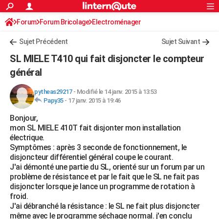
ACTUALITÉS
Forum
Forum Bricolage
Connexion
Electroménager
S'inscrire
Rechercher
Société
Education
Villes
Politique
Faits Divers
Monde
+
SPORT
Sujet Précédent
Sujet Suivant
Football
Cyclisme
Forum
Coupe du monde 2026
Tennis
Rugby
CULTURE
SL MIELE T410 qui fait disjoncter le compteur
TNT
Cinéma
Musique
Programme TV
Streaming
Sorties cinéma
+
général
FINANCE
Impôts
Immobilier
Banque
Crédit
Retraite
Epargne
Risques naturels par ville
Assurance
AUTO
pytheas29217
-
Modifié le 14 janv. 2015 à 13:53
Papy35
-
17 janv. 2015 à 19:46
Réserver un essai
Berlines
Forum auto
Essais
Citadines
SUV
+
HIGH-TECH
Bonjour,
mon SL MIELE 410T fait disjonter mon installation
Meilleur smartphone
Ordinateurs
Guide high-tech
Mobiles
Internet
Jeux vidéo
+
BRICOLAGE
électrique.
Symptômes : après 3 seconde de fonctionnement, le
Aménagement intérieur
Cuisine
Jardinage
+
Forum
Extérieur
Salle de bains
Rangement
WEEK-END
disjoncteur différentiel général coupe le courant.
J'ai démonté une partie du SL, orienté sur un forum par un
Escapades
Expositions
Week-end nature
Guides de France
Patrimoine
Musées
+
LIFESTYLE
problème de résistance et par le fait que le SL ne fait pas
disjoncter lorsque je lance un programme de rotation à
Bien-être
Mode
+
Art de vivre
Loisirs
Modes de vie
SANTE
froid.
J'ai débranché la résistance : le SL ne fait plus disjoncter
Guide de la santé
Médicaments
+
Alimentation
Maladies
Sommeil
VOYAGE
même avec le programme séchage normal. j'en conclu