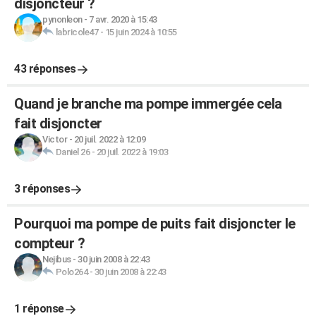
disjoncteur ?
pynonleon
-
7 avr. 2020 à 15:43
labricole47
-
15 juin 2024 à 10:55
43 réponses
Quand je branche ma pompe immergée cela
fait disjoncter
Victor
-
20 juil. 2022 à 12:09
Daniel 26
-
20 juil. 2022 à 19:03
3 réponses
Pourquoi ma pompe de puits fait disjoncter le
compteur ?
Nejibus
-
30 juin 2008 à 22:43
Polo264
-
30 juin 2008 à 22:43
1 réponse