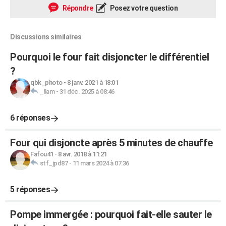
Répondre
Posez votre question
Discussions similaires
Pourquoi le four fait disjoncter le différentiel
?
qbk_photo
-
8 janv. 2021 à 18:01
_liam
-
31 déc. 2025 à 08:46
6 réponses
Four qui disjoncte après 5 minutes de chauffe
Fafou41
-
8 avr. 2018 à 11:21
stf_jpd87
-
11 mars 2024 à 07:36
5 réponses
Pompe immergée : pourquoi fait-elle sauter le