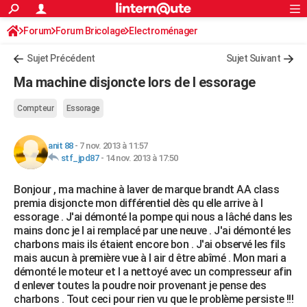
ACTUALITÉS
Forum
Forum Bricolage
Connexion
Electroménager
S'inscrire
Rechercher
Société
Education
Villes
Politique
Faits Divers
Monde
+
SPORT
Sujet Précédent
Sujet Suivant
Football
Cyclisme
Forum
Coupe du monde 2026
Tennis
Rugby
CULTURE
Ma machine disjoncte lors de l essorage
TNT
Cinéma
Musique
Programme TV
Streaming
Sorties cinéma
+
FINANCE
Compteur
Essorage
Impôts
Immobilier
Banque
Crédit
Retraite
Epargne
Risques naturels par ville
Assurance
AUTO
anit 88
-
7 nov. 2013 à 11:57
Réserver un essai
Berlines
Forum auto
Essais
Citadines
SUV
+
HIGH-TECH
stf_jpd87
-
14 nov. 2013 à 17:50
Meilleur smartphone
Ordinateurs
Guide high-tech
Mobiles
Internet
Jeux vidéo
+
BRICOLAGE
Bonjour , ma machine à laver de marque brandt AA class
premia disjoncte mon différentiel dès qu elle arrive à l
Aménagement intérieur
Cuisine
Jardinage
+
Forum
Extérieur
Salle de bains
Rangement
WEEK-END
essorage . J'ai démonté la pompe qui nous a lâché dans les
mains donc je l ai remplacé par une neuve . J'ai démonté les
Escapades
Expositions
Week-end nature
Guides de France
Patrimoine
Musées
+
LIFESTYLE
charbons mais ils étaient encore bon . J'ai observé les fils
mais aucun à première vue à l air d être abîmé . Mon mari a
Bien-être
Mode
+
Art de vivre
Loisirs
Modes de vie
SANTE
démonté le moteur et l a nettoyé avec un compresseur afin
d enlever toutes la poudre noir provenant je pense des
Guide de la santé
Médicaments
+
Alimentation
Maladies
Sommeil
VOYAGE
charbons . Tout ceci pour rien vu que le problème persiste !!!