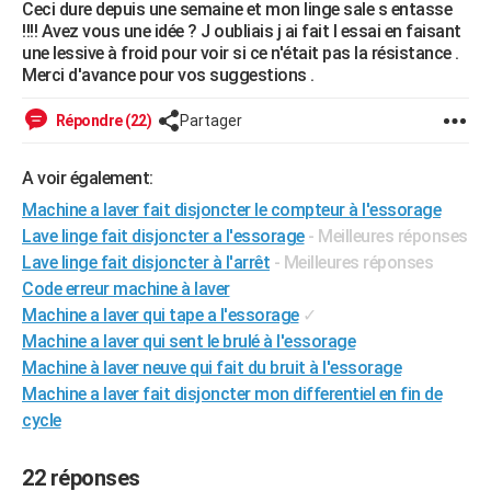
Ceci dure depuis une semaine et mon linge sale s entasse
City break
Voyage de noces
Climat
Destinations
Voyage nature
Forum
+
PHOTO
!!!! Avez vous une idée ? J oubliais j ai fait l essai en faisant
une lessive à froid pour voir si ce n'était pas la résistance .
GUIDES D'ACHAT
Merci d'avance pour vos suggestions .
BONS PLANS
Répondre (22)
Partager
CARTE DE VOEUX
A voir également:
Carte Bonne année
Carte Pâques
Carte de Noël
Carte Saint-Valentin
Carte d'anniversaire
DICTIONNAIRE
Machine a laver fait disjoncter le compteur à l'essorage
Lave linge fait disjoncter a l'essorage
- Meilleures réponses
Biographies
Expressions
Dictionnaire
Citations
Proverbes
PROGRAMME TV
Lave linge fait disjoncter à l'arrêt
- Meilleures réponses
Code erreur machine à laver
COPAINS D'AVANT
Machine a laver qui tape a l'essorage
✓
Se connecter
Collèges
Universités
Service militaire
S'inscrire
Lycées
Primaires
Entreprises
Avis de recherche
AVIS DE DÉCÈS
Machine a laver qui sent le brulé à l'essorage
Machine à laver neuve qui fait du bruit à l'essorage
FORUM
Machine a laver fait disjoncter mon differentiel en fin de
cycle
Lifestyle
Sport
Television
Cinema
Bricolage
Culture
Auto
Voyage
22 réponses