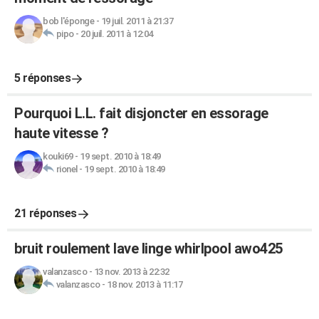
bob l'éponge
-
19 juil. 2011 à 21:37
pipo
-
20 juil. 2011 à 12:04
5 réponses
Pourquoi L.L. fait disjoncter en essorage
haute vitesse ?
kouki69
-
19 sept. 2010 à 18:49
rionel
-
19 sept. 2010 à 18:49
21 réponses
bruit roulement lave linge whirlpool awo425
valanzasco
-
13 nov. 2013 à 22:32
valanzasco
-
18 nov. 2013 à 11:17