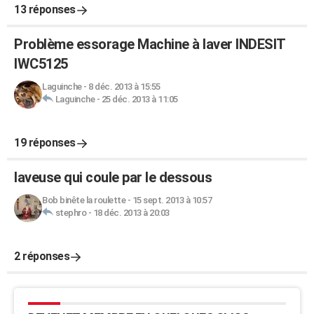
13 réponses
Problème essorage Machine à laver INDESIT
IWC5125
Laguinche
-
8 déc. 2013 à 15:55
Laguinche
-
25 déc. 2013 à 11:05
19 réponses
laveuse qui coule par le dessous
Bob binête la roulette
-
15 sept. 2013 à 10:57
stephro
-
18 déc. 2013 à 20:03
2 réponses