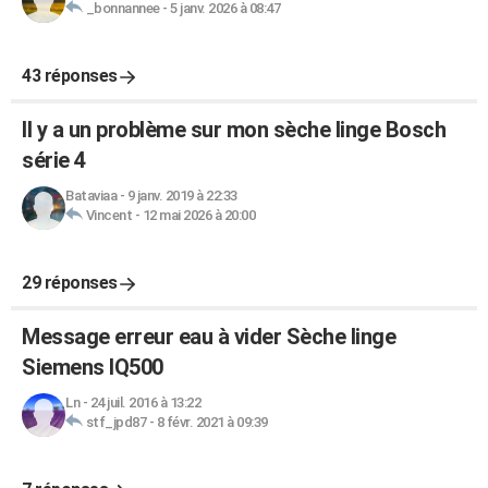
_bonnannee
-
5 janv. 2026 à 08:47
43 réponses
Il y a un problème sur mon sèche linge Bosch
série 4
Bataviaa
-
9 janv. 2019 à 22:33
Vincent
-
12 mai 2026 à 20:00
29 réponses
Message erreur eau à vider Sèche linge
Siemens IQ500
Ln
-
24 juil. 2016 à 13:22
stf_jpd87
-
8 févr. 2021 à 09:39