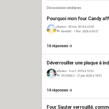
Discussions similaires
Pourquoi mon four Candy affi
Marion
-
30 nov. 2014 à 22:33
Kevin83
-
1 févr. 2026 à 09:27
16 réponses
Déverrouiller une plaque à in
adsano
-
9 oct. 2016 à 13:53
VSCREAS
-
27 juin 2026 à 18:01
14 réponses
Four Sauter verrouillé, comm