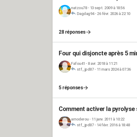
natzou78
-
13 sept. 2009 à 18:56
Dagdag94
-
26 févr. 2026 à 22:10
28 réponses
Four qui disjoncte après 5 m
Fafou41
-
8 avr. 2018 à 11:21
stf_jpd87
-
11 mars 2024 à 07:36
5 réponses
Comment activer la pyrolyse 
arnoderou
-
11 janv. 2011 à 10:22
stf_jpd87
-
14 févr. 2016 à 18:48