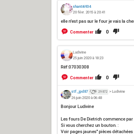
shanti6934
20 févr. 2015 à 20:41
elle n'est pas sur le four je vais la c
0
Commenter
Ludivine
25 juin 2020 à 18:23
Réf:07030308
0
Commenter
stf_jpd87
>
Ludivine
29 872
26 juin 2020 à 06:48
Bonjour Ludivine
Les fours De Dietrich commence par d
Si vous cherchez un bouton. :
Voir pages jaunes" pièces détachées 