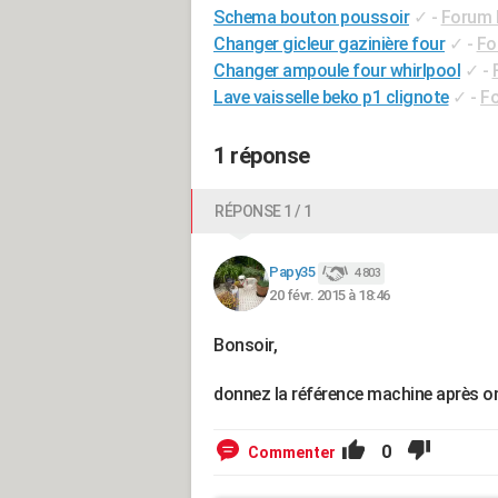
Schema bouton poussoir
✓
-
Forum E
Changer gicleur gazinière four
✓
-
Fo
Changer ampoule four whirlpool
✓
-
Lave vaisselle beko p1 clignote
✓
-
Fo
1 réponse
RÉPONSE 1 / 1
Papy35
4 803
20 févr. 2015 à 18:46
Bonsoir,
donnez la référence machine après on 
0
Commenter