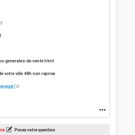
l
ns-generales-de-vente.html
e votre ville 48h non reprise
menager/
re
Posez votre question