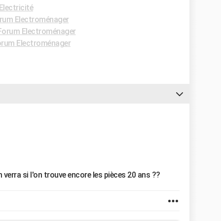
lectricité
rum Electroménager
Forum Electroménager
rum Electroménager
verra si l'on trouve encore les pièces 20 ans ??