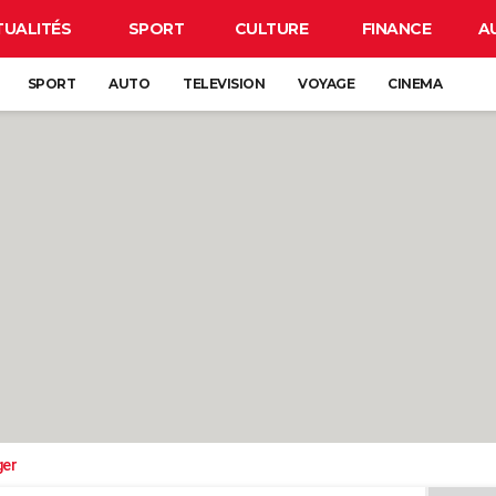
TUALITÉS
SPORT
CULTURE
FINANCE
A
SPORT
AUTO
TELEVISION
VOYAGE
CINEMA
ger