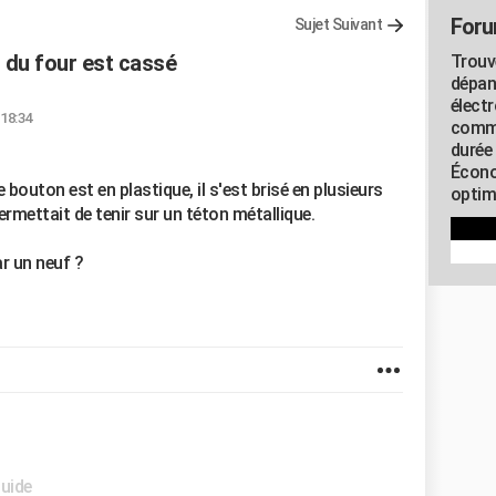
Foru
Sujet Suivant
 du four est cassé
Trouv
dépan
élect
 18:34
commu
durée
Écono
e bouton est en plastique, il s'est brisé en plusieurs
optimi
ermettait de tenir sur un téton métallique.
r un neuf ?
Guide