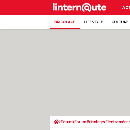
AC
BRICOLAGE
LIFESTYLE
CULTURE
Forum
Forum Bricolage
Electroména