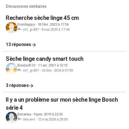
Discussions similaires
Recherche sèche linge 45 cm
Domhappy
-
18 févr. 2022 à 17:36
stf_jpd87
-
8 mai 2023 à 17:44
13 réponses
Sèche linge candy smart touch
Bouba2512
-
11 avr. 2021 à 12:15
stf_jpd87
-
24 déc. 2024 à 07:58
3 réponses
Il y a un problème sur mon sèche linge Bosch
série 4
Bataviaa
-
9 janv. 2019 à 22:33
Vincent
-
12 mai 2026 à 20:00