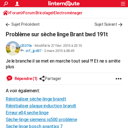
ACTUALITÉS
Forum
Forum Bricolage
Connexion
Electroménager
S'inscrire
Rechercher
Société
Education
Villes
Politique
Faits Divers
Monde
+
SPORT
Sujet Précédent
Sujet Suivant
Football
Cyclisme
Forum
Coupe du monde 2026
Tennis
Rugby
CULTURE
Problème sur sèche linge Brant bwd 191t
TNT
Cinéma
Musique
Programme TV
Streaming
Sorties cinéma
+
FINANCE
j25370e
-
Modifié le 27 févr. 2015 à 23:15
stf_jpd87
-
2 mars 2015 à 08:49
Impôts
Immobilier
Banque
Crédit
Retraite
Epargne
Risques naturels par ville
Assurance
AUTO
Je le branche il se met en marche tout seul !!! Et ne s arrête
Réserver un essai
Berlines
Forum auto
Essais
Citadines
SUV
+
HIGH-TECH
plus
Meilleur smartphone
Ordinateurs
Guide high-tech
Mobiles
Internet
Jeux vidéo
+
BRICOLAGE
Répondre (1)
Partager
Aménagement intérieur
Cuisine
Jardinage
+
Forum
Extérieur
Salle de bains
Rangement
WEEK-END
A voir également:
Escapades
Expositions
Week-end nature
Guides de France
Patrimoine
Musées
+
Réinitialiser sèche-linge brandt
LIFESTYLE
Réinitialiser plaque induction brandt
Bien-être
Mode
+
Art de vivre
Loisirs
Modes de vie
SANTE
Erreur e04 seche linge
Sèche-linge siemens iq500 problème
Guide de la santé
Médicaments
+
Alimentation
Maladies
Sommeil
VOYAGE
Seche linge bosch avantixx 7