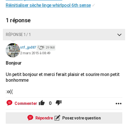
Réinitialiser sèche linge whirlpool 6th sense
✓
City break
Voyage de noces
Climat
Destinations
Voyage nature
Forum
+
PHOTO
GUIDES D'ACHAT
1 réponse
BONS PLANS
RÉPONSE 1 / 1
CARTE DE VOEUX
stf_jpd87
29 968
Carte Bonne année
Carte Pâques
Carte de Noël
Carte Saint-Valentin
Carte d'anniversaire
DICTIONNAIRE
2 mars 2015 à 08:49
Bonjour
Biographies
Expressions
Dictionnaire
Citations
Proverbes
PROGRAMME TV
Un petit bonjour et merci ferait plaisir et sourire mon petit
COPAINS D'AVANT
bonhomme
Se connecter
Collèges
Universités
Service militaire
S'inscrire
Lycées
Primaires
Entreprises
Avis de recherche
AVIS DE DÉCÈS
:o((
FORUM
0
Commenter
Lifestyle
Sport
Television
Cinema
Bricolage
Culture
Auto
Voyage
Répondre
Posez votre question