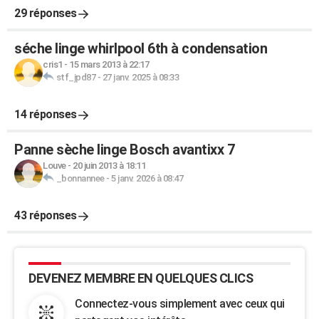
29 réponses
séche linge whirlpool 6th à condensation
cris1
-
15 mars 2013 à 22:17
stf_jpd87
-
27 janv. 2025 à 08:33
14 réponses
Panne sèche linge Bosch avantixx 7
Louve
-
20 juin 2013 à 18:11
_bonnannee
-
5 janv. 2026 à 08:47
43 réponses
DEVENEZ MEMBRE EN QUELQUES CLICS
Connectez-vous simplement avec ceux qui