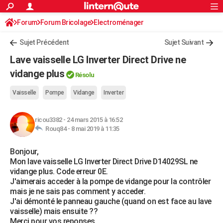
ACTUALITÉS
Forum
Forum Bricolage
Connexion
Electroménager
S'inscrire
Rechercher
Société
Education
Villes
Politique
Faits Divers
Monde
+
SPORT
Sujet Précédent
Sujet Suivant
Football
Cyclisme
Forum
Coupe du monde 2026
Tennis
Rugby
CULTURE
Lave vaisselle LG Inverter Direct Drive ne
TNT
Cinéma
Musique
Programme TV
Streaming
Sorties cinéma
+
vidange plus
FINANCE
Résolu
Impôts
Immobilier
Banque
Crédit
Retraite
Epargne
Risques naturels par ville
Assurance
AUTO
Vaisselle
Pompe
Vidange
Inverter
Réserver un essai
Berlines
Forum auto
Essais
Citadines
SUV
+
HIGH-TECH
ricou3382
-
24 mars 2015 à 16:52
Rouq84 -
8 mai 2019 à 11:35
Meilleur smartphone
Ordinateurs
Guide high-tech
Mobiles
Internet
Jeux vidéo
+
BRICOLAGE
Bonjour,
Aménagement intérieur
Cuisine
Jardinage
+
Forum
Extérieur
Salle de bains
Rangement
WEEK-END
Mon lave vaisselle LG Inverter Direct Drive D14029SL ne
vidange plus. Code erreur 0E.
Escapades
Expositions
Week-end nature
Guides de France
Patrimoine
Musées
+
LIFESTYLE
J'aimerais acceder à la pompe de vidange pour la contrôler
mais je ne sais pas comment y acceder.
Bien-être
Mode
+
Art de vivre
Loisirs
Modes de vie
SANTE
J'ai démonté le panneau gauche (quand on est face au lave
vaisselle) mais ensuite ??
Guide de la santé
Médicaments
+
Alimentation
Maladies
Sommeil
VOYAGE
Merci pour vos reponses.