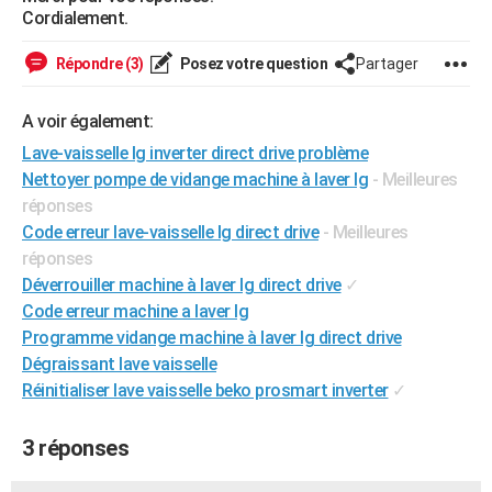
Cordialement.
City break
Voyage de noces
Climat
Destinations
Voyage nature
Forum
+
PHOTO
Répondre (3)
Posez votre question
Partager
GUIDES D'ACHAT
BONS PLANS
A voir également:
Lave-vaisselle lg inverter direct drive problème
CARTE DE VOEUX
Nettoyer pompe de vidange machine à laver lg
- Meilleures
Carte Bonne année
Carte Pâques
Carte de Noël
Carte Saint-Valentin
Carte d'anniversaire
DICTIONNAIRE
réponses
Code erreur lave-vaisselle lg direct drive
- Meilleures
Biographies
Expressions
Dictionnaire
Citations
Proverbes
PROGRAMME TV
réponses
Déverrouiller machine à laver lg direct drive
✓
COPAINS D'AVANT
Code erreur machine a laver lg
Se connecter
Collèges
Universités
Service militaire
S'inscrire
Lycées
Primaires
Entreprises
Avis de recherche
Programme vidange machine à laver lg direct drive
AVIS DE DÉCÈS
Dégraissant lave vaisselle
FORUM
Réinitialiser lave vaisselle beko prosmart inverter
✓
Lifestyle
Sport
Television
Cinema
Bricolage
Culture
Auto
Voyage
3 réponses