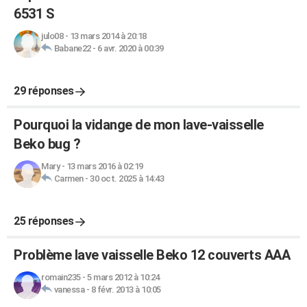
6531 S
julo08
-
13 mars 2014 à 20:18
Babane22
-
6 avr. 2020 à 00:39
29 réponses
Pourquoi la vidange de mon lave-vaisselle
Beko bug ?
Mary
-
13 mars 2016 à 02:19
Carmen
-
30 oct. 2025 à 14:43
25 réponses
Problème lave vaisselle Beko 12 couverts AAA
romain235
-
5 mars 2012 à 10:24
vanessa
-
8 févr. 2013 à 10:05