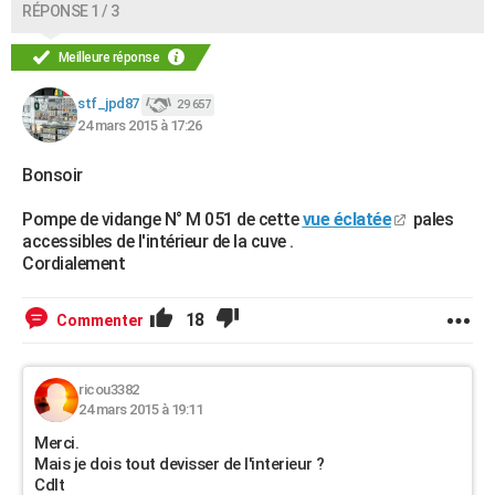
RÉPONSE 1 / 3
Meilleure réponse
stf_jpd87
29 657
24 mars 2015 à 17:26
Bonsoir
Pompe de vidange N° M 051 de cette
vue éclatée
pales
accessibles de l'intérieur de la cuve .
Cordialement
18
Commenter
ricou3382
24 mars 2015 à 19:11
Merci.
Mais je dois tout devisser de l'interieur ?
Cdlt