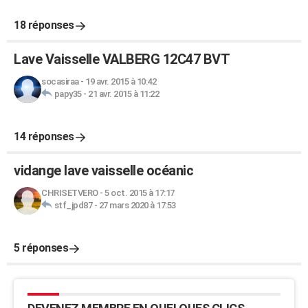
18 réponses
Lave Vaisselle VALBERG 12C47 BVT
socasiraa
-
19 avr. 2015 à 10:42
papy35
-
21 avr. 2015 à 11:22
14 réponses
vidange lave vaisselle océanic
CHRISETVERO
-
5 oct. 2015 à 17:17
stf_jpd87
-
27 mars 2020 à 17:53
5 réponses